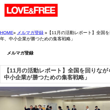
HOME
»
メルマガ登録
»【11月の活動レポート】全国を回りながら見えた「202
年、中小企業が勝つための集客戦略」
メルマガ登録
【11月の活動レポート】全国を回りながら見えた「2026
中小企業が勝つための集客戦略」