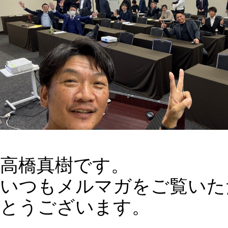
高橋真樹です。
いつもメルマガをご覧いただき、あり
とうございます。
11月も、全国を回りながら
AI × YouTube × WEB集客 の最新事例
伝えする機会が多い充実した１ヶ月で
た。
今日は、その中から「特に中小企業の
上に直結する気づき」を共有します。