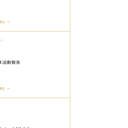
読む →
TY
事活動報告
読む →