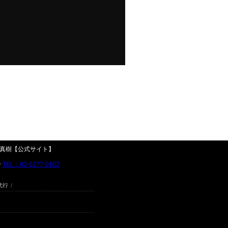
高橋真樹【公式サイト】
せ
TEL：03-6277-0102
代行
/