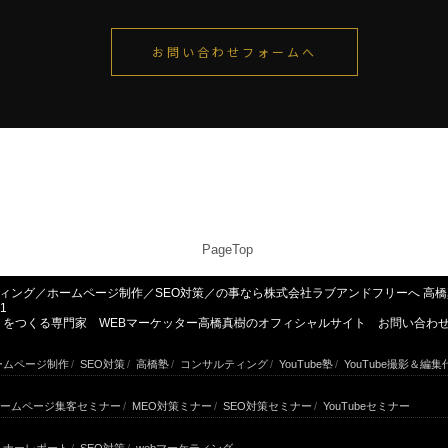
お問い合わせフォームへ
PageTop
ルティング／ホームページ制作／SEO対策／の事なら株式会社ラブアンドフリーへ 
1
み」をつくる専門家 WEBマーケッター高橋真樹のオフィシャルサイト お問い合わ
ームページ制作
/
SEO対策
/
高橋塾
/
コンサルティング
/
YouTube塾
/
YouTube撮影＆編集
ームページ集客セミナー
/
MEO対策ミナー
/
SEO対策セミナー
/
YouTubeセミナー