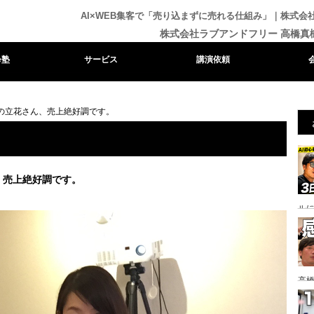
AI×WEB集客で「売り込まずに売れる仕組み」｜株式
株式会社ラブアンドフリー 高橋真
e塾
サービス
講演依頼
の立花さん、売上絶好調です。
、売上絶好調です。
ル
高