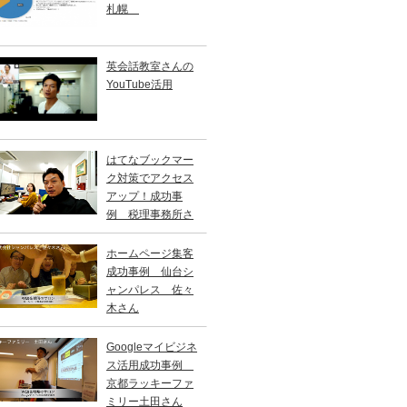
札幌
英会話教室さんの
YouTube活用
はてなブックマー
ク対策でアクセス
アップ！成功事
例 税理事務所さ
ホームページ集客
成功事例 仙台シ
ャンパレス 佐々
木さん
Googleマイビジネ
ス活用成功事例
京都ラッキーファ
ミリー土田さん