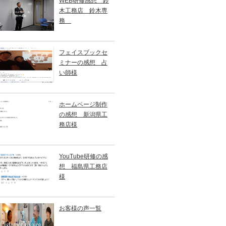
WEB研修感想 鈴
木工務店 鈴木専
務
フェイスブックセ
ミナーの感想 占
い師様
ホームページ制作
の感想 新潟県工
務店様
YouTube研修の感
想 福島県工務店
様
お客様の声一覧