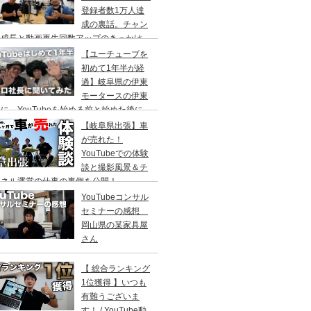
登録者数1万人達
成の裏話。チャン
ル成長と動画再生回数アップのきっかけ。
ブアンドフリーで撮影＆動画編集＆アップ
【ユーチューブを
行のお手伝いをしております。
初めて1年半が経
過】岐阜県の伊東
モータースの伊東
に、YouTubeを始める前と始めた後に
うなったのかを聞いてみた！高橋真樹
【岐阜県出張】車
が売れた！
YouTubeでの体験
談と撮影風景＆チ
ンネル運営の仕事の裏側を公開！
YouTubeコンサル
セミナーの感想
岡山県の某家具屋
さん
【 総合ランキング
1位獲得 】いつも
有難うございま
す！ / YouTube動