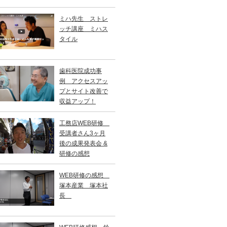
ミハ先生 ストレ
ッチ講座 ミハス
タイル
歯科医院成功事
例 アクセスアッ
プとサイト改善で
収益アップ！
工務店WEB研修
受講者さん3ヶ月
後の成果発表会 &
研修の感想
WEB研修の感想
塚本産業 塚本社
長