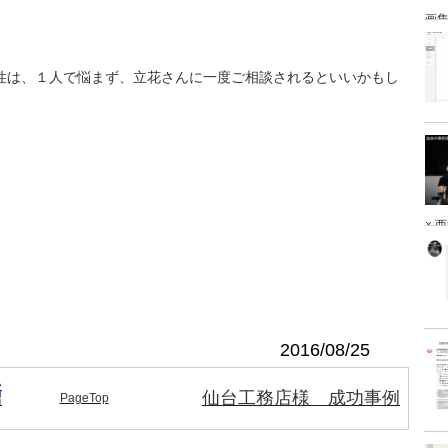
画
ー、
ー 
性は、１人で悩まず、立花さんに一度ご相談されるといいかもし
× 
2016/08/25
い
紹
仙台工務店様 成功事例
PageTop