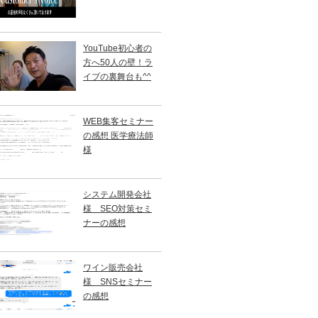
YouTube初心者の
方へ50人の壁！ラ
イブの裏舞台も^^
WEB集客セミナー
の感想 医学療法師
様
システム開発会社
様 SEO対策セミ
ナーの感想
ワイン販売会社
様 SNSセミナー
の感想