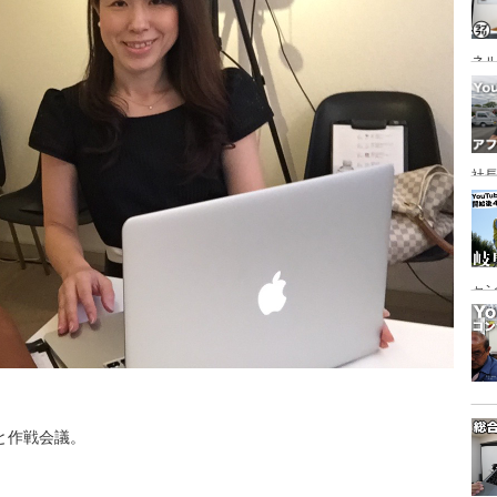
ネ
ラ
代
社長
ど
ャ
と作戦会議。