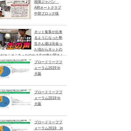
損保ジャパン
AIRオートクラブ
中部ブロック様
ネット集客が出来
るようになった塾
生さん達は出会っ
た頃からネットの
識がそこそこあったのか？生の声お聞きく
さい。
ブロードリーフフ
ォーラム2019 in
大阪
ブロードリーフフ
ォーラム2019 in
大阪
ブロードリーフフ
ォーラム2019 in