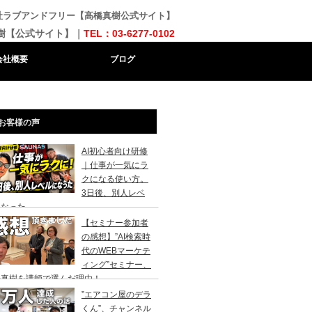
会社ラブアンドフリー【高橋真樹公式サイト】
樹【公式サイト】｜
TEL：03-6277-0102
会社概要
ブログ
お客様の声
AI初心者向け研修
｜仕事が一気にラ
クになる使い方。
3日後、別人レベ
になった
【セミナー参加者
の感想】”AI検索時
代のWEBマーケテ
ィング”セミナー、
橋真樹を講師で選んだ理由！
”エアコン屋のデラ
くん”、チャンネル