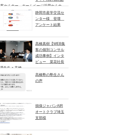
集客セミナー、ホームページ活用セミナ
SEO対策セミナー、SNS活用セミナ
静岡市産学交流セ
/ （株）ラブアンドフリー 高橋真樹
ンター様 登壇
アンケート結果
高橋真樹【WEB集
客の個別コンサル
成功事例】インタ
ビュー 菜花社長
西澤先生 × 高橋
高橋塾の塾生さん
の声
損保ジャパンAIR
オートクラブ埼玉
支部様