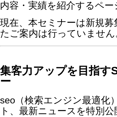
seo（検索エンジン最適化）の秘密や
ト、最新ニュースを特別公開！書籍に
載っていない情報満載。集客力アップ
効果絶大の講座です！
最近、SNSを活用したマーケティング
ご相談以外にも「seo対策」のご相談
ても増えてきました。「seo対策のご
望が増えてきたならば、seoセミナー
やりますか！」と言う事で、一気に内
を固め企画しました。内容は最新情報
常に更新しています。人工知能を兼ね
えたグーグルのアルゴリズムを徹底分
し攻略していきます。