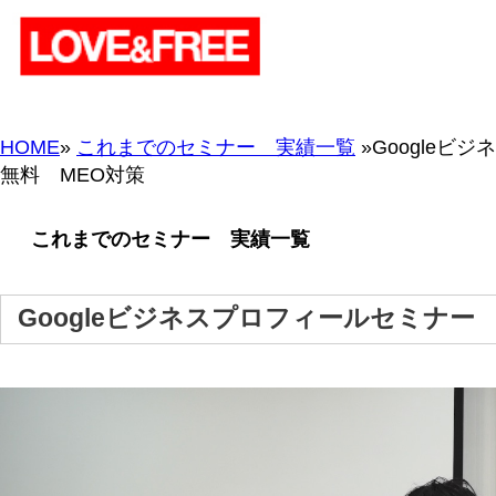
HOME
»
これまでのセミナー 実績一覧
»Googleビジネスプロフィールセミ
無料 MEO対策
これまでのセミナー 実績一覧
Googleビジネスプロフィールセミナー 無料 MEO対策