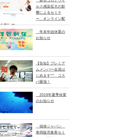
新型コロナウイ
ルス感染拡大の影
響によるセミナ
ー、オンライン配
のお知らせ
年末年始休業の
お知らせ
【告知】プレミア
ムメンバー会員は
じめます^^ コス
パ最強！
2019年夏季休業
のお知らせ
損保ジャパン
車両販売集客セミ