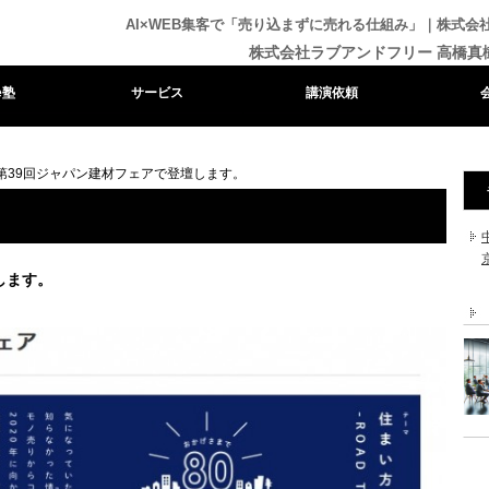
AI×WEB集客で「売り込まずに売れる仕組み」｜株式
株式会社ラブアンドフリー 高橋真
e塾
サービス
講演依頼
第39回ジャパン建材フェアで登壇します。
します。