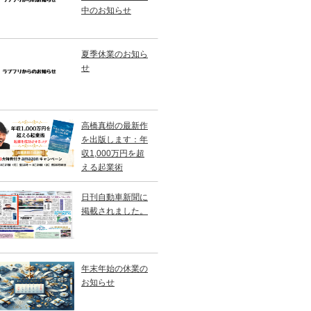
中のお知らせ
夏季休業のお知ら
せ
高橋真樹の最新作
を出版します：年
収1,000万円を超
える起業術
日刊自動車新聞に
掲載されました。
年末年始の休業の
お知らせ