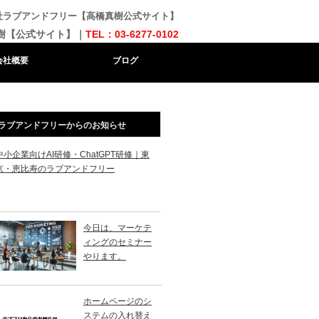
会社ラブアンドフリー【高橋真樹公式サイト】
樹【公式サイト】｜
TEL：03-6277-0102
会社概要
ブログ
ラブアンドフリーからのお知らせ
中小企業向けAI研修・ChatGPT研修｜東
京・恵比寿のラブアンドフリー
今日は、マーケテ
ィングのセミナー
やります。
ホームページのシ
ステムの入れ替え