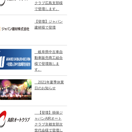
クラブ広島支部様
で登壇します。
【登壇】ジャパン
建材様で登壇
岐阜県中古車自
動車販売商工組合
様で登壇致しま
す。
2021年夏季休業
日のお知らせ
【登壇】損保ジ
ャパンAIRオート
クラブ京都支部次
世代会様で登壇し