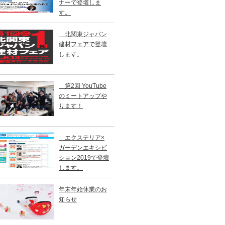
ナーで登壇しま
す。
北関東ジャパン
建材フェアで登壇
します。
第2回 YouTube
のミートアップや
ります！
エクステリア×
ガーデンエキシビ
ション2019で登壇
します。
年末年始休業のお
知らせ