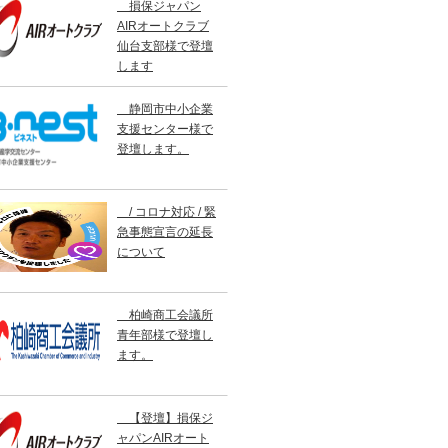
損保ジャパン
AIRオートクラブ
仙台支部様で登壇
します
静岡市中小企業
支援センター様で
登壇します。
/ コロナ対応 / 緊
急事態宣言の延長
について
柏崎商工会議所
青年部様で登壇し
ます。
【登壇】損保ジ
ャパンAIRオート