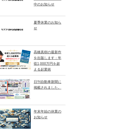
中のお知らせ
夏季休業のお知ら
せ
高橋真樹の最新作
を出版します：年
収1,000万円を超
える起業術
日刊自動車新聞に
掲載されました。
年末年始の休業の
お知らせ