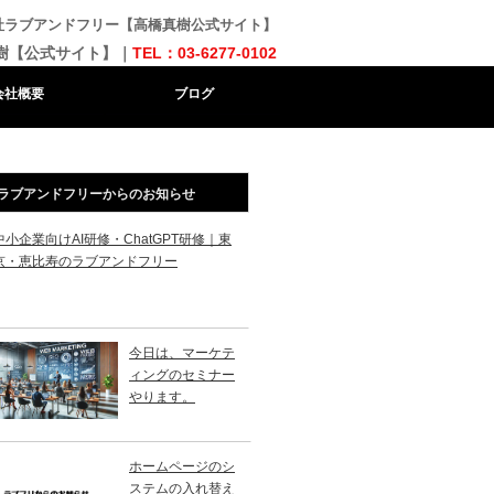
会社ラブアンドフリー【高橋真樹公式サイト】
樹【公式サイト】｜
TEL：03-6277-0102
会社概要
ブログ
ラブアンドフリーからのお知らせ
中小企業向けAI研修・ChatGPT研修｜東
京・恵比寿のラブアンドフリー
今日は、マーケテ
ィングのセミナー
やります。
ホームページのシ
ステムの入れ替え