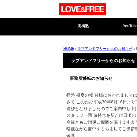
高橋塾
YouTub
HOME
»
ラブアンドフリーからのお知らせ
»
ラブアンドフリーからのお知らせ
事務所移転のお知らせ
拝啓 盛夏の候 皆様におかれまして
さて このたび平成30年8月16日よ
運びとなりましたのでご案内申し上
スタッフ一同 気持ちを新たに日頃
今後ともご指導ご鞭撻を賜りますよ
略儀ながら書中をもちましてご挨拶
敬具