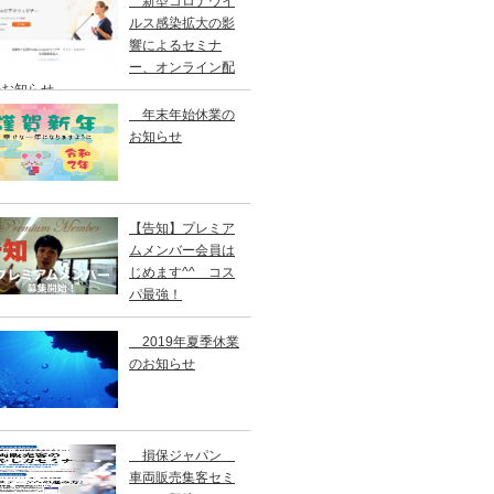
新型コロナウイ
ルス感染拡大の影
響によるセミナ
ー、オンライン配
のお知らせ
年末年始休業の
お知らせ
【告知】プレミア
ムメンバー会員は
じめます^^ コス
パ最強！
2019年夏季休業
のお知らせ
損保ジャパン
車両販売集客セミ