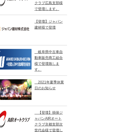
クラブ広島支部様
で登壇します。
【登壇】ジャパン
建材様で登壇
岐阜県中古車自
動車販売商工組合
様で登壇致しま
す。
2021年夏季休業
日のお知らせ
【登壇】損保ジ
ャパンAIRオート
クラブ京都支部次
世代会様で登壇し