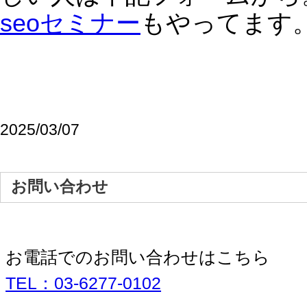
容
【SEO最新ニュース】グーグル新検索エンジ
ン”SGE”が”AI Overview”へ名前変更/ 低品質サイトが検索結果から
45％消失/高橋真樹
SEOとコンテンツマーケティングの強力な組み合
わせ！
WEB集客コンサルティング
株式会社ラブアンドフリー
〒150-0013
東京都渋谷区恵比寿1-31-11
恵比寿MSビル301
TEL：03-6277-0102