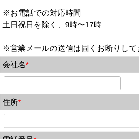
AI.WEBマーケティングセミナー／コンサルティング／ホームページ制作／SEO対
の事なら株式会社ラブアンドフリーへ 高橋真樹【公式サイト】
東京都渋谷区恵比寿1-31-11 恵比寿MSビル301
AI×WEB集客で「売り込まずに売れる仕組み」をつくる専門家 WEBマーケッタ
真樹のオフィシャルサイト お問い合わせ
TEL：03-6277-0102
SERVICE
Copyright ©2026 LOVE&FREE co,.ltd All Rights Reserved.
サービス一覧
/
ホームページ制作
/
SEO対策
/
高橋塾
/
コンサルティング
/
YouTube塾
/
YouTube撮影＆編集代行
/