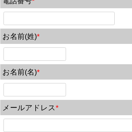
SEMINAR
セミナー一覧
/
ホームページ集客セミナー
/
MEO対策ミナー
/
SEO対策セ
ー
/
YouTubeセミナー
Blog
近況
/
仕事術
/
セミナーレポート
/
SEO対策
/
webマーケティング
OTHER
会社概要
/
メールマガジン
/
NEWS
/
お問い合わせ