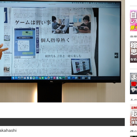
営
て
る
kahashi
僕