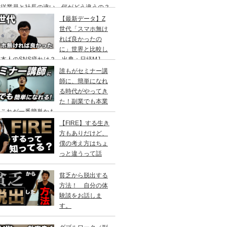
、従業員と社長の違い 何がどう違うの？
【最新データ】Z
世代「スマホ無け
れば良かったの
に」世界と比較し
本人のSNS疲れは？ 出典：日経MJ
誰もがセミナー講
師に、簡単になれ
る時代がやってき
た！副業でも本業
もこれが一番簡単かも
【FIRE】する生き
方もありだけど、
僕の考え方はちょ
っと違うって話
貧乏から脱出する
方法！ 自分の体
験談をお話しま
す。