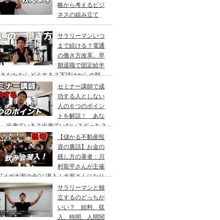
略から考えるビジ
ネスの組み立て
。
サラリーマンいつ
まで続ける？電通
の働き方改革、早
期退職で固定給半
、あなたならどうする？下請けからの脱
！
セミナー講師で成
功する人としない
人の６つのポイン
トを解説！ あな
は、出来ている？出来ていない？どっち？
【儲かる不動産投
資の裏話】お金の
残し方の著者：川
村龍平さんが主催
”メガ大家の会”に潜入！大家さんになり
い人必見、億り人、ファイヤー、お金持
サラリーマンと独
、思考、稼ぎ方、考え方
立するのどっちが
いい？ 給料、収
入、時間、人間関