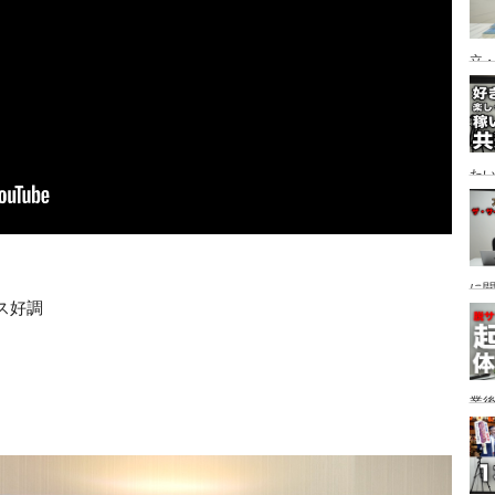
立
た
に
ス好調
業
か
方
談