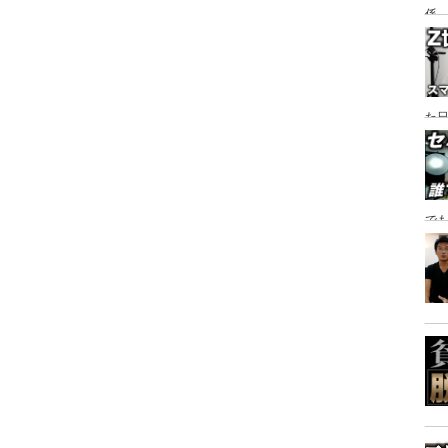
係
た日
で