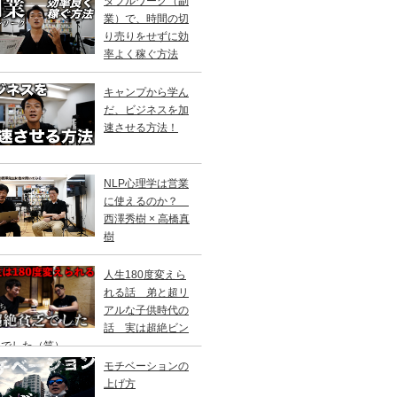
ダブルワーク（副
業）で、時間の切
り売りをせずに効
率よく稼ぐ方法
キャンプから学ん
だ、ビジネスを加
速させる方法！
NLP心理学は営業
に使えるのか？
西澤秀樹 × 高橋真
樹
人生180度変えら
れる話 弟と超リ
アルな子供時代の
話 実は超絶ビン
ーでした（笑）
モチベーションの
上げ方