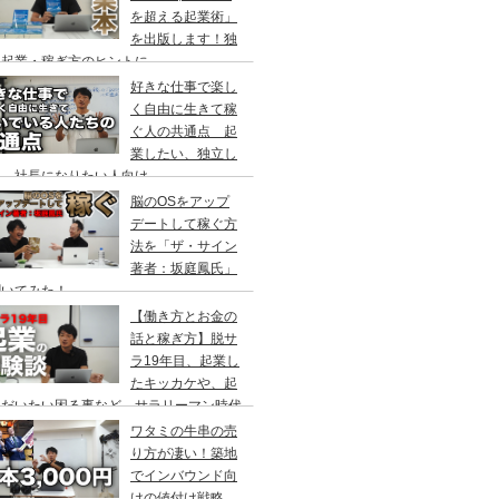
を超える起業術」
を出版します！独
・起業・稼ぎ方のヒントに。
好きな仕事で楽し
く自由に生きて稼
ぐ人の共通点 起
業したい、独立し
い、社長になりたい人向け
脳のOSをアップ
デートして稼ぐ方
法を「ザ・サイン
著者：坂庭鳳氏」
聞いてみた！
【働き方とお金の
話と稼ぎ方】脱サ
ラ19年目、起業し
たキッカケや、起
後だいたい困る事など、サラリーマン時代
ら独立するまでの、ビジネススキルや働き
ワタミの牛串の売
やお金の話、稼ぎ方などについて僕の体験
り方が凄い！築地
でインバウンド向
けの値付け戦略