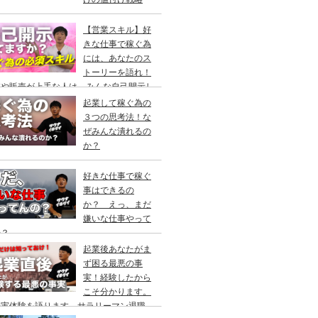
【営業スキル】好
きな仕事で稼ぐ為
には、あなたのス
トーリーを語れ！
業や販売が上手な人は、みんな自己開示し
いる！
起業して稼ぐ為の
３つの思考法！な
ぜみんな潰れるの
か？
好きな仕事で稼ぐ
事はできるの
か？ えっ、まだ
嫌いな仕事やって
の？
起業後あなたがま
ず困る最悪の事
実！経験したから
こそ分かります。
の実体験を語ります。サラリーマン退職