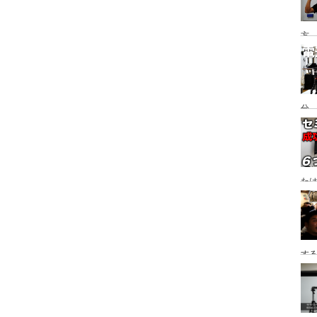
方
分
却
た
する
た
ち