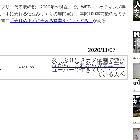
後
フリー代表取締役、2006年〜現在まで、WEBマーケティング事
の
まずに売れる仕組みづくりの専門家」。年間100本前後のセミナ
著書に
「売り込まずに売れる営業をゲットする」
がある。
2020/11/07
事
久しぶりに３カメ体制で遊び
ら
ながら、これから専業ユーチ
乗
PageTop
ューバーで生きていこうとし
ている人へ
ナ
リ
張
け