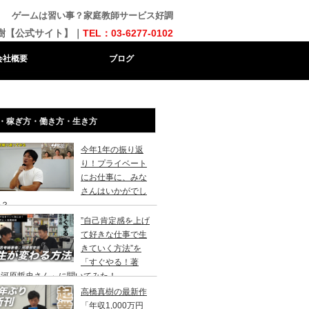
ゲームは習い事？家庭教師サービス好調
樹【公式サイト】｜
TEL：03-6277-0102
会社概要
ブログ
・稼ぎ方・働き方・生き方
今年1年の振り返
り！プライベート
にお仕事に、みな
さんはいかがでし
か？
”自己肯定感を上げ
て好きな仕事で生
きていく方法”を
「すぐやる！著
：河原哲史さん」に聞いてみた！
高橋真樹の最新作
「年収1,000万円