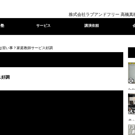
株式会社ラブアンドフリー 高橋真
e塾
サービス
講演依頼
ムは習い事？家庭教師サービス好調
ス好調
た
者