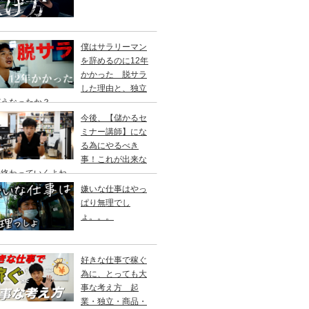
僕はサラリーマン
を辞めるのに12年
かかった 脱サラ
した理由と、独立
どうなったか？
今後、【儲かるセ
ミナー講師】にな
る為にやるべき
事！これが出来な
ゃ終わっていくよね。
嫌いな仕事はやっ
ぱり無理でし
ょ。。。
好きな仕事で稼ぐ
為に、とっても大
事な考え方 起
業・独立・商品・