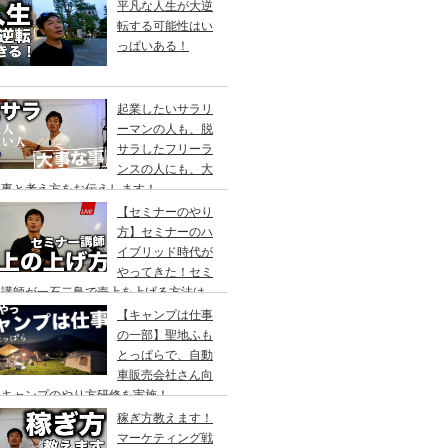
、独立したら約９割の人にやって来る３つ
平凡な人生が大逆
出来事。
転する可能性はい
っぱいある！
起業したいサラリ
ーマンの人も、脱
サラしたフリーラ
ンスの人にも、大
な事と考え方をお伝えします！
【セミナーのやり
方】セミナーのハ
イブリッド時代が
やってきた！セミ
ー講師が一石二鳥で売上を上げる方法は、
アルとオンラインを一緒にやるスキル、出
【キャンプは仕事
セミナーの新常識
の一部】聖地ふも
とっぱらで、自動
車販売会社さん向
にキャンプのやり方研修を実施！
稼ぎ方教えます！
マーケティング戦