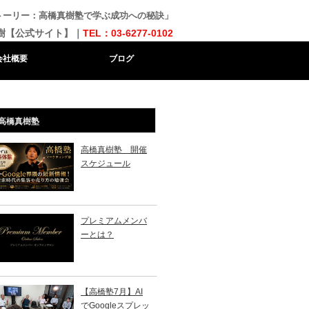
トーリー：高橋真樹塾で学ぶ成功への秘訣」
樹【公式サイト】｜
TEL：03-6277-0102
会社概要
ブログ
高橋真樹塾
高橋真樹塾 開催
スケジュール
プレミアムメンバ
ーとは？
【高橋塾7月】AI
でGoogleスプレッ