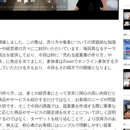
用・
開催しました。この塾は、売り方や集客についての実践的な知識
ーや経営者の方々にご好評いただいています。毎回異なるテーマ
視点を提供しており、今回は特に「売れる提案書の作り方」や
法」に焦点を当てました。参加者はZoomでオンライン参加する方
回
していただける方もおり、今回もその両方での開催となりまし
の作り方」は、多くの経営者にとって非常に関心の高い内容だと
商品やサービスを紹介するだけではなく、お客様のニーズや問題
大切です。そこで今回の講義では、提案書を作成する際に重要な
に応じた商品やサービスの限定感を出すことについて詳しく説明
するのではなく、ターゲットを絞り込むことで、より説得力のあ
す。例えば、初心者のお客様にはシンプルで理解しやすい提案
3」