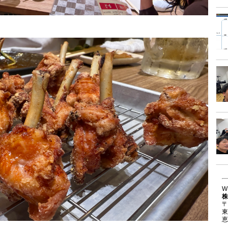
W
株
〒
東
恵