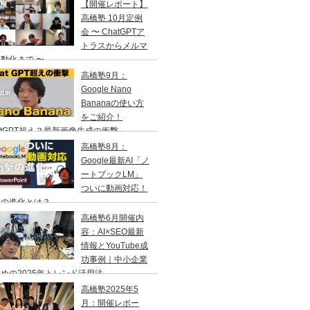
【開催レポート】
高橋塾 10月定例
会 〜 ChatGPTア
トラスからメルマ
動化まで 〜
高橋塾9月：
Google Nano
Bananaの使い方
をご紹介！
atGPT超え？最新画像生成の衝撃
高橋塾8月：
Google最新AI「ノ
ートブックLM」
ついに動画対応！
撃の進化とは？
高橋塾6月開催内
容：AI×SEO最新
情報とYouTube成
功事例｜中小企業
めの2025年トレンド活用法
高橋塾2025年5
月：開催レポー