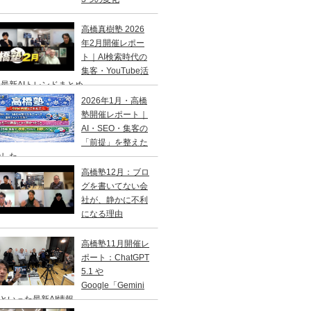
高橋真樹塾 2026
年2月開催レポー
ト｜AI検索時代の
集客・YouTube活
最新AIトレンドまとめ
2026年1月・高橋
塾開催レポート｜
AI・SEO・集客の
「前提」を整えた
でした
高橋塾12月：ブロ
グを書いてない会
社が、静かに不利
になる理由
高橋塾11月開催レ
ポート：ChatGPT
5.1 や
Google「Gemini
 といった最新AI情報