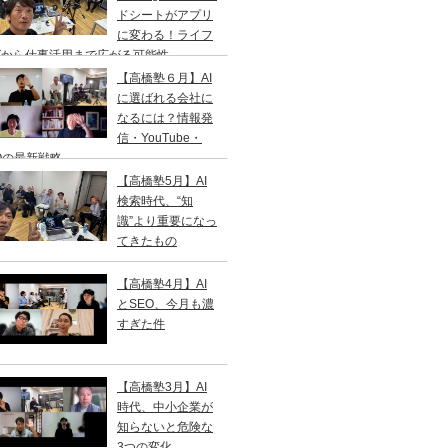
ドシートがアプリ
に変わる！ライフ
グから仕事活用まで広がる可能性
【高橋塾６月】AI
に選ばれる会社に
なるには？情報発
信・YouTube・
Oの最新戦略
【高橋塾5月】AI
検索時代、“知
識”より重要になっ
てきたもの
【高橋塾4月】AI
とSEO、今月も濃
すぎた件
【高橋塾3月】AI
時代、中小企業が
知らないと危険な
3つの変化