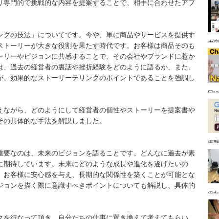
り専門的で挑戦的な内容を提案することで、相手に合わせたアプ
ングの技法」についてです。今や、単に商品やサービスを提供す
ガ自
ストーリーが大きな役割を果たす時代です。お客様は商品そのも
ーリーやビジョンに共感することで、その会社やブランドに惹か
は、過去の経営者の裏話や挫折経験をどのように語るか、また、
が、効果的なストーリーテリングのポイントであることを強調し
Ch
えながら、どのようにして経営者の個性やストーリーを提案書や
その具体的な手法を解説しました。
衝
重要なのは、未来のビジョンを語ることです。どんなに過去が素
に期待しています。未来にどのような成長や進化を遂げたいの
、お客様に安心感を与え、長期的な関係性を築くことが可能とな
ジョンを描く際に意識すべきポイントについても解説し、具体的
のた
クを行なって頂き、自分たちの仕事に置き換えて考えてもらい、