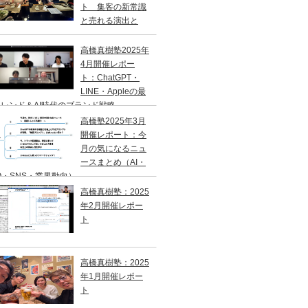
ト 集客の新常識
と売れる演出と
？
高橋真樹塾2025年
4月開催レポー
ト：ChatGPT・
LINE・Appleの最
レンド＆AI時代のブランド戦略
高橋塾2025年3月
開催レポート：今
月の気になるニュ
ースまとめ（AI・
O・SNS・業界動向）
高橋真樹塾：2025
年2月開催レポー
ト
高橋真樹塾：2025
年1月開催レポー
ト