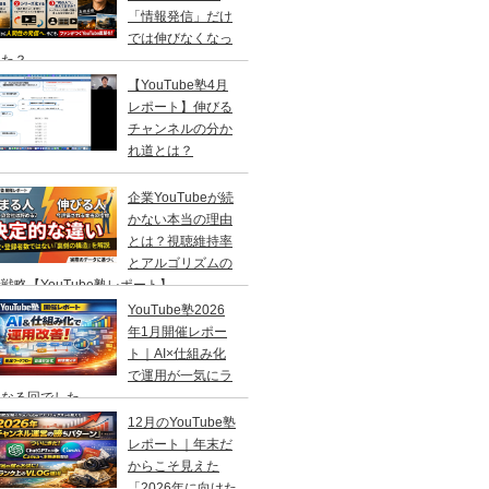
「情報発信」だけ
では伸びなくなっ
きた？
【YouTube塾4月
レポート】伸びる
チャンネルの分か
れ道とは？
企業YouTubeが続
かない本当の理由
とは？視聴維持率
とアルゴリズムの
戦略【YouTube塾レポート】
YouTube塾2026
年1月開催レポー
ト｜AI×仕組み化
で運用が一気にラ
になる回でした
12月のYouTube塾
レポート｜年末だ
からこそ見えた
「2026年に向けた