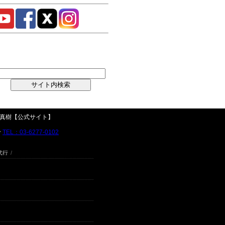
高橋真樹【公式サイト】
せ
TEL：03-6277-0102
代行
/