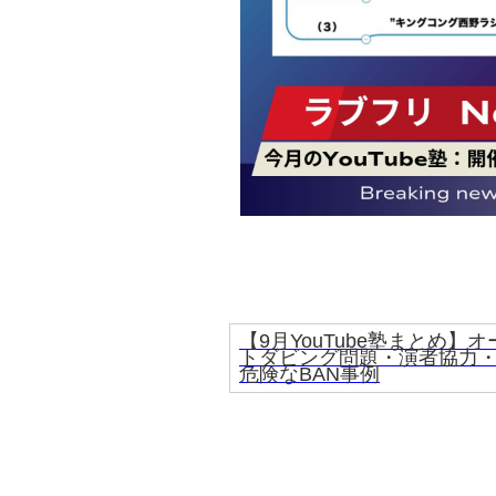
【9月YouTube塾まとめ】オ
トダビング問題・演者協力
危険なBAN事例