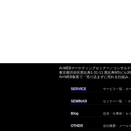
AI.WEBマーケティングセミナー／コンサ
東京都渋谷区恵比寿1-31-11 恵比寿MSビル30
AI×WEB集客で「売り込まずに売れる仕組
SERVICE
サービス一覧
/
ホ
SEMINAR
セミナー一覧
/
ホ
Blog
近況
/
仕事術
/
セ
OTHER
会社概要
/
メール