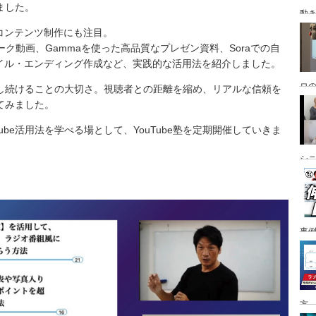
ました。
動
コンテンツ制作にも注目。
のトーク動画、Gammaを使った高品質なプレゼン資料、Soraでの自
ネイル・エンディング作成など、実践的な活用法を紹介しました。
ロ
し続けることの大切さ。視聴者との距離を縮め、リアルな信頼を
てみました。
ube活用法を学べる場として、YouTube塾を定期開催していきま
シ
事
方、