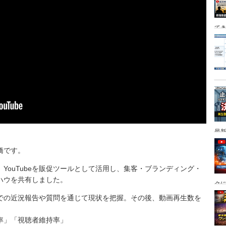
て
最新
橋です。
は、YouTubeを販促ツールとして活用し、集客・ブランディング・
ハウを共有しました。
ク
での近況報告や質問を通じて現状を把握。その後、動画再生数を
率」「視聴者維持率」