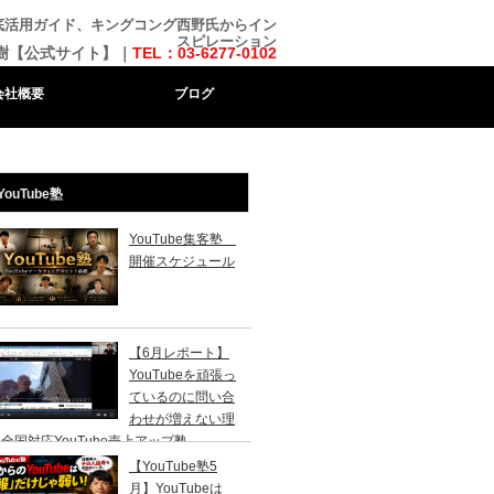
mma徹底活用ガイド、キングコング西野氏からイン
スピレーション
樹【公式サイト】｜
TEL：03-6277-0102
会社概要
ブログ
YouTube塾
YouTube集客塾
開催スケジュール
【6月レポート】
YouTubeを頑張っ
ているのに問い合
わせが増えない理
全国対応YouTube売上アップ塾
【YouTube塾5
月】YouTubeは