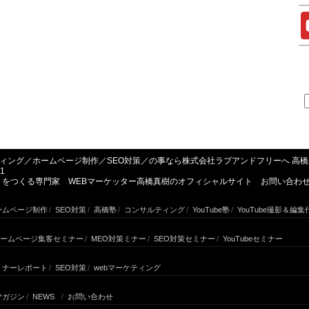
ルティング／ホームページ制作／SEO対策／の事なら株式会社ラブアンドフリーへ 
1
み」をつくる専門家 WEBマーケッター高橋真樹のオフィシャルサイト お問い合わ
ームページ制作
/
SEO対策
/
高橋塾
/
コンサルティング
/
YouTube塾
/
YouTube撮影＆編集
ームページ集客セミナー
/
MEO対策ミナー
/
SEO対策セミナー
/
YouTubeセミナー
ミナーレポート
/
SEO対策
/
webマーケティング
マガジン
/
NEWS
/
お問い合わせ