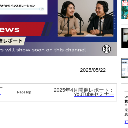
西
2025/05/22
ー
2025年4月開催レポート：
・
PageTop
YouTubeセミナー
W
株
〒
東
恵
T