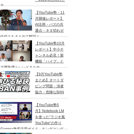
き方」
【YouTube塾・11
月開催レポート】
AI活用・バズの共
通点・ネタ切れゼ
の仕組みをまとめて解説！
【YouTube塾10月
レポート】中小チ
ャンネル必見！新
機能「ハイプ」と
ニア層急増トレンドまとめ
【9月YouTube塾
まとめ】オートダ
ビング問題・演者
協力・危険なBAN
例
【YouTube塾5
月】Notebook LM
を使った“ラジオ風
YouTube”の作り
Gamma徹底活用ガイド、キングコング