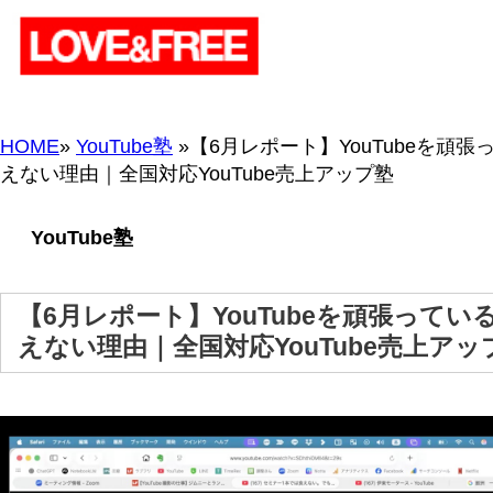
HOME
»
YouTube塾
»【6月レポート】YouTubeを頑張っているのに問い合わ
えない理由｜全国対応YouTube売上アップ塾
YouTube塾
【6月レポート】YouTubeを頑張っているのに問い合わせ
えない理由｜全国対応YouTube売上アップ塾