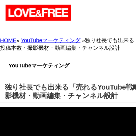
HOME
»
YouTubeマーケティング
»独り社長でも出来る「売れるYouTube戦略
投稿本数・撮影機材・動画編集・チャンネル設計
YouTubeマーケティング
独り社長でも出来る「売れるYouTube戦略」動画投稿本数
影機材・動画編集・チャンネル設計