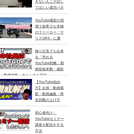
きない人こそ試し
てほしい成功パタ
ン
YouTube撮影の現
場で超希少な本物
のラリーカー「ヤ
リスGR4」に遭
！
独り社長でも出来
る「売れる
YouTube戦略」動
画投稿本数・撮影
材・動画編集・チャンネル設計
【YouTube始め
方】企画・動画撮
影・動画編集・再
生回数の上げ方
初心者向け：
YouTubeセミナー
講座を配信をする
方法