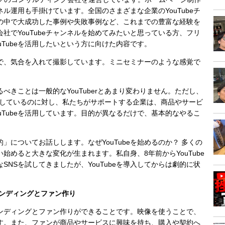
ンネル運用も手掛けています。全国のさまざまな企業のYouTubeチ
の中で大成功した事例や失敗事例など、これまでの豊富な経験を
社でYouTubeチャンネルを始めてみたいと思っている方、フリ
uTubeを活用したいという方に向けた内容です。
で、気合を入れて撮影しています。ミニセミナーのような感覚で
。
やるべきことは一般的なYouTuberとあまり変わりません。ただし、
収入を目指しているのに対し、私たちがサポートする企業は、商品やサービ
uTubeを活用しています。目的が異なるだけで、基本的なやるこ
目的」についてお話しします。なぜYouTubeを始めるのか？ 多くの
使い始めると大きな変化が生まれます。私自身、8年前からYouTube
SNSを試してきましたが、YouTubeを導入してからは劇的に状
ランディングとファン作り
ブランディングとファン作りができることです。映像を使うことで、
す。また、ファンが商品やサービスに興味を持ち、購入や契約へ