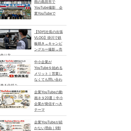
雨の島田市で
YouTube撮影 企
業YouTubeで
【50代社長の出張
VLOG】掛川で鉄
板焼き→キャンピ
ングカー撮影→売
の作り方
中小企業が
YouTubeを始める
メリット｜営業し
なくても問い合わ
が来る仕組み
企業YouTubeの動
画ネタ20選｜中小
企業が発信すべき
テーマ
企業YouTubeが続
かない理由｜9割