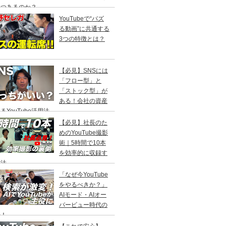
つつあるのか？
YouTubeで“バズ
る動画”に共通する
3つの特徴とは？
【必見】SNSには
「フロー型」と
「ストック型」が
ある！会社の資産
るYouTube活用法
【必見】社長のた
めのYouTube撮影
術｜5時間で10本
を効率的に収録す
方法
「なぜ今YouTube
をやるべきか？」
AIモード・AIオー
バービュー時代の
来！