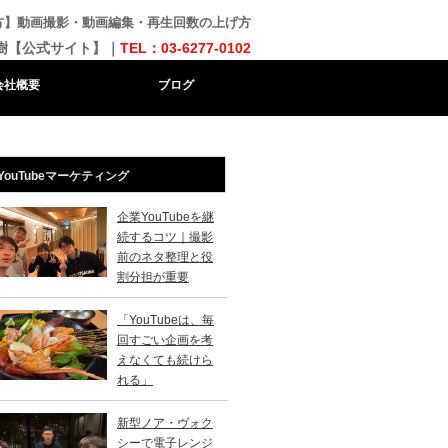
始め方】動画撮影・動画編集・再生回数の上げ方
樹【公式サイト】｜
TEL：03-6277-0102
会社概要
ブログ
YouTubeマーケティング
企業YouTubeを継
続するコツ｜撮影
前のネタ整理と役
割分担が重要
「YouTubeは、毎
回すごい企画を考
えなくても続けら
れる」
新型ノア・ヴォク
シーで電子レンジ