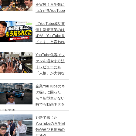
を実験！再生数に
つながるYouTube
画
【YouTube成功事
例】新規営業のは
ずが「YouTube見
てます」と言われ
話
YouTube集客でフ
ァンを増やす方法
｜レビューにも
「人柄」が大切な
由
企業YouTubeのネ
タ探しに困った
ら？新型車がない
時でも動画ネタを
つける方法
姫路で感じた、
YouTubeの再生回
数が伸びる動画の
共通点