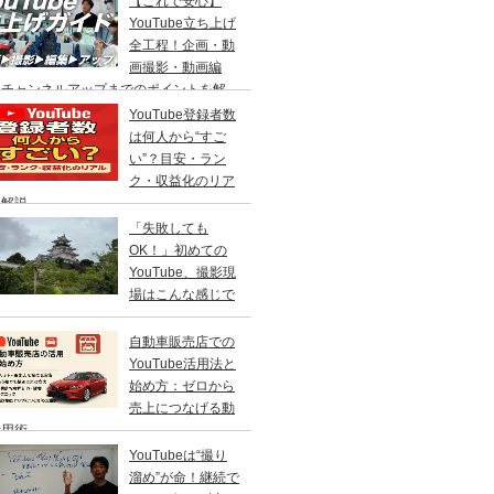
【これで安心】
YouTube立ち上げ
全工程！企画・動
画撮影・動画編
・チャンネルアップまでのポイントを解
 静岡沼津出張
YouTube登録者数
は何人から“すご
い”？目安・ラン
ク・収益化のリア
を解説
「失敗しても
OK！」初めての
YouTube、撮影現
場はこんな感じで
自動車販売店での
YouTube活用法と
始め方：ゼロから
売上につなげる動
活用術
YouTubeは“撮り
溜め”が命！継続で