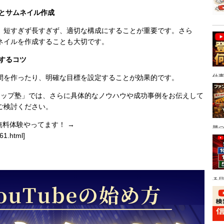
集とサムネイル作成
ます。短すぎず長すぎず、適切な構成にすることが重要です。さら
ネイルを作成することも大切です。
続するコツ
仕
間を作ったり、明確な目標を設定することが効果的です。
ワーアップ塾」では、さらに具体的なノウハウや成功事例をお伝えして
ご検討ください。
回無料体験やってます！ →
勝
61.html
]
ぶ
る目