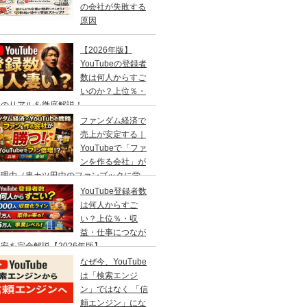
の会社が失敗する
原因
【2026年版】
YouTubeの登録者
数は何人からすご
いのか？上位％・
事のリアルを徹底解説！
ファンダム経済で
売上が安定する｜
YouTubeで「ファ
ンを作る会社」が
つ理由（串カツ田中のファンブックに学
）
YouTube登録者数
は何人からすご
い？上位％・収
益・仕事につなが
安を完全解説【2026年版】
なぜ今、YouTube
は「検索エンジ
ン」ではなく 「信
頼エンジン」にな