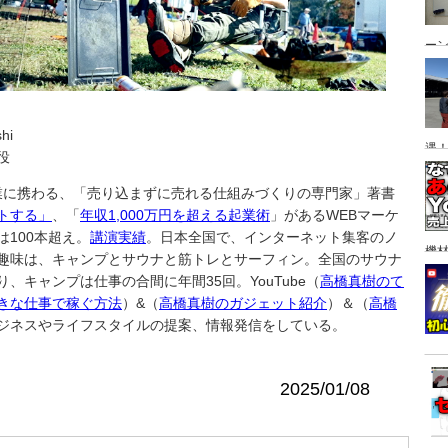
ー
hi
遇
役
事業に携わる、「売り込まずに売れる仕組みづくりの専門家」著書
トする
」
、「
年収1,000万円を超える起業術
」があるWEBマーケ
は100本超え。
講演実績
。日本全国で、インターネット集客のノ
機
趣味は、キャンプとサウナと筋トレとサーフィン。全国のサウナ
、キャンプは仕事の合間に年間35回。YouTube（
高橋真樹のて
きな仕事で稼ぐ方法
）&（
高橋真樹のガジェット紹介
）＆（
高橋
ジネスやライフスタイルの提案、情報発信をしている。
2025/01/08