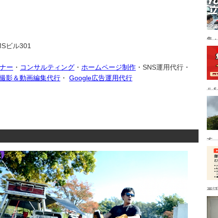
集
Sビル301
説
ミナー
・
コンサルティング
・
ホームページ制作
・SNS運用代行・
動画撮影＆動画編集代行
・
Google広告運用代行
ル
す
画