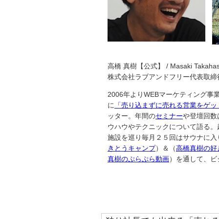
高橋 真樹【公式】 / Masaki Takahas
株式会社ラブアンドフリー代表取締
2006年よりWEBマーケティング
に
「
売り込まずに売れる営業をゲッ
ッター。年間の
セミナー
や登壇回数
ウハウやテクニックについて語る。
施設を巡り毎月２５回はサウナに入り
きとうキャンプ
）＆（
高橋真樹の好
真樹のぷらぷら動画
）を通して、ビ