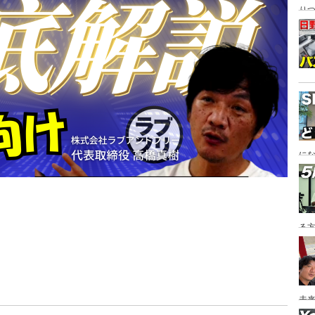
り
にな
る
未