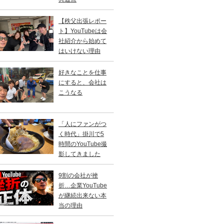
【秩父出張レポー
ト】YouTubeは会
社紹介から始めて
はいけない理由
好きなことを仕事
にすると、会社は
こうなる
「人にファンがつ
く時代」掛川で5
時間のYouTube撮
影してきました
9割の会社が挫
折…企業YouTube
が継続出来ない本
当の理由