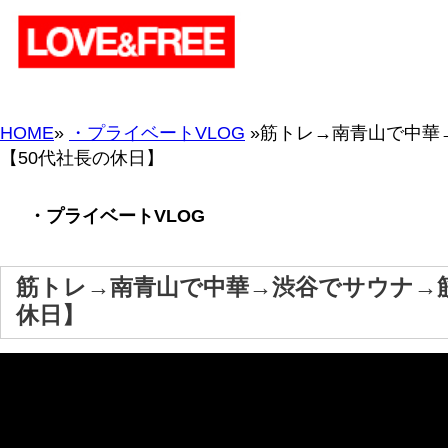
HOME
»
・プライベートVLOG
»筋トレ→南青山で中華→渋谷でサウナ→筋肉
【50代社長の休日】
・プライベートVLOG
筋トレ→南青山で中華→渋谷でサウナ→筋肉食堂【50代社
休日】