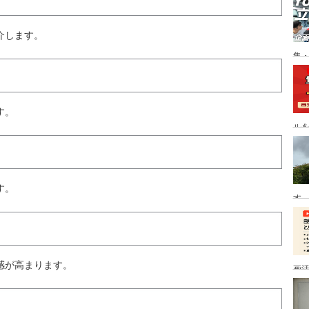
介します。
集
説
す。
ル
す。
す
感が高まります。
画