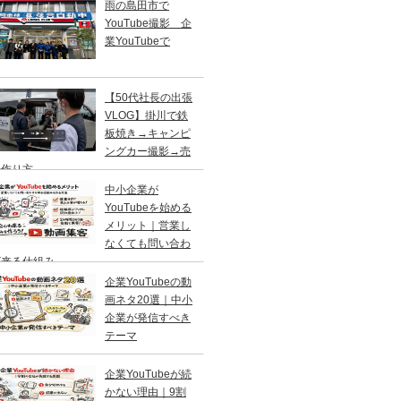
雨の島田市で
YouTube撮影 企
業YouTubeで
【50代社長の出張
VLOG】掛川で鉄
板焼き→キャンピ
ングカー撮影→売
の作り方
中小企業が
YouTubeを始める
メリット｜営業し
なくても問い合わ
が来る仕組み
企業YouTubeの動
画ネタ20選｜中小
企業が発信すべき
テーマ
企業YouTubeが続
かない理由｜9割