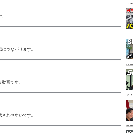
り
す。
感につながります。
にな
る動画です。
る
聴されやすいです。
未