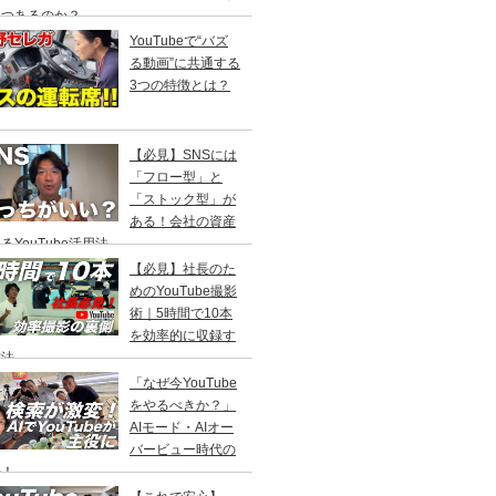
つつあるのか？
YouTubeで“バズ
る動画”に共通する
3つの特徴とは？
【必見】SNSには
「フロー型」と
「ストック型」が
ある！会社の資産
るYouTube活用法
【必見】社長のた
めのYouTube撮影
術｜5時間で10本
を効率的に収録す
方法
「なぜ今YouTube
をやるべきか？」
AIモード・AIオー
バービュー時代の
来！