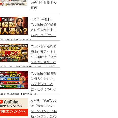
の会社が失敗する
原因
【2026年版】
YouTubeの登録者
数は何人からすご
いのか？上位％・
事のリアルを徹底解説！
ファンダム経済で
売上が安定する｜
YouTubeで「ファ
ンを作る会社」が
つ理由（串カツ田中のファンブックに学
）
YouTube登録者数
は何人からすご
い？上位％・収
益・仕事につなが
安を完全解説【2026年版】
なぜ今、YouTube
は「検索エンジ
ン」ではなく 「信
頼エンジン」にな