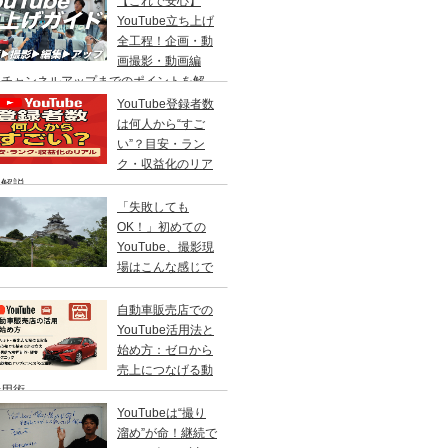
【これで安心】
YouTube立ち上げ
全工程！企画・動
画撮影・動画編
・チャンネルアップまでのポイントを解
 静岡沼津出張
YouTube登録者数
は何人から“すご
い”？目安・ラン
ク・収益化のリア
を解説
「失敗しても
OK！」初めての
YouTube、撮影現
場はこんな感じで
自動車販売店での
YouTube活用法と
始め方：ゼロから
売上につなげる動
活用術
YouTubeは“撮り
溜め”が命！継続で