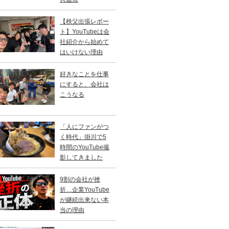
【秩父出張レポー
ト】YouTubeは会
社紹介から始めて
はいけない理由
好きなことを仕事
にすると、会社は
こうなる
「人にファンがつ
く時代」掛川で5
時間のYouTube撮
影してきました
9割の会社が挫
折…企業YouTube
が継続出来ない本
当の理由