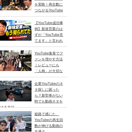
を実験！再生数に
つながるYouTube
画
【YouTube成功事
例】新規営業のは
ずが「YouTube見
てます」と言われ
話
YouTube集客でフ
ァンを増やす方法
｜レビューにも
「人柄」が大切な
由
企業YouTubeのネ
タ探しに困った
ら？新型車がない
時でも動画ネタを
つける方法
姫路で感じた、
YouTubeの再生回
数が伸びる動画の
共通点