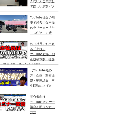
きない人こそ試し
てほしい成功パタ
ン
YouTube撮影の現
場で超希少な本物
のラリーカー「ヤ
リスGR4」に遭
！
独り社長でも出来
る「売れる
YouTube戦略」動
画投稿本数・撮影
材・動画編集・チャンネル設計
【YouTube始め
方】企画・動画撮
影・動画編集・再
生回数の上げ方
初心者向け：
YouTubeセミナー
講座を配信をする
方法