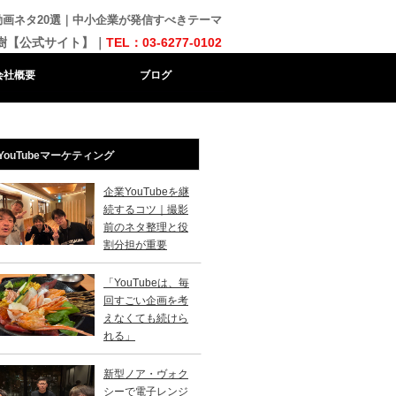
の動画ネタ20選｜中小企業が発信すべきテーマ
樹【公式サイト】｜
TEL：03-6277-0102
会社概要
ブログ
YouTubeマーケティング
企業YouTubeを継
続するコツ｜撮影
前のネタ整理と役
割分担が重要
「YouTubeは、毎
回すごい企画を考
えなくても続けら
れる」
新型ノア・ヴォク
シーで電子レンジ