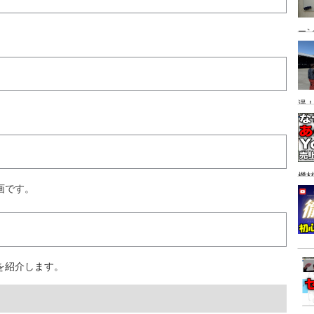
ー
遇
。
機
画です。
を紹介します。