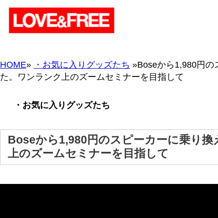
HOME
»
・お気に入りグッズたち
»Boseから1,980円のスピーカーに乗り換え
た。ワンランク上のズームセミナーを目指して
・お気に入りグッズたち
Boseから1,980円のスピーカーに乗り換えました。ワン
上のズームセミナーを目指して