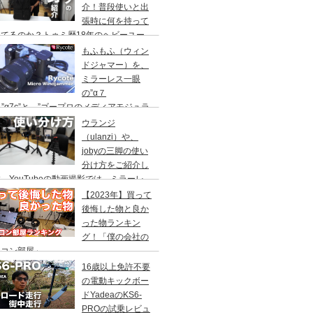
介！普段使いと出
張時に何を持って
てるのか？トゥミ歴18年のヘビーユー
ーが語る！アルファシリーズ
もふもふ（ウィン
ドジャマー）を、
ミラーレス一眼
の”α７
I”と”α7c”と、”ゴープロのメディアモジュラ
に。内臓マイクの風切り音防止
ウランジ
Rycote（ライコート）Micro Windjammer
（ulanzi）や、
jobyの三脚の使い
分け方をご紹介し
。YouTubeの動画撮影では、ミラーレ
一眼やゴープロを使い、スマホの写真撮影
【2023年】買って
使ってます。MT-08/ MT-44/
後悔した物と良か
った物ランキン
グ！「僕の会社の
ソコン部屋」
16歳以上免許不要
の電動キックボー
ドYadeaのKS6-
PROの試乗レビュ