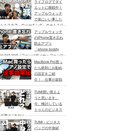
ライフログでダイ
エットに挑戦中！
アップルウォッチ
で体にいい事した
！ヘルスケア、ウォーキング、オートスリ
プも面白い。キッカケはサウォッチでし
アップルウォッチ
。
のiPhone置き忘れ
防止アプリ
「phone boddy
one lost alert（フォンバディー・フォンロ
トアラート）設定方法や使い方
MacBook Pro買っ
たら絶対にお勧め
の設定をご紹
介！ 仕事が超効
化
TUMI買い替えよ
うと思います。
今、検討している
トゥミのビジネス
ッグ達はこれだ！
TUMI：ビジネス
バッグの中身紹