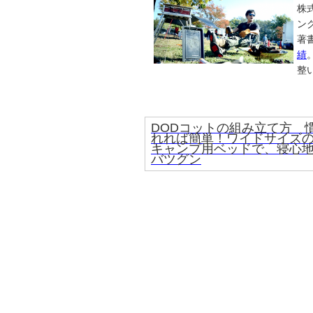
株
ン
著
績
整
DODコットの組み立て方 
れれば簡単！ワイドサイズ
キャンプ用ベッドで、寝心
バツグン