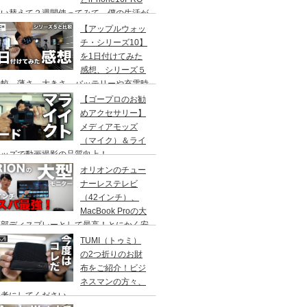
買い替えて２週間使ってみて、僕の生活が
わった５つの事！
【アップルウォッ
チ・シリーズ10】
を1日付けてみた
感想、シリーズ５
比較、薄さ、大きさ、バッテリーや充電時
など。
【ゴープロのお勧
めアクセサリー】
メディアモッズ
（マイク）＆ライ
モッズで動画撮影の品質向上！
オリオンのチュー
ナーレステレビ
（42インチ）、
MacBook Proの大
外部ディスプレーとして最高！とにかく安
、デュアルディスプレイ用のモニターとし
TUMI（トゥミ）
OK、SAFH421
の2つ折りのお財
布をご紹介！ビジ
ネスマンの方々、
参考にしてください。