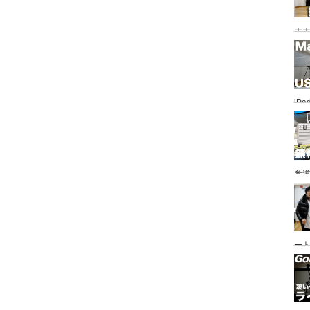
ホホ
ホま
iP
し
参道
情
ート
も