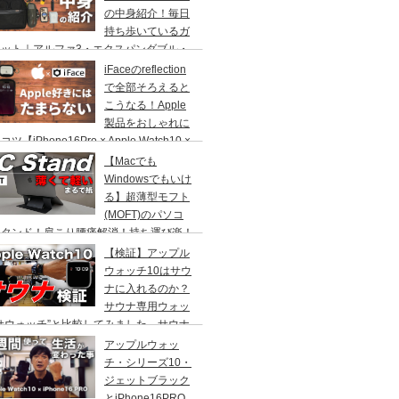
の中身紹介！毎日
持ち歩いているガ
ェット｜アルファ3・エクスパンダブル・
ーガナイザー・ラップトップ・ブリーフ
iFaceのreflection
で全部そろえると
こうなる！Apple
製品をおしゃれに
ツ【iPhone16Pro × Apple Watch10 ×
Pods Pro】
【Macでも
Windowsでもいけ
る】超薄型モフト
(MOFT)のパソコ
スタンド！肩こり腰痛解消！持ち運び楽！
フィスやカフェでスタイリッシュ！
【検証】アップル
ウォッチ10はサウ
ナに入れるのか？
サウナ専用ウォッ
サウォッチ”と比較してみました。サウナ
必見！
アップルウォッ
チ・シリーズ10・
ジェットブラック
とiPhone16PRO