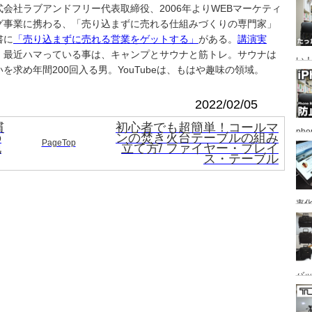
式会社ラブアンドフリー代表取締役、2006年よりWEBマーケティ
グ事業に携わる、「売り込まずに売れる仕組みづくりの専門家」
書に
「売り込まずに売れる営業をゲットする」
がある。
講演実
。最近ハマっている事は、キャンプとサウナと筋トレ。サウナは
い
いを求め年間200回入る男。YouTubeは、もはや趣味の領域。
ー
た
2022/02/05
慣
初心者でも超簡単！コールマ
ph
の
ンの焚き火台テーブルの組み
PageTop
ス
地
立て方/ ファイヤー・プレイ
ス・テーブル
率
バ