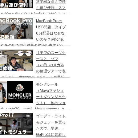
途半端な高さで持
ち運び便利、スマ
ルダーも付いている/ 一眼レフからスマ
で何でもOK/ MT-44
MacBook Proの
USB問題、タイプ
C分配器はなぜな
いのか？iPhone、
adやその他の周辺機器の接続や充電どう
てますか？M2チップモデルの話です。
リモワのスーツケ
ースと、ゾフ
（zoff）のメガネ
の修理ツアーで表
ぷらぷら。rimowaのパイロットの最新
報も
モンクレール
（Mayaマヤショ
ートダウンジャケ
ット） 他のショ
丈（マヤ70、マヤf、Montgenevre）と
ちょっと比較。
ゴープロ・ライト
モジュラーを買っ
たので、早速、
GoPro11に装着し