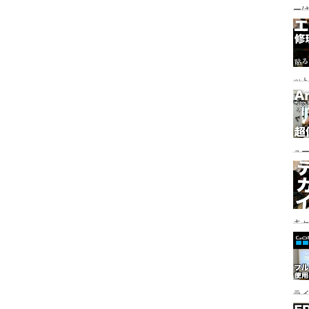
ー/
参道
地/
ッ
ュ
対
キ
ラ
イ