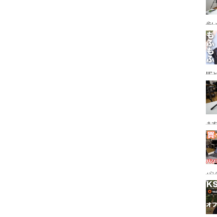
歩い
ザ
II
ー”
策/
ます
ス
にも
パ