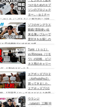
「ビジネスで差を
。
つけるためのエプ
ソンのプロジェク
ター」- セミナー
ンサルティングをさらに魅力的に / EB-
6の機能と魅力に迫る
ゾフのサングラス
眼鏡/ 普段使い出
来る薄いブルーで
度付きをお探しの
/ お手頃価格でおすすめ zoff
Tumi（トゥミ）
vs Rimowa（リモ
ワ）の比較、ビジ
ネス用のキャリー
ッグ、お勧めはどっち？
エアポッズプロ２
（AirPodsPro2）
買ってきました。
エアポッズプロ1
比較。1万円高くなってるけどどう？使用
AirPods歴6年
ウランジ
（ulanzi）三脚/ 中