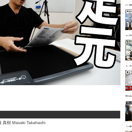
に
変
と
間
ト
型
い
ても
 真樹 Masaki Takahashi
ご