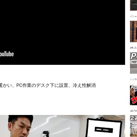
ジ
オ
使うコ
Air
ン
暖かい、PC作業のデスク下に設置、冷え性解消
オ
チ”
ー