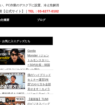
い、PC作業のデスク下に設置、冷え性解消
樹【公式サイト】｜
TEL：03-6277-0102
会社概要
ブログ
・お気に入りグッズたち
Gentle
Monster（ジェン
トルモンスター）
× 50代社長：韓国
のサングラスにたどり着いた理由
僕の“ハイブリッド
セミナー運営5年
歴”のやり方を全部
見せます！カメラ
台・機材構成まで解説、ソニーミラーレス
、MacBook Pro、zoom、ブラックマジ
【最新版】TUMI
クデザイン、エプソンプロジェクター
のビジネスバッグ