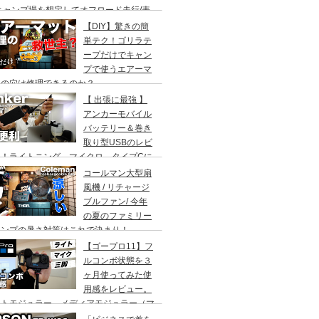
キャンプ場を想定してオフロード走行/表
〜原宿の坂道走行/ループと比較/乗り心
【DIY】驚きの簡
20キロモード
単テク！ゴリラテ
ープだけでキャン
プで使うエアーマ
トの穴は修理できるのか？
【 出張に最強 】
アンカーモバイル
バッテリー＆巻き
取り型USBのレビ
ー！ライトニング、マイクロ、タイプCに
応！
コールマン大型扇
風機 / リチャージ
ブルファン/ 今年
の夏のファミリー
ャンプの暑さ対策はこれで決まり！
【ゴープロ11】フ
ルコンボ状態を３
ヶ月使ってみた使
用感をレビュー。
イトモジュラー、メディアモジュラー（マ
ク）、ミニ三脚（ウランジ）の３点セッ