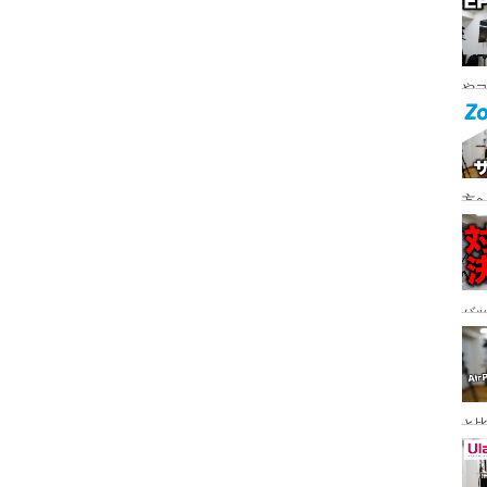
ト
やコ
W0
方へ
バ
と
感、