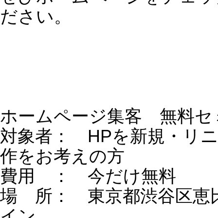
http://www.loveandfree.jp/theme852.ht
WEBマーケティングセミナー
HP×SNS×ブランディング
対象者： ＷＥＢ集客の全体像とブラ
ディングしたい方
費 用： 5,000円
場 所： 東京都渋谷区恵比寿 or オ
イン
→