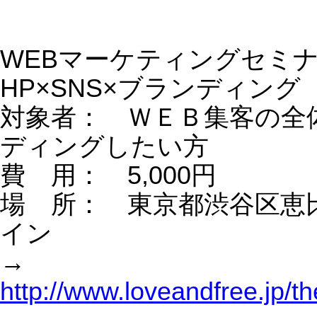
はじめてのFacebook（フェイスブッ
戦略 セミナー
対象者： Facebook（フェイスブッ
で集客したい方
費 用： 5,000円
場 所： 東京都渋谷区恵比寿 or オ
イン
→
http://www.loveandfree.jp/theme106.ht