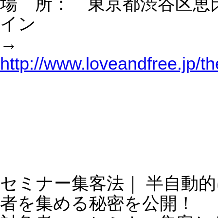
になる！） ／
初回無料体験やってます！
→
https://www.loveandfree.jp/theme1455.
＼ YouTubeパワーアップ塾 ／
初回無料体験やってます！
→
https://www.loveandfree.jp/theme1661.