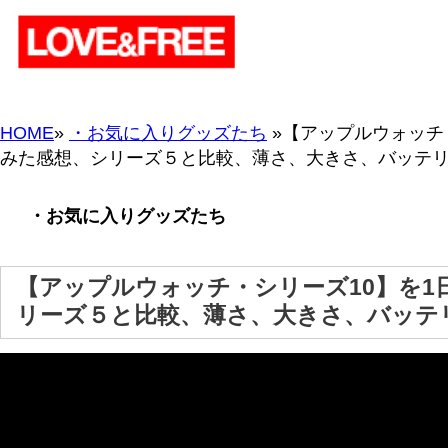
HOME
»
・お気に入りグッズたち
»【アップルウォッチ・シリーズ10】を1日
みた感想、シリーズ５と比較、薄さ、大きさ、バッテリーや充電時間など。
・お気に入りグッズたち
【アップルウォッチ・シリーズ10】を1日付けてみた感想
リーズ５と比較、薄さ、大きさ、バッテリーや充電時間な