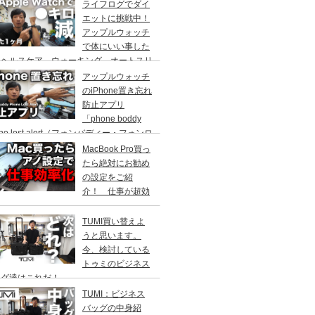
ライフログでダイ
エットに挑戦中！
アップルウォッチ
で体にいい事した
！ヘルスケア、ウォーキング、オートスリ
プも面白い。キッカケはサウォッチでし
アップルウォッチ
。
のiPhone置き忘れ
防止アプリ
「phone boddy
one lost alert（フォンバディー・フォンロ
トアラート）設定方法や使い方
MacBook Pro買っ
たら絶対にお勧め
の設定をご紹
介！ 仕事が超効
化
TUMI買い替えよ
うと思います。
今、検討している
トゥミのビジネス
ッグ達はこれだ！
TUMI：ビジネス
バッグの中身紹