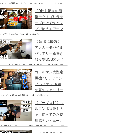
キャンプ場を想定してオフロード走行/表
〜原宿の坂道走行/ループと比較/乗り心
【DIY】驚きの簡
20キロモード
単テク！ゴリラテ
ープだけでキャン
プで使うエアーマ
トの穴は修理できるのか？
【 出張に最強 】
アンカーモバイル
バッテリー＆巻き
取り型USBのレビ
ー！ライトニング、マイクロ、タイプCに
応！
コールマン大型扇
風機 / リチャージ
ブルファン/ 今年
の夏のファミリー
ャンプの暑さ対策はこれで決まり！
【ゴープロ11】フ
ルコンボ状態を３
ヶ月使ってみた使
用感をレビュー。
イトモジュラー、メディアモジュラー（マ
ク）、ミニ三脚（ウランジ）の３点セッ