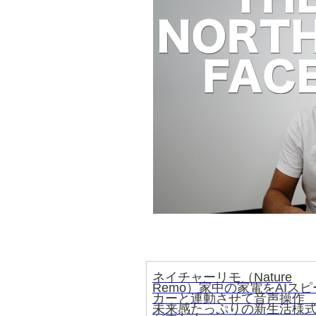
ネイチャーリモ（Nature
Remo）家中の家電をAIスピ
カーと連動させて音声操
未来感たっぷりの新生活様