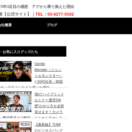
3年3足目の感想 アグから乗り換えた理由
樹【公式サイト】｜
TEL：03-6277-0102
会社概要
ブログ
・お気に入りグッズたち
Gentle
Monster（ジェン
トルモンスター）
× 50代社長：韓国
のサングラスにたどり着いた理由
僕の“ハイブリッド
セミナー運営5年
歴”のやり方を全部
見せます！カメラ
台・機材構成まで解説、ソニーミラーレス
、MacBook Pro、zoom、ブラックマジ
【最新版】TUMI
クデザイン、エプソンプロジェクター
のビジネスバッグ