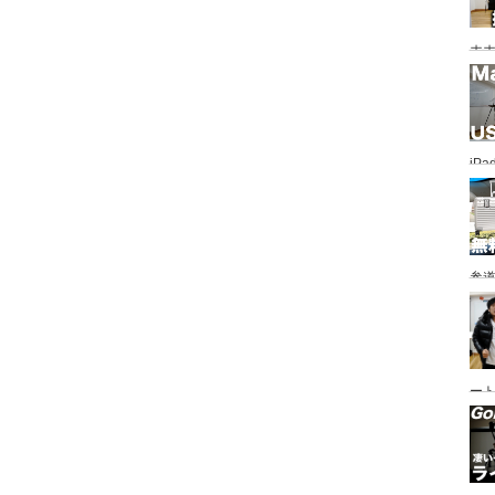
ホホ
ホま
iP
し
参道
情
ート
も