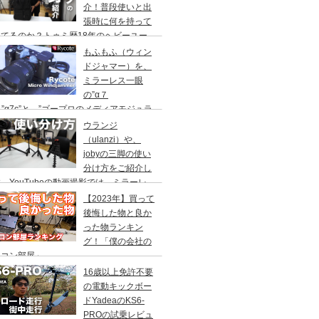
介！普段使いと出
張時に何を持って
てるのか？トゥミ歴18年のヘビーユー
ーが語る！アルファシリーズ
もふもふ（ウィン
ドジャマー）を、
ミラーレス一眼
の”α７
I”と”α7c”と、”ゴープロのメディアモジュラ
に。内臓マイクの風切り音防止
ウランジ
Rycote（ライコート）Micro Windjammer
（ulanzi）や、
jobyの三脚の使い
分け方をご紹介し
。YouTubeの動画撮影では、ミラーレ
一眼やゴープロを使い、スマホの写真撮影
【2023年】買って
使ってます。MT-08/ MT-44/
後悔した物と良か
った物ランキン
グ！「僕の会社の
ソコン部屋」
16歳以上免許不要
の電動キックボー
ドYadeaのKS6-
PROの試乗レビュ