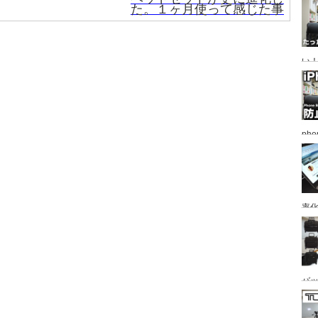
た。１ヶ月使って感じた事
い
ー
た
ph
ス
率
バ