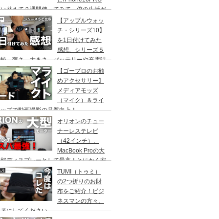
買い替えて２週間使ってみて、僕の生活が
わった５つの事！
【アップルウォッ
チ・シリーズ10】
を1日付けてみた
感想、シリーズ５
比較、薄さ、大きさ、バッテリーや充電時
など。
【ゴープロのお勧
めアクセサリー】
メディアモッズ
（マイク）＆ライ
モッズで動画撮影の品質向上！
オリオンのチュー
ナーレステレビ
（42インチ）、
MacBook Proの大
外部ディスプレーとして最高！とにかく安
、デュアルディスプレイ用のモニターとし
TUMI（トゥミ）
OK、SAFH421
の2つ折りのお財
布をご紹介！ビジ
ネスマンの方々、
参考にしてください。