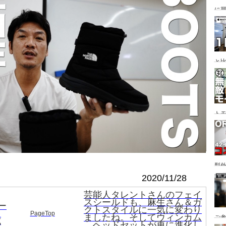
に
変
と
間
ト
型
い
2020/11/28
ても
芸能人タレントさんのフェイ
スシールドも、麻生さん＆ガ
ー
クトスタイルに一気に変わり
作
PageTop
ましたね。そしてウィンカム
ご
式
ヘッドセットが更に進化し