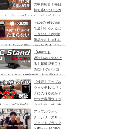
の中身紹介！毎日
持ち歩いているガ
ェット｜アルファ3・エクスパンダブル・
ーガナイザー・ラップトップ・ブリーフ
iFaceのreflection
で全部そろえると
こうなる！Apple
製品をおしゃれに
ツ【iPhone16Pro × Apple Watch10 ×
Pods Pro】
【Macでも
Windowsでもいけ
る】超薄型モフト
(MOFT)のパソコ
スタンド！肩こり腰痛解消！持ち運び楽！
フィスやカフェでスタイリッシュ！
【検証】アップル
ウォッチ10はサウ
ナに入れるのか？
サウナ専用ウォッ
サウォッチ”と比較してみました。サウナ
必見！
アップルウォッ
チ・シリーズ10・
ジェットブラック
とiPhone16PRO