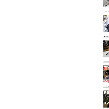
歩い
ザ
II
ー”
策/
ます
ス
にも
パ