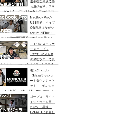
途半端な高さで持
ち運び便利、スマ
ルダーも付いている/ 一眼レフからスマ
で何でもOK/ MT-44
MacBook Proの
USB問題、タイプ
C分配器はなぜな
いのか？iPhone、
adやその他の周辺機器の接続や充電どう
てますか？M2チップモデルの話です。
リモワのスーツケ
ースと、ゾフ
（zoff）のメガネ
の修理ツアーで表
ぷらぷら。rimowaのパイロットの最新
報も
モンクレール
（Mayaマヤショ
ートダウンジャケ
ット） 他のショ
丈（マヤ70、マヤf、Montgenevre）と
ちょっと比較。
ゴープロ・ライト
モジュラーを買っ
たので、早速、
GoPro11に装着し