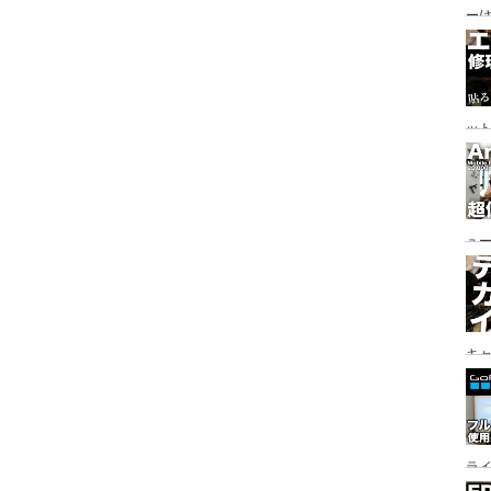
ー/
参道
地/
ッ
ュ
対
キ
ラ
イ