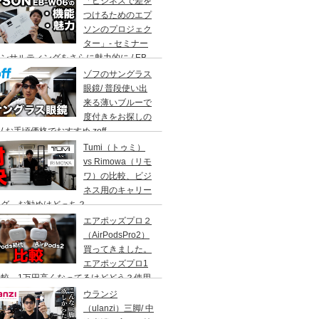
「ビジネスで差を
。
つけるためのエプ
ソンのプロジェク
ター」- セミナー
ンサルティングをさらに魅力的に / EB-
6の機能と魅力に迫る
ゾフのサングラス
眼鏡/ 普段使い出
来る薄いブルーで
度付きをお探しの
/ お手頃価格でおすすめ zoff
Tumi（トゥミ）
vs Rimowa（リモ
ワ）の比較、ビジ
ネス用のキャリー
ッグ、お勧めはどっち？
エアポッズプロ２
（AirPodsPro2）
買ってきました。
エアポッズプロ1
比較。1万円高くなってるけどどう？使用
AirPods歴6年
ウランジ
（ulanzi）三脚/ 中