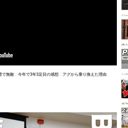
ジ
オ
使うコ
Air
雪で無敵　今年で3年3足目の感想　アグから乗り換えた理由
ン
オ
チ”
ー