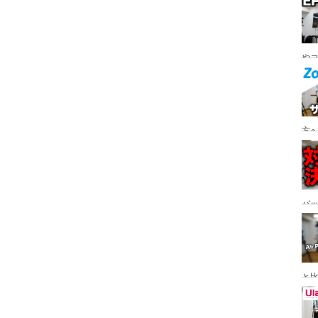
ト
やコ
W0
方へ
バ
と
感、