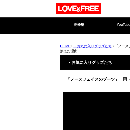
高橋塾
YouTub
HOME
»
・お気に入りグッズたち
»「ノース
換えた理由
・お気に入りグッズたち
「ノースフェイスのブーツ」 雨・