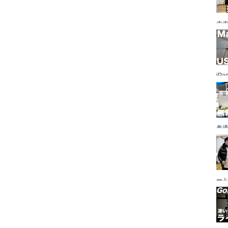
ホホ
ホま
iP
し
参道
情
ート
も