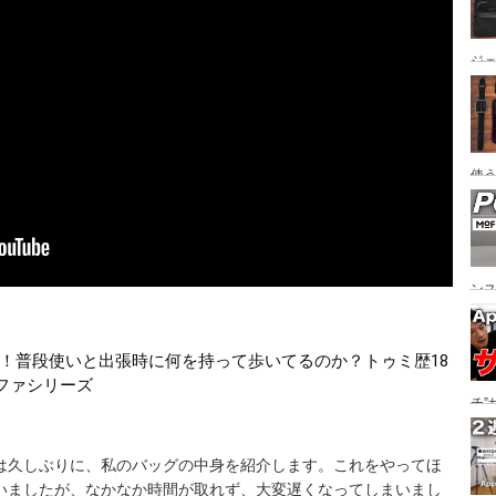
ジ
オ
使うコ
Air
ン
オ
介！普段使いと出張時に何を持って歩いてるのか？トゥミ歴18
ファシリーズ
チ”
ー
は久しぶりに、私のバッグの中身を紹介します。これをやってほ
いましたが、なかなか時間が取れず、大変遅くなってしまいまし