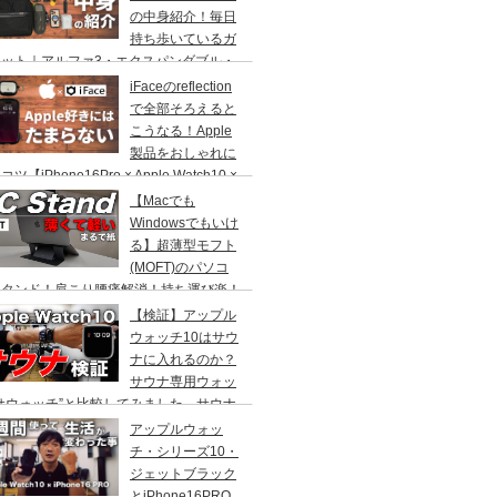
の中身紹介！毎日
持ち歩いているガ
ェット｜アルファ3・エクスパンダブル・
ーガナイザー・ラップトップ・ブリーフ
iFaceのreflection
で全部そろえると
こうなる！Apple
製品をおしゃれに
ツ【iPhone16Pro × Apple Watch10 ×
Pods Pro】
【Macでも
Windowsでもいけ
る】超薄型モフト
(MOFT)のパソコ
スタンド！肩こり腰痛解消！持ち運び楽！
フィスやカフェでスタイリッシュ！
【検証】アップル
ウォッチ10はサウ
ナに入れるのか？
サウナ専用ウォッ
サウォッチ”と比較してみました。サウナ
必見！
アップルウォッ
チ・シリーズ10・
ジェットブラック
とiPhone16PRO