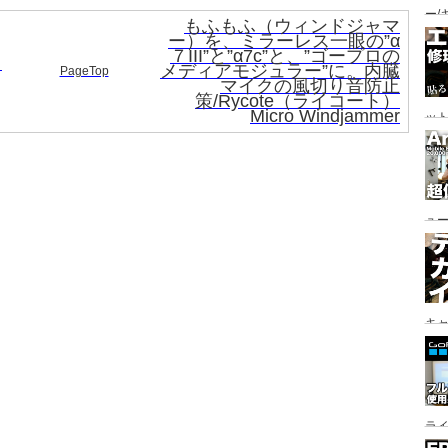
ー/
もふもふ（ウィンドジャマ
参道
ー）を、ミラーレス一眼の”α
７III”と”α7c”と、”ゴープロの
地/
ミ
メディアモジュラー”に。内臓
PageTop
マイクの風切り音防止
策/Rycote（ライコート）
Micro Windjammer
ッ
ュ
対
キ
ラ
イ