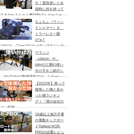
介！普段使いと出
張時に何を持って
てるのか？トゥミ歴18年のヘビーユー
ーが語る！アルファシリーズ
もふもふ（ウィン
ドジャマー）を、
ミラーレス一眼
の”α７
I”と”α7c”と、”ゴープロのメディアモジュラ
に。内臓マイクの風切り音防止
ウランジ
Rycote（ライコート）Micro Windjammer
（ulanzi）や、
jobyの三脚の使い
分け方をご紹介し
。YouTubeの動画撮影では、ミラーレ
一眼やゴープロを使い、スマホの写真撮影
【2023年】買って
使ってます。MT-08/ MT-44/
後悔した物と良か
った物ランキン
グ！「僕の会社の
ソコン部屋」
16歳以上免許不要
の電動キックボー
ドYadeaのKS6-
PROの試乗レビュ