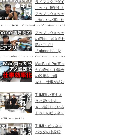
ライフログでダイ
エットに挑戦中！
アップルウォッチ
で体にいい事した
！ヘルスケア、ウォーキング、オートスリ
プも面白い。キッカケはサウォッチでし
アップルウォッチ
。
のiPhone置き忘れ
防止アプリ
「phone boddy
one lost alert（フォンバディー・フォンロ
トアラート）設定方法や使い方
MacBook Pro買っ
たら絶対にお勧め
の設定をご紹
介！ 仕事が超効
化
TUMI買い替えよ
うと思います。
今、検討している
トゥミのビジネス
ッグ達はこれだ！
TUMI：ビジネス
バッグの中身紹