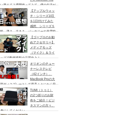
買い替えて２週間使ってみて、僕の生活が
わった５つの事！
【アップルウォッ
チ・シリーズ10】
を1日付けてみた
感想、シリーズ５
比較、薄さ、大きさ、バッテリーや充電時
など。
【ゴープロのお勧
めアクセサリー】
メディアモッズ
（マイク）＆ライ
モッズで動画撮影の品質向上！
オリオンのチュー
ナーレステレビ
（42インチ）、
MacBook Proの大
外部ディスプレーとして最高！とにかく安
、デュアルディスプレイ用のモニターとし
TUMI（トゥミ）
OK、SAFH421
の2つ折りのお財
布をご紹介！ビジ
ネスマンの方々、
参考にしてください。