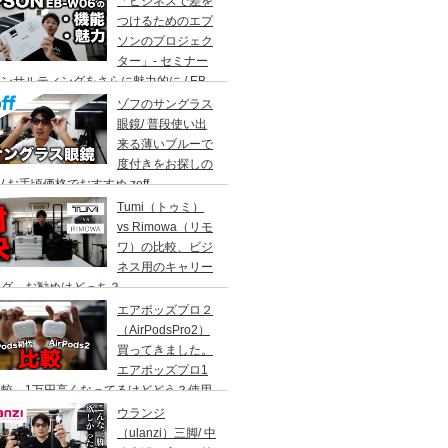
「ビジネスで差を
。
つけるためのエプ
ソンのプロジェク
ター」- セミナー
ンサルティングをさらに魅力的に / EB-
6の機能と魅力に迫る
ゾフのサングラス
眼鏡/ 普段使い出
来る薄いブルーで
度付きをお探しの
/ お手頃価格でおすすめ zoff
Tumi（トゥミ）
vs Rimowa（リモ
ワ）の比較、ビジ
ネス用のキャリー
ッグ、お勧めはどっち？
エアポッズプロ２
（AirPodsPro2）
買ってきました。
エアポッズプロ1
比較。1万円高くなってるけどどう？使用
AirPods歴6年
ウランジ
（ulanzi）三脚/ 中