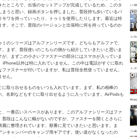
きたところで、出張のセットアップが完成しているため、このタ
に
しまうと思い、録画ボタンを押しました。普段持ち歩いているバ
変
リモワを持っていったり、トゥミを使用したりします。最近は特
ます。そこで、普段のバージョンと出張時に何を持っているのか
と
ゥミのシリーズはアルファシリーズです。どちらもアルファで、
間
す。まず、普段使いのこちらの側から紹介していきたいと思いま
すが、まずこの小さいファスナーの部分にはスマホが入っていま
て、iPhone以外は特に入れていません。この中は電話がすぐに取れ
ト
なファスナーが付いていますが、私は普段全然使っていません。
ません。
ぐに取り出せるものをいつも入れています。まず、私の相棒の
ホ、名刺などもすぐに取り出せるように入っています。AirPodsも
型
い
と、一番広いスペースがあります。このアルファシリーズはファ
ても
、普段はこんなに幅がないのですが、ファスナーを開くとさらに
綺麗に整理されています。順番に見ていきたいと思います。ま
アンキャンパーのキャンプ用ギアです。使い道がなくなったの
ご