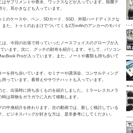
にはサプリメントや香水、ワックスなどが入っています。除菌テ
切り、耳かきなども入っています。
ゥミのケースや、ペン、SDカード、SSD、外部ハードディスクな
。また、トゥミのおまけでついてくる2万mAhのアンカーのモバイ
い
ー
た
には、今回の出張で持っていったノースフェイスのグローブが入
いています。次に、グッチの財布を紹介します。そして、パソコン
cBook Proが入っています。また、ノートや書類も持ち歩いて
ph
ス
ターを持ち歩いています。セミナーや講演会、コンサルティング
も持っています。着替えやサウナハットも入っています。
率
のと、出張時に持ち歩くものを紹介しました。ミラーレスカメラ
の時は荷物をガラガラに入れて移動します。
グの中身紹介を終わります。次の動画では、新しく検討している
す。ビジネスバッグが好きな方は、是非参考にしてください。
バ