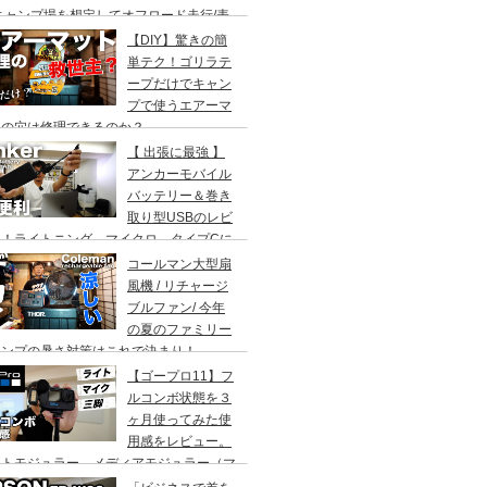
キャンプ場を想定してオフロード走行/表
〜原宿の坂道走行/ループと比較/乗り心
【DIY】驚きの簡
20キロモード
単テク！ゴリラテ
ープだけでキャン
プで使うエアーマ
トの穴は修理できるのか？
【 出張に最強 】
アンカーモバイル
バッテリー＆巻き
取り型USBのレビ
ー！ライトニング、マイクロ、タイプCに
応！
コールマン大型扇
風機 / リチャージ
ブルファン/ 今年
の夏のファミリー
ャンプの暑さ対策はこれで決まり！
【ゴープロ11】フ
ルコンボ状態を３
ヶ月使ってみた使
用感をレビュー。
イトモジュラー、メディアモジュラー（マ
ク）、ミニ三脚（ウランジ）の３点セッ