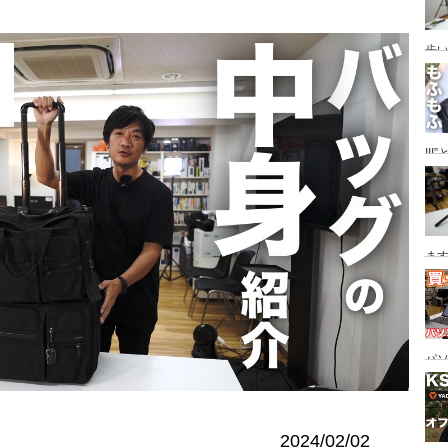
歩い
ザ
II
ー”
策/
ます
ス
にも
パ
2024/02/02