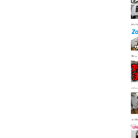
ト
やコ
W0
方へ
バ
と
感、