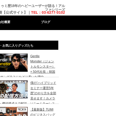
トゥミ歴18年のヘビーユーザーが語る！アル
ファシリーズ
樹【公式サイト】｜
TEL：03-6277-0102
会社概要
ブログ
・お気に入りグッズたち
Gentle
Monster（ジェン
トルモンスター）
× 50代社長：韓国
のサングラスにたどり着いた理由
僕の“ハイブリッド
セミナー運営5年
歴”のやり方を全部
見せます！カメラ
台・機材構成まで解説、ソニーミラーレス
、MacBook Pro、zoom、ブラックマジ
【最新版】TUMI
クデザイン、エプソンプロジェクター
のビジネスバッグ