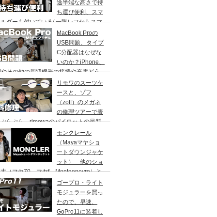
途半端な高さで持
ち運び便利、スマ
ルダーも付いている/ 一眼レフからスマ
で何でもOK/ MT-44
MacBook Proの
USB問題、タイプ
C分配器はなぜな
いのか？iPhone、
adやその他の周辺機器の接続や充電どう
てますか？M2チップモデルの話です。
リモワのスーツケ
ースと、ゾフ
（zoff）のメガネ
の修理ツアーで表
ぷらぷら。rimowaのパイロットの最新
報も
モンクレール
（Mayaマヤショ
ートダウンジャケ
ット） 他のショ
丈（マヤ70、マヤf、Montgenevre）と
ちょっと比較。
ゴープロ・ライト
モジュラーを買っ
たので、早速、
GoPro11に装着し