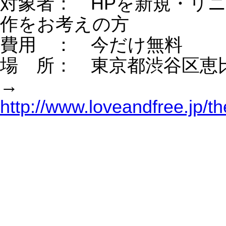
HP×SNS×ブランディング
対象者： ＷＥＢ集客の全体像とブラ
ディングしたい方
費 用： 5,000円
場 所： 東京都渋谷区恵比寿
→
http://www.loveandfree.jp/theme105.ht
SEO対策セミナー
Yahoo!やGoogleの検索エンジンで１
ジ目に出る為の秘密
対象者： Yahoo!やGoogleの検索で