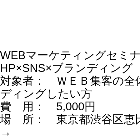
→
http://www.loveandfree.jp/theme754.ht
はじめてのFacebook（フェイスブッ
戦略 セミナー
対象者： Facebook（フェイスブッ
で集客したい方
費 用： 5,000円
場 所： 東京都渋谷区恵比寿
→
http://www.loveandfree.jp/theme106.ht