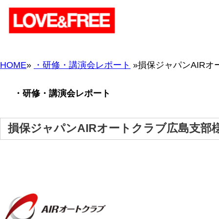
HOME
»
・研修・講演会レポート
»損保ジャパンAIRオートクラブ広島支部様
・研修・講演会レポート
損保ジャパンAIRオートクラブ広島支部様で登壇
損保ジャパンAIRオートクラブ広島支