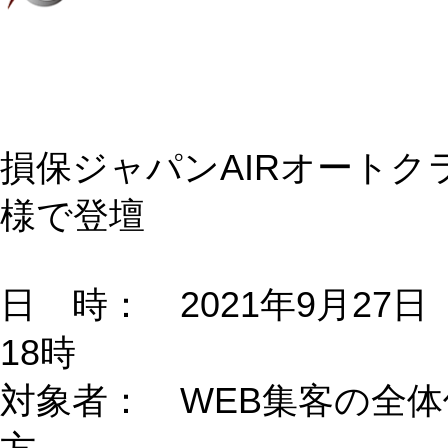
様で登壇
日 時： 2021年9月27日（月）16時
18時
対象者： WEB集客の全体像を知りた
方
場 所： zoom
昨日は、広島エリアの
修理工場さん、自動車販売店さん向け
売り込まずに売れる仕組みづくりのお
をさせて頂きました。