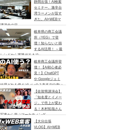
静岡出張！AI検索
セミナー、激辛台
湾ラーメンが旨す
ぎた。AI×WEBマ
ケ講演会の日
岐阜県の商工会議
所（YEG）で登
壇！知らないと損
するAI活用！ ～最
トレンドから実践デモまで～
岐阜商工会議所登
壇！【AI初心者必
見！】ChatGPT
や Googleジェミ
結局どれを使えばいいの？有名AIの違い
ユーザー数の比較
【佐賀県講演会】
「知名度とイメー
ジ」で売上が変わ
る！木村拓哉さん
の写真から学ぶマーケティング
【大分出張
VLOG】AI×WEB