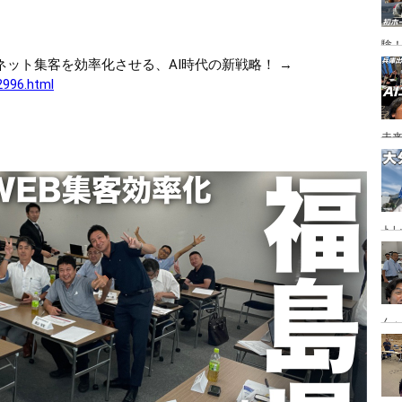
験
ネット集客を効率化させる、AI時代の新戦略！ →
2996.html
未
ト
ジ
ん
「