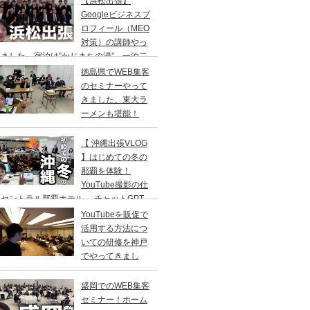
【浜松出張】
二日の旅。
Googleビジネスプ
ロフィール（MEO
対策）の講師やっ
ました。宿泊は”かじまちの湯”。一泊二
の旅
徳島県でWEB集客
のセミナーやって
きました。東大ラ
ーメンも堪能！
【 沖縄出張VLOG
】はじめての冬の
那覇を体験！
YouTube撮影の仕
セントラル那覇ホテル→ チャットGPT
修／高橋真樹
YouTubeを販促で
活用する方法につ
いての研修を神戸
でやってきまし
！
盛岡でのWEB集客
セミナー！ホーム