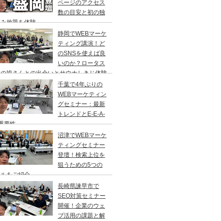
ページのアクセス
数の目安と初の独
飲み放題を体験
静岡でWEBマーケ
ティング講演！ど
のSNSを使えば良
いのか？ロータス
岡の皆さんとの出会いとサウナしきじ体験
千葉で4年ぶりの
WEBマーケティン
グセミナー：最新
トレンドとE-E-A-
重要性
沼津でWEBマーケ
ティングセミナー
登壇！検索上位を
狙うための5つの
ールをご紹介
長崎県諫早市で
SEO対策セミナー
開催！企業のウェ
ブ活用の課題と解