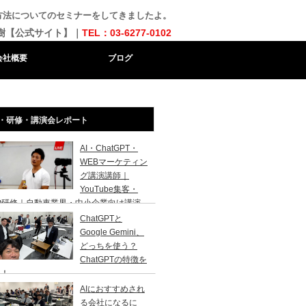
方法についてのセミナーをしてきましたよ。
樹【公式サイト】｜
TEL：03-6277-0102
会社概要
ブログ
・研修・講演会レポート
AI・ChatGPT・
WEBマーケティン
グ講演講師｜
YouTube集客・
O研修｜自動車業界・中小企業向け講演
ChatGPTと
Google Gemini、
どっちを使う？
ChatGPTの特徴を
説！
AIにおすすめされ
る会社になるに