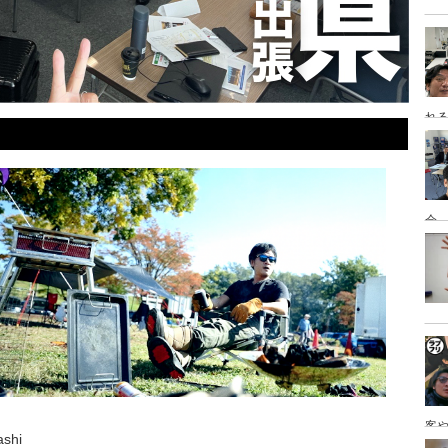
れ
会
客
shi
を