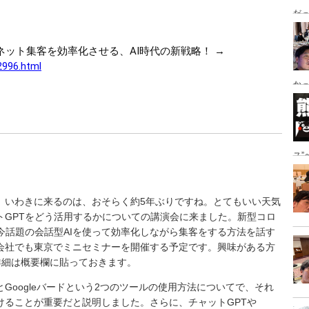
だっ
ング
ネット集客を効率化させる、AI時代の新戦略！ →
2996.html
かっ
き
ス
地
。いわきに来るのは、おそらく約5年ぶりですね。とてもいい天気
ットGPTをどう活用するかについての講演会に来ました。新型コロ
今話題の会話型AIを使って効率化しながら集客をする方法を話す
会社でも東京でミニセミナーを開催する予定です。興味がある方
詳細は概要欄に貼っておきます。
とGoogleバードという2つのツールの使用方法についてで、それ
けることが重要だと説明しました。さらに、チャットGPTや