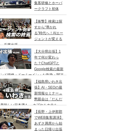
集客研修とホーバ
ークラフト初体
！
【衝撃】検索は探
すから“導かれ
る”時代へ！AIエー
ジェントが変える
来 兵庫出張
【大分県出張】1
年で何が変わっ
た？ChatGPTと
Google検索の最新
レンド研修・ドーミーイン・お刺身・関ア
・サウナ
【福島県いわき出
張】AI・SEOの最
新情報セミナー→
懇親会は「だんだ
」美味しい日本酒も→ カプセルホテル
リフレ」でサウナの一泊二日旅
【長野・上伊那郡
でWEB集客講演】
あずさ満席から始
まった日帰り出張