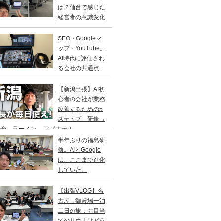
は？仙台で感じた
経営者の意識変化
SEO・Googleマ
ップ・YouTube。
AI時代に評価され
る会社の共通点
【新潟出張】AI初
心者の会社が業務
改善するための5
ステップ 研修→
会→ラーメン→ アパホテル
半年ぶりの福島研
修。AIとGoogle
は、ここまで進化
していた。
【出張VLOG】名
古屋→御殿場一泊
二日の旅：お目当
てのサウナはどう