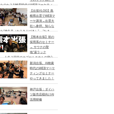
たのか？AI検索時代のWEBマーケティ
のセミナー&YouTube撮影の仕事旅
【出張VLOG】島
根県出雲でWEBマ
ーケ講演→出雲大
社へ参拝。知らな
た“神在月（かみありづき）”→ ”たま
”で出雲そば、ドーミーイン出雲でサウナ
【熊本出張】初の
採用系のセミナー
→ サウナの聖
地”湯ラック
”へ、人生２回目のカプセルホテルの寝心
はいかに？
新潟出張。AI検索
時代のWEBマーケ
ティングセミナー
やってきました！
神戸出張：ダイハ
ツ販売店様向けAI
活用研修