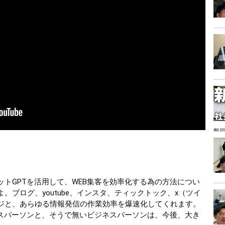
懇親
トGPTを活用して、WEB集客を効率化する為の方法につい
。ブログ、youtube、インスタ、ティックトック、x（ツイ
ジと、あらゆる情報発信の作業効率を爆速化してくれます。
ネスパーソンと、そうで無いビジネスパーソンは、今後、大き