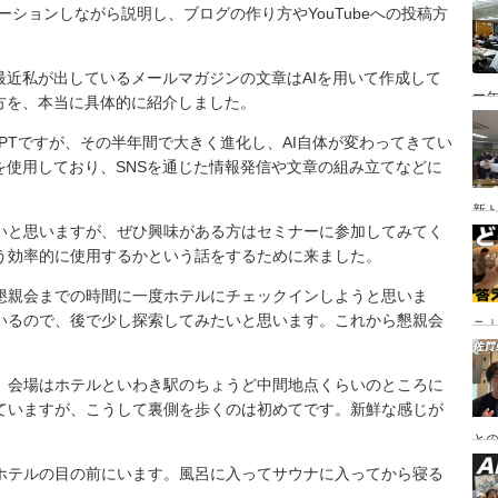
レーションしながら説明し、ブログの作り方やYouTubeへの投稿方
最近私が出しているメールマガジンの文章はAIを用いて作成して
ー
方を、本当に具体的に紹介しました。
PTですが、その半年間で大きく進化し、AI自体が変わってきてい
を使用しており、SNSを通じた情報発信や文章の組み立てなどに
新
いと思いますが、ぜひ興味がある方はセミナーに参加してみてく
どう効率的に使用するかという話をするために来ました。
懇親会までの時間に一度ホテルにチェックインしようと思いま
いるので、後で少し探索してみたいと思います。これから懇親会
ニ｜
や
。会場はホテルといわき駅のちょうど中間地点くらいのところに
ていますが、こうして裏側を歩くのは初めてです。新鮮な感じが
と
ホテルの目の前にいます。風呂に入ってサウナに入ってから寝る