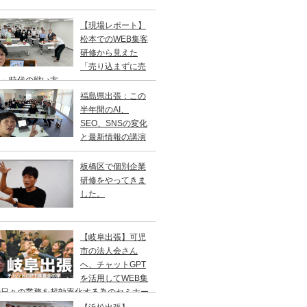
【現場レポート】
松本でのWEB集客
研修から見えた
「売り込まずに売
る」時代の戦い方
福島県出張：この
半年間のAI、
SEO、SNSの変化
と最新情報の講演
板橋区で個別企業
研修をやってきま
した。
【岐阜出張】可児
市の法人会さん
へ、チャットGPT
を活用してWEB集
や日々の業務を超効率化する為のセミナー
やってきました。2年ぶりの登壇です。一