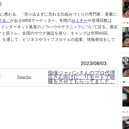
役
泊
事業に携わる、「売り込まずに売れる仕組みづくりの専門家」著書に
する」
があるWEBマーケッター。年間の
セミナー
や登壇回数は
てき
、インターネット集客のノウハウやテクニックについて語る。最近
日
ナと筋トレ。全国のサウナ施設を巡り、キャンプは年間40回。
）を通して、ビジネスやライフスタイルの提案、情報発信をして
2023/08/03
損保ジャパンさんのプロ代理
ナ
店さん向けに、リモートで研
PageTop
修をさせてもらってました。
事→
研
た