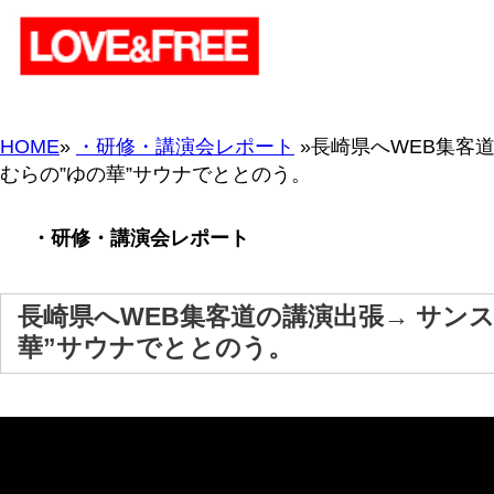
HOME
»
・研修・講演会レポート
»長崎県へWEB集客道の講演出張→ サンス
むらの”ゆの華”サウナでととのう。
・研修・講演会レポート
長崎県へWEB集客道の講演出張→ サンスパおおむらの”ゆ
華”サウナでととのう。