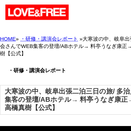
HOME
»
・研修・講演会レポート
»大寒波の中、岐阜出張二泊三日の旅/ 多治
会さんでWEB集客の登壇/ABホテル→ 料亭うなぎ康正→ トイファクトリー/ 
樹【公式】
・研修・講演会レポート
大寒波の中、岐阜出張二泊三日の旅/ 多治見法人会さんでW
集客の登壇/ABホテル→ 料亭うなぎ康正→ トイファクトリ
高橋真樹【公式】