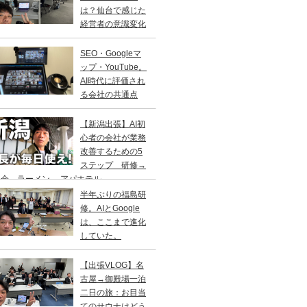
は？仙台で感じた
経営者の意識変化
SEO・Googleマ
ップ・YouTube。
AI時代に評価され
る会社の共通点
【新潟出張】AI初
心者の会社が業務
改善するための5
ステップ 研修→
会→ラーメン→ アパホテル
半年ぶりの福島研
修。AIとGoogle
は、ここまで進化
していた。
【出張VLOG】名
古屋→御殿場一泊
二日の旅：お目当
てのサウナはどう