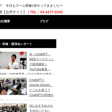
か？ 今日もズーム研修1本やってきました〜
樹【公式サイト】｜
TEL：03-6277-0102
会社概要
ブログ
・研修・講演会レポート
AI・ChatGPT・
WEBマーケティン
グ講演講師｜
YouTube集客・
O研修｜自動車業界・中小企業向け講演
ChatGPTと
Google Gemini、
どっちを使う？
ChatGPTの特徴を
説！
AIにおすすめされ
る会社になるに