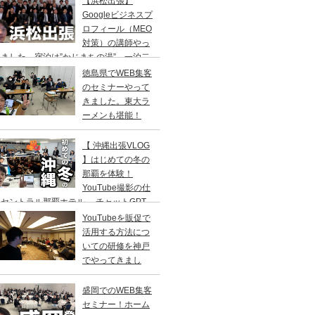
【浜松出張】
二日の旅。
Googleビジネスプ
ロフィール（MEO
対策）の講師やっ
ました。宿泊は”かじまちの湯”。一泊二
の旅
徳島県でWEB集客
のセミナーやって
きました。東大ラ
ーメンも堪能！
【 沖縄出張VLOG
】はじめての冬の
那覇を体験！
YouTube撮影の仕
セントラル那覇ホテル→ チャットGPT
修／高橋真樹
YouTubeを販促で
活用する方法につ
いての研修を神戸
でやってきまし
！
盛岡でのWEB集客
セミナー！ホーム