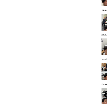
り
静
Tの
ツ