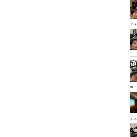
泊
てき
日
事→
研
た