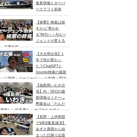
集客研修とホーバ
ークラフト初体
！
【衝撃】検索は探
すから“導かれ
る”時代へ！AIエー
ジェントが変える
来 兵庫出張
【大分県出張】1
年で何が変わっ
た？ChatGPTと
Google検索の最新
レンド研修・ドーミーイン・お刺身・関ア
・サウナ
【福島県いわき出
張】AI・SEOの最
新情報セミナー→
懇親会は「だんだ
」美味しい日本酒も→ カプセルホテル
リフレ」でサウナの一泊二日旅
【長野・上伊那郡
でWEB集客講演】
あずさ満席から始
まった日帰り出張