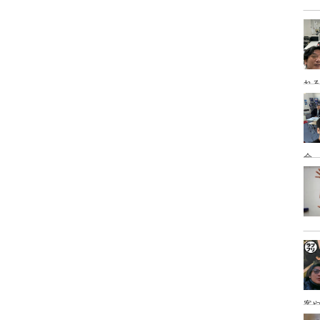
れ
会
客
を