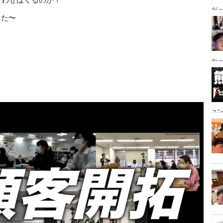
合わせはくるのか？　
だっ
した〜
ング
かっ
き
ス
地