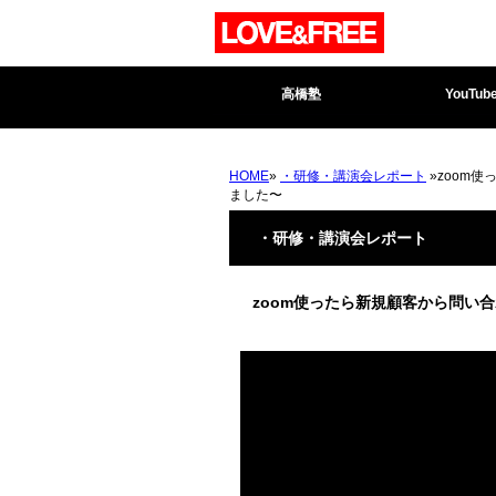
高橋塾
YouTub
HOME
»
・研修・講演会レポート
»zoom
ました〜
・研修・講演会レポート
zoom使ったら新規顧客から問い