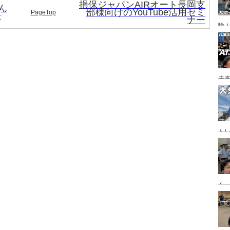
損保ジャパンAIRオート長岡支
ん
部様向けのYouTube活用セミ
PageTop
〜
ナー
験
未
ト
ジ
ん
「