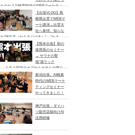
たのか？AI検索時代のWEBマーケティ
のセミナー&YouTube撮影の仕事旅
【出張VLOG】島
根県出雲でWEBマ
ーケ講演→出雲大
社へ参拝。知らな
た“神在月（かみありづき）”→ ”たま
”で出雲そば、ドーミーイン出雲でサウナ
【熊本出張】初の
採用系のセミナー
→ サウナの聖
地”湯ラック
”へ、人生２回目のカプセルホテルの寝心
はいかに？
新潟出張。AI検索
時代のWEBマーケ
ティングセミナー
やってきました！
神戸出張：ダイハ
ツ販売店様向けAI
活用研修