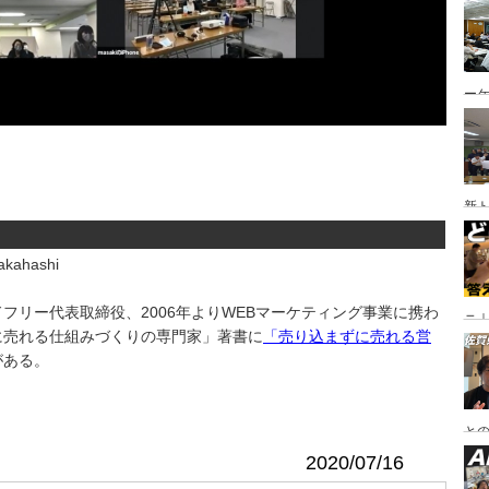
ー
新
kahashi
フリー代表取締役、2006年よりWEBマーケティング事業に携わ
ニ｜
に売れる仕組みづくりの専門家」著書に
「売り込まずに売れる営
や
がある。
と
2020/07/16