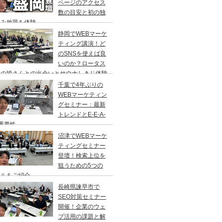
ページのアクセス
数の目安と初の独
飲み放題を体験
静岡でWEBマーケ
ティング講演！ど
のSNSを使えば良
いのか？ロータス
岡の皆さんとの出会いとサウナしきじ体験
千葉で4年ぶりの
WEBマーケティン
グセミナー：最新
トレンドとE-E-A-
重要性
沼津でWEBマーケ
ティングセミナー
登壇！検索上位を
狙うための5つの
ールをご紹介
長崎県諫早市で
SEO対策セミナー
開催！企業のウェ
ブ活用の課題と解