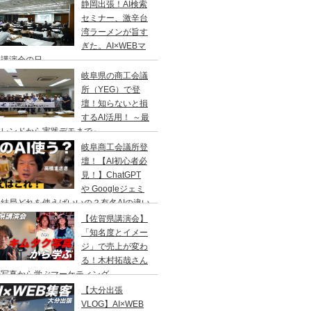
静岡出張！AI検索
セミナー、激辛台
湾ラーメンが旨す
ぎた。AI×WEBマ
ケ講演会の日
岐阜県の商工会議
所（YEG）で登
壇！知らないと損
するAI活用！ ～最
トレンドから実践デモまで～
岐阜商工会議所登
壇！【AI初心者必
見！】ChatGPT
や Googleジェミ
結局どれを使えばいいの？有名AIの違い
ユーザー数の比較
【佐賀県講演会】
「知名度とイメー
ジ」で売上が変わ
る！木村拓哉さん
の写真から学ぶマーケティング
【大分出張
VLOG】AI×WEB