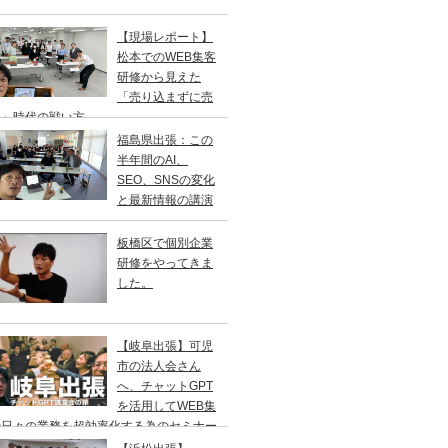
【現場レポート】
松本でのWEB集客
研修から見えた
「売り込まずに売
る」時代の戦い方
福島県出張：この
半年間のAI、
SEO、SNSの変化
と最新情報の講演
板橋区で個別企業
研修をやってきま
した。
【岐阜出張】可児
市の法人会さん
へ、チャットGPT
を活用してWEB集
や日々の業務を超効率化する為のセミナー
やってきました。2年ぶりの登壇です。一