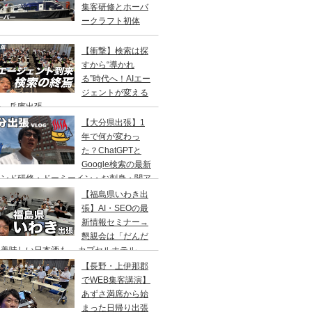
集客研修とホーバ
ークラフト初体
！
【衝撃】検索は探
すから“導かれ
る”時代へ！AIエー
ジェントが変える
来 兵庫出張
【大分県出張】1
年で何が変わっ
た？ChatGPTと
Google検索の最新
レンド研修・ドーミーイン・お刺身・関ア
・サウナ
【福島県いわき出
張】AI・SEOの最
新情報セミナー→
懇親会は「だんだ
」美味しい日本酒も→ カプセルホテル
リフレ」でサウナの一泊二日旅
【長野・上伊那郡
でWEB集客講演】
あずさ満席から始
まった日帰り出張