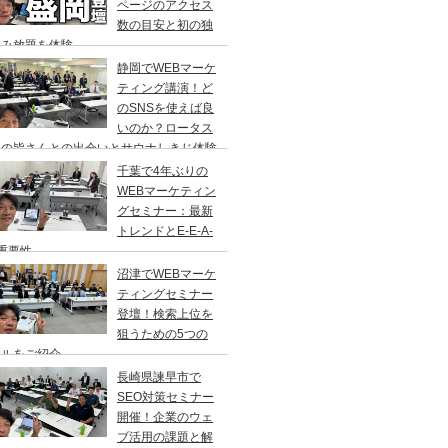
ページのアクセス
数の目安と初の独
飲み放題を体験
静岡でWEBマーケ
ティング講演！ど
のSNSを使えば良
いのか？ロータス
岡の皆さんとの出会いとサウナしきじ体験
千葉で4年ぶりの
WEBマーケティン
グセミナー：最新
トレンドとE-E-A-
重要性
沼津でWEBマーケ
ティングセミナー
登壇！検索上位を
狙うための5つの
ールをご紹介
長崎県諫早市で
SEO対策セミナー
開催！企業のウェ
ブ活用の課題と解