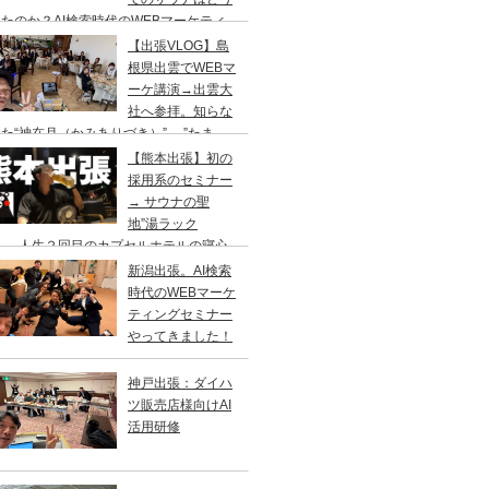
たのか？AI検索時代のWEBマーケティ
のセミナー&YouTube撮影の仕事旅
【出張VLOG】島
根県出雲でWEBマ
ーケ講演→出雲大
社へ参拝。知らな
た“神在月（かみありづき）”→ ”たま
”で出雲そば、ドーミーイン出雲でサウナ
【熊本出張】初の
採用系のセミナー
→ サウナの聖
地”湯ラック
”へ、人生２回目のカプセルホテルの寝心
はいかに？
新潟出張。AI検索
時代のWEBマーケ
ティングセミナー
やってきました！
神戸出張：ダイハ
ツ販売店様向けAI
活用研修