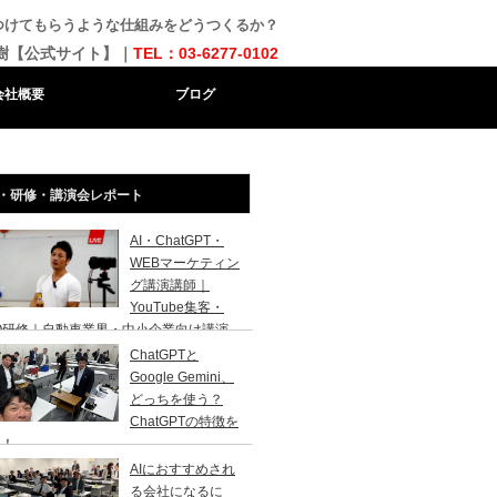
つけてもらうような仕組みをどうつくるか？
樹【公式サイト】｜
TEL：03-6277-0102
会社概要
ブログ
・研修・講演会レポート
AI・ChatGPT・
WEBマーケティン
グ講演講師｜
YouTube集客・
O研修｜自動車業界・中小企業向け講演
ChatGPTと
Google Gemini、
どっちを使う？
ChatGPTの特徴を
説！
AIにおすすめされ
る会社になるに