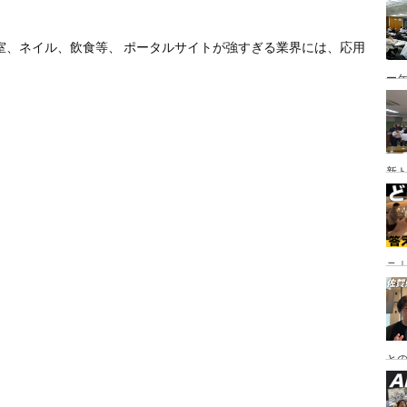
室、ネイル、飲食等、 ポータルサイトが強すぎる業界には、応用
ー
新
ニ｜
や
と