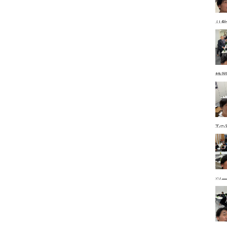
り
静
Tの
ツ