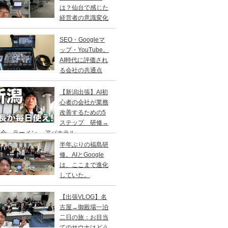
は？仙台で感じた
経営者の意識変化
SEO・Googleマ
ップ・YouTube。
AI時代に評価され
る会社の共通点
【新潟出張】AI初
心者の会社が業務
改善するための5
ステップ 研修→
会→ラーメン→ アパホテル
半年ぶりの福島研
修。AIとGoogle
は、ここまで進化
していた。
【出張VLOG】名
古屋→御殿場一泊
二日の旅：お目当
てのサウナはどう