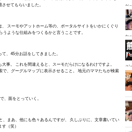
壇させてもらいました。 
だっ
ング
は、 スーモやアットホーム等の、ポータルサイトをいかにくぐり
もらうような仕組みをつくるかと言うことです。
かっ
き
て、45分お話をしてきました。 
大事。 これを間違えると、スーモだらけになるわけですよ。 
ス
検索で、グーグルマップに表示させること。 地元のママたちが検索
地
 
beで、面をとっていく。 
と、まあ、他にも色々あるんですが、 久しぶりに、文章書いてい
す（笑） 