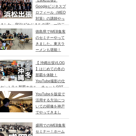
【浜松出張】
二日の旅。
Googleビジネスプ
ロフィール（MEO
対策）の講師やっ
ました。宿泊は”かじまちの湯”。一泊二
の旅
徳島県でWEB集客
のセミナーやって
きました。東大ラ
ーメンも堪能！
【 沖縄出張VLOG
】はじめての冬の
那覇を体験！
YouTube撮影の仕
セントラル那覇ホテル→ チャットGPT
修／高橋真樹
YouTubeを販促で
活用する方法につ
いての研修を神戸
でやってきまし
！
盛岡でのWEB集客
セミナー！ホーム