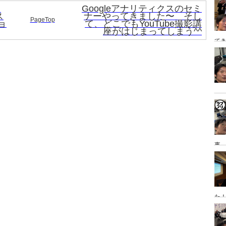
し
Googleアナリティクスのセミ
泊
ス
ナーやってきました〜 そし
PageTop
ョ
て、どこでもYouTube撮影講
座がはじまってしまう^^
てき
日
事→
研
た