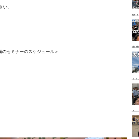
さい。
験
未
頼のセミナーのスケジュール＞ 
ト
ジ
ん
「