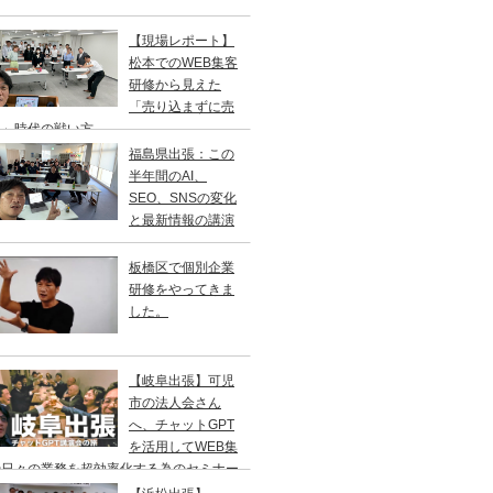
【現場レポート】
松本でのWEB集客
研修から見えた
「売り込まずに売
る」時代の戦い方
福島県出張：この
半年間のAI、
SEO、SNSの変化
と最新情報の講演
板橋区で個別企業
研修をやってきま
した。
【岐阜出張】可児
市の法人会さん
へ、チャットGPT
を活用してWEB集
や日々の業務を超効率化する為のセミナー
やってきました。2年ぶりの登壇です。一