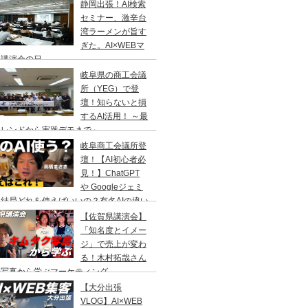
静岡出張！AI検索
セミナー、激辛台
湾ラーメンが旨す
ぎた。AI×WEBマ
ケ講演会の日
岐阜県の商工会議
所（YEG）で登
壇！知らないと損
するAI活用！ ～最
トレンドから実践デモまで～
岐阜商工会議所登
壇！【AI初心者必
見！】ChatGPT
や Googleジェミ
結局どれを使えばいいの？有名AIの違い
ユーザー数の比較
【佐賀県講演会】
「知名度とイメー
ジ」で売上が変わ
る！木村拓哉さん
の写真から学ぶマーケティング
【大分出張
VLOG】AI×WEB