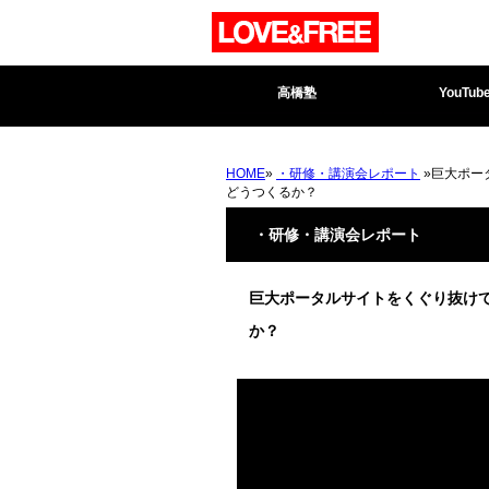
高橋塾
YouTub
HOME
»
・研修・講演会レポート
»巨大ポー
どうつくるか？
・研修・講演会レポート
巨大ポータルサイトをくぐり抜け
か？