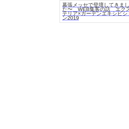
幕張メッセで登壇してきま
た〜 WEB集客の話 エク
テリア×ガーデンエキシビシ
ン2019