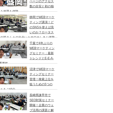
ページのアクセス
数の目安と初の独
飲み放題を体験
静岡でWEBマーケ
ティング講演！ど
のSNSを使えば良
いのか？ロータス
岡の皆さんとの出会いとサウナしきじ体験
千葉で4年ぶりの
WEBマーケティン
グセミナー：最新
トレンドとE-E-A-
重要性
沼津でWEBマーケ
ティングセミナー
登壇！検索上位を
狙うための5つの
ールをご紹介
長崎県諫早市で
SEO対策セミナー
開催！企業のウェ
ブ活用の課題と解