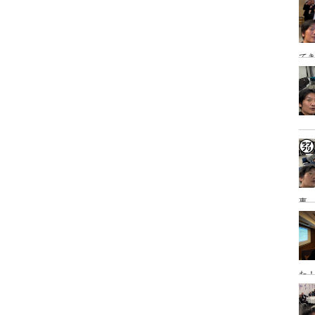
泊
てき
日
事→
研
た