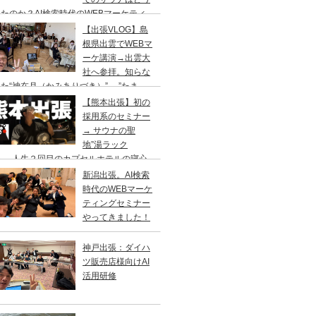
たのか？AI検索時代のWEBマーケティ
のセミナー&YouTube撮影の仕事旅
【出張VLOG】島
根県出雲でWEBマ
ーケ講演→出雲大
社へ参拝。知らな
た“神在月（かみありづき）”→ ”たま
”で出雲そば、ドーミーイン出雲でサウナ
【熊本出張】初の
採用系のセミナー
→ サウナの聖
地”湯ラック
”へ、人生２回目のカプセルホテルの寝心
はいかに？
新潟出張。AI検索
時代のWEBマーケ
ティングセミナー
やってきました！
神戸出張：ダイハ
ツ販売店様向けAI
活用研修