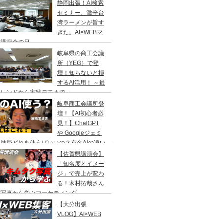
静岡出張！AI検索
セミナー、激辛台
湾ラーメンが旨す
ぎた。AI×WEBマ
ケ講演会の日
岐阜県の商工会議
所（YEG）で登
壇！知らないと損
するAI活用！ ～最
トレンドから実践デモまで～
岐阜商工会議所登
壇！【AI初心者必
見！】ChatGPT
や Googleジェミ
結局どれを使えばいいの？有名AIの違い
ユーザー数の比較
【佐賀県講演会】
「知名度とイメー
ジ」で売上が変わ
る！木村拓哉さん
の写真から学ぶマーケティング
【大分出張
VLOG】AI×WEB