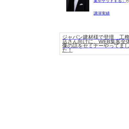
業をゲットする」
講演実績
ジャパン建材様で登壇 工
店さん向けに、WEB集客全
像の話をセミナーやってま
た！