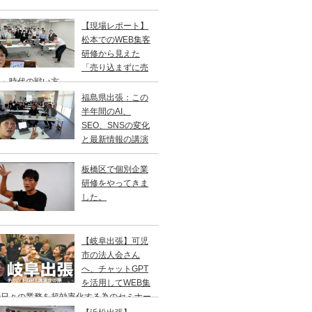
【現場レポート】
松本でのWEB集客
研修から見えた
「売り込まずに売
る」時代の戦い方
福島県出張：この
半年間のAI、
SEO、SNSの変化
と最新情報の講演
板橋区で個別企業
研修をやってきま
した。
【岐阜出張】可児
市の法人会さん
へ、チャットGPT
を活用してWEB集
や日々の業務を超効率化する為のセミナー
やってきました。2年ぶりの登壇です。一