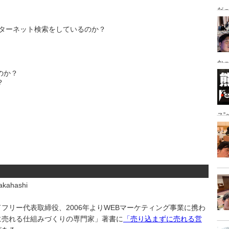
だっ
ング
ンターネット検索をしているのか？
かっ
、
のか？
き
？
ス
地
kahashi
フリー代表取締役、2006年よりWEBマーケティング事業に携わ
に売れる仕組みづくりの専門家」著書に
「売り込まずに売れる営