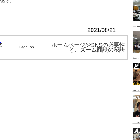
がある。
ー
2021/08/21
務
体
ホームページやSNSの必要性
PageTop
し
と、ズーム商談の秘訣
新
ニ｜
や
と