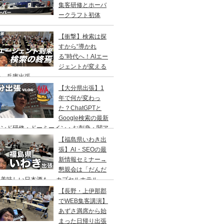
集客研修とホーバ
ークラフト初体
！
【衝撃】検索は探
すから“導かれ
る”時代へ！AIエー
ジェントが変える
来 兵庫出張
【大分県出張】1
年で何が変わっ
た？ChatGPTと
Google検索の最新
レンド研修・ドーミーイン・お刺身・関ア
・サウナ
【福島県いわき出
張】AI・SEOの最
新情報セミナー→
懇親会は「だんだ
」美味しい日本酒も→ カプセルホテル
リフレ」でサウナの一泊二日旅
【長野・上伊那郡
でWEB集客講演】
あずさ満席から始
まった日帰り出張