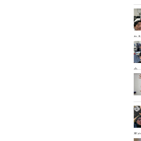
れ
会
客
を