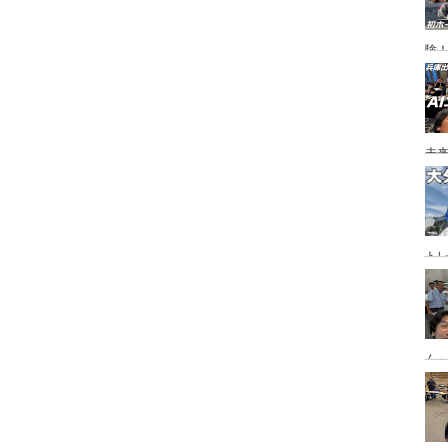
験
未
ト
ジ
ん
「