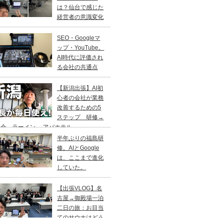
は？仙台で感じた
経営者の意識変化
SEO・Googleマ
ップ・YouTube。
AI時代に評価され
る会社の共通点
【新潟出張】AI初
心者の会社が業務
改善するための5
ステップ 研修→
会→ラーメン→ アパホテル
半年ぶりの福島研
修。AIとGoogle
は、ここまで進化
していた。
【出張VLOG】名
古屋→御殿場一泊
二日の旅：お目当
てのサウナはどう