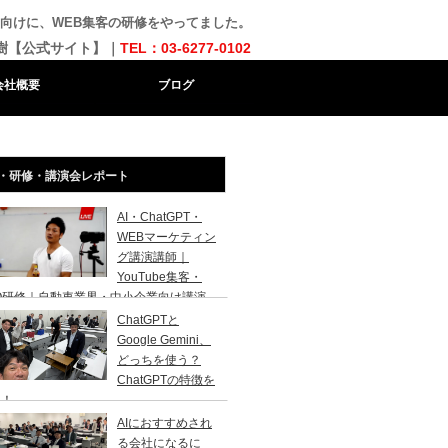
向けに、WEB集客の研修をやってました。
樹【公式サイト】｜
TEL：03-6277-0102
会社概要
ブログ
・研修・講演会レポート
AI・ChatGPT・
WEBマーケティン
グ講演講師｜
YouTube集客・
O研修｜自動車業界・中小企業向け講演
ChatGPTと
Google Gemini、
どっちを使う？
ChatGPTの特徴を
説！
AIにおすすめされ
る会社になるに