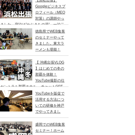
【浜松出張】
二日の旅。
Googleビジネスプ
ロフィール（MEO
対策）の講師やっ
ました。宿泊は”かじまちの湯”。一泊二
の旅
徳島県でWEB集客
のセミナーやって
きました。東大ラ
ーメンも堪能！
【 沖縄出張VLOG
】はじめての冬の
那覇を体験！
YouTube撮影の仕
セントラル那覇ホテル→ チャットGPT
修／高橋真樹
YouTubeを販促で
活用する方法につ
いての研修を神戸
でやってきまし
！
盛岡でのWEB集客
セミナー！ホーム