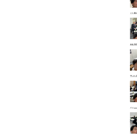
り
静
Tの
ツ