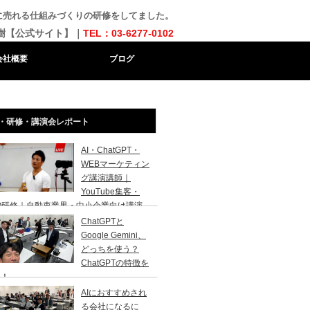
に売れる仕組みづくりの研修をしてました。
樹【公式サイト】｜
TEL：03-6277-0102
会社概要
ブログ
・研修・講演会レポート
AI・ChatGPT・
WEBマーケティン
グ講演講師｜
YouTube集客・
O研修｜自動車業界・中小企業向け講演
ChatGPTと
Google Gemini、
どっちを使う？
ChatGPTの特徴を
説！
AIにおすすめされ
る会社になるに