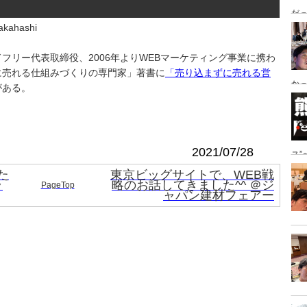
だっ
kahashi
ング
フリー代表取締役、2006年よりWEBマーケティング事業に携わ
に売れる仕組みづくりの専門家」著書に
「売り込まずに売れる営
かっ
がある。
き
2021/07/28
ス
地
た
東京ビッグサイトで、WEB戦
ラ
略のお話してきました^^ ＠ジ
PageTop
ャパン建材フェアー