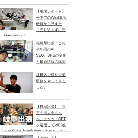
【現場レポート】
松本でのWEB集客
研修から見えた
「売り込まずに売
る」時代の戦い方
福島県出張：この
半年間のAI、
SEO、SNSの変化
と最新情報の講演
板橋区で個別企業
研修をやってきま
した。
【岐阜出張】可児
市の法人会さん
へ、チャットGPT
を活用してWEB集
や日々の業務を超効率化する為のセミナー
やってきました。2年ぶりの登壇です。一