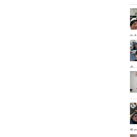
れ
会
客
を