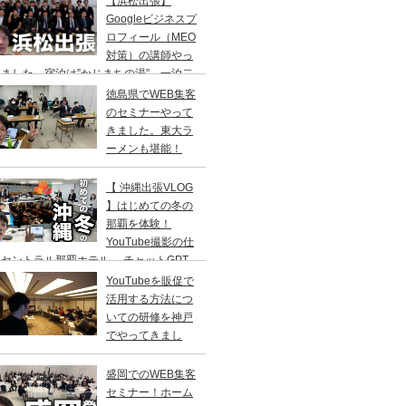
【浜松出張】
二日の旅。
Googleビジネスプ
ロフィール（MEO
対策）の講師やっ
ました。宿泊は”かじまちの湯”。一泊二
の旅
徳島県でWEB集客
のセミナーやって
きました。東大ラ
ーメンも堪能！
【 沖縄出張VLOG
】はじめての冬の
那覇を体験！
YouTube撮影の仕
セントラル那覇ホテル→ チャットGPT
修／高橋真樹
YouTubeを販促で
活用する方法につ
いての研修を神戸
でやってきまし
！
盛岡でのWEB集客
セミナー！ホーム