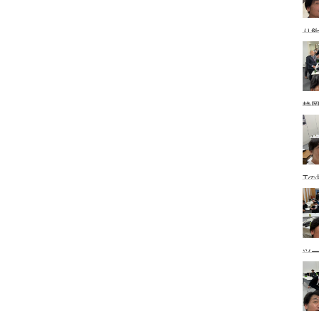
り
静
Tの
ツ