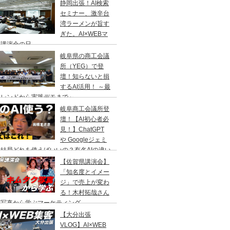
静岡出張！AI検索
セミナー、激辛台
湾ラーメンが旨す
ぎた。AI×WEBマ
ケ講演会の日
岐阜県の商工会議
所（YEG）で登
壇！知らないと損
するAI活用！ ～最
トレンドから実践デモまで～
岐阜商工会議所登
壇！【AI初心者必
見！】ChatGPT
や Googleジェミ
結局どれを使えばいいの？有名AIの違い
ユーザー数の比較
【佐賀県講演会】
「知名度とイメー
ジ」で売上が変わ
る！木村拓哉さん
の写真から学ぶマーケティング
【大分出張
VLOG】AI×WEB