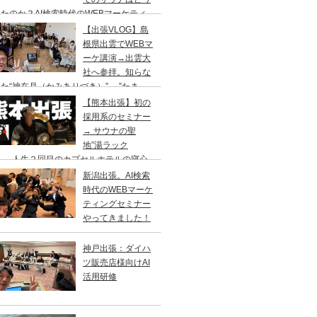
たのか？AI検索時代のWEBマーケティ
のセミナー&YouTube撮影の仕事旅
【出張VLOG】島
根県出雲でWEBマ
ーケ講演→出雲大
社へ参拝。知らな
た“神在月（かみありづき）”→ ”たま
”で出雲そば、ドーミーイン出雲でサウナ
【熊本出張】初の
採用系のセミナー
→ サウナの聖
地”湯ラック
”へ、人生２回目のカプセルホテルの寝心
はいかに？
新潟出張。AI検索
時代のWEBマーケ
ティングセミナー
やってきました！
神戸出張：ダイハ
ツ販売店様向けAI
活用研修