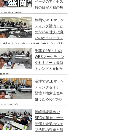
ページのアクセス
数の目安と初の独
飲み放題を体験
静岡でWEBマーケ
ティング講演！ど
のSNSを使えば良
いのか？ロータス
岡の皆さんとの出会いとサウナしきじ体験
千葉で4年ぶりの
WEBマーケティン
グセミナー：最新
トレンドとE-E-A-
重要性
沼津でWEBマーケ
ティングセミナー
登壇！検索上位を
狙うための5つの
ールをご紹介
長崎県諫早市で
SEO対策セミナー
開催！企業のウェ
ブ活用の課題と解