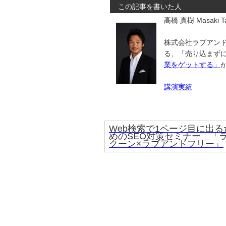
この記事を書いた人
高橋 真樹 Masaki Ta
株式会社ラブアンド
る、「売り込まず
業をゲットする」
講演実績
Web検索で1ページ目に出る
めのSEO対策セミナー 「
クーン×ラブアンドフリー」