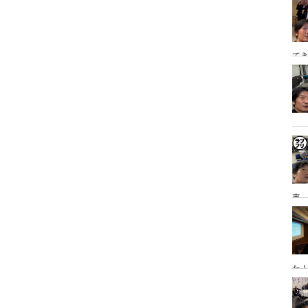
泊
てき
日
事→
研
た