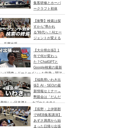
集客研修とホーバ
ークラフト初体
！
【衝撃】検索は探
すから“導かれ
る”時代へ！AIエー
ジェントが変える
来 兵庫出張
【大分県出張】1
年で何が変わっ
た？ChatGPTと
Google検索の最新
レンド研修・ドーミーイン・お刺身・関ア
・サウナ
【福島県いわき出
張】AI・SEOの最
新情報セミナー→
懇親会は「だんだ
」美味しい日本酒も→ カプセルホテル
リフレ」でサウナの一泊二日旅
【長野・上伊那郡
でWEB集客講演】
あずさ満席から始
まった日帰り出張