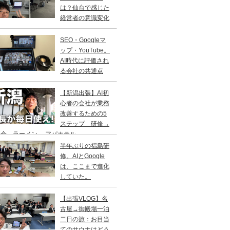
は？仙台で感じた
経営者の意識変化
SEO・Googleマ
ップ・YouTube。
AI時代に評価され
る会社の共通点
【新潟出張】AI初
心者の会社が業務
改善するための5
ステップ 研修→
会→ラーメン→ アパホテル
半年ぶりの福島研
修。AIとGoogle
は、ここまで進化
していた。
【出張VLOG】名
古屋→御殿場一泊
二日の旅：お目当
てのサウナはどう