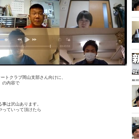
オートクラブ岡山支部さん向けに、
懇親
」の内容で
。
る事は沢山あります。
やっていって頂けたら