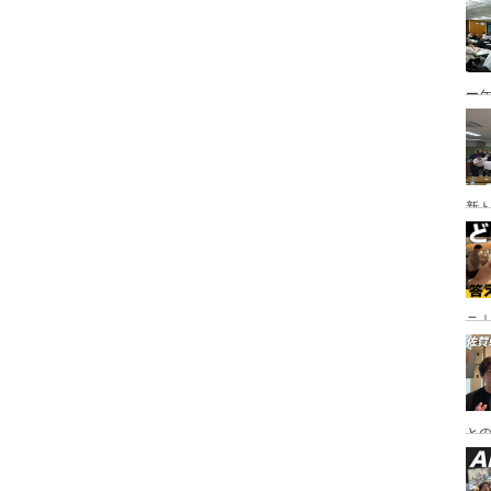
ー
新
ニ｜
や
と