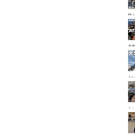
験
未
ト
ジ
ん
「