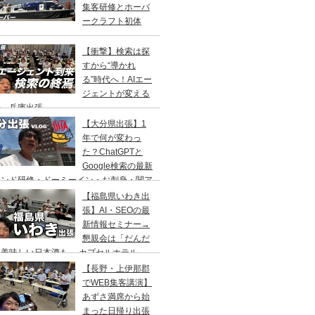
集客研修とホーバ
ークラフト初体
！
【衝撃】検索は探
すから“導かれ
る”時代へ！AIエー
ジェントが変える
来 兵庫出張
【大分県出張】1
年で何が変わっ
た？ChatGPTと
Google検索の最新
レンド研修・ドーミーイン・お刺身・関ア
・サウナ
【福島県いわき出
張】AI・SEOの最
新情報セミナー→
懇親会は「だんだ
」美味しい日本酒も→ カプセルホテル
リフレ」でサウナの一泊二日旅
【長野・上伊那郡
でWEB集客講演】
あずさ満席から始
まった日帰り出張