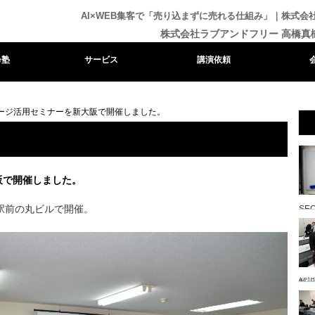
AI×WEB集客で「売り込まずに売れる仕組み」｜株式
株式会社ラブアンドフリー 高橋真
e塾
サービス
講演依頼
ージ活用セミナーを新大阪で開催しました。
阪で開催しました。
駅前の丸ビルで開催。
SE
解