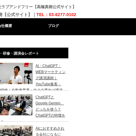
会社ラブアンドフリー【高橋真樹公式サイト】
樹【公式サイト】｜
TEL：03-6277-0102
会社概要
ブログ
・研修・講演会レポート
AI・ChatGPT・
WEBマーケティン
グ講演講師｜
YouTube集客・
O研修｜自動車業界・中小企業向け講演
ChatGPTと
Google Gemini、
どっちを使う？
ChatGPTの特徴を
説！
AIにおすすめされ
る会社になるに