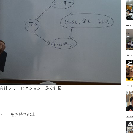
ー
新
ニ｜
会社フリーセクション 足立社長
や
い！」をお持ちの上
と