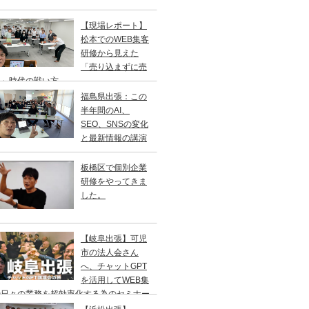
【現場レポート】
松本でのWEB集客
研修から見えた
「売り込まずに売
る」時代の戦い方
福島県出張：この
半年間のAI、
SEO、SNSの変化
と最新情報の講演
板橋区で個別企業
研修をやってきま
した。
【岐阜出張】可児
市の法人会さん
へ、チャットGPT
を活用してWEB集
や日々の業務を超効率化する為のセミナー
やってきました。2年ぶりの登壇です。一