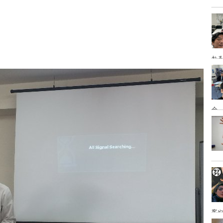
れ
会
客
を