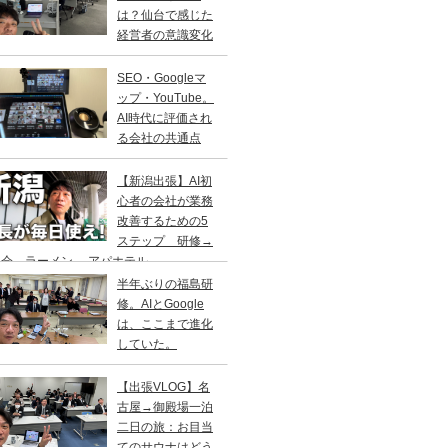
は？仙台で感じた
経営者の意識変化
SEO・Googleマ
ップ・YouTube。
AI時代に評価され
る会社の共通点
【新潟出張】AI初
心者の会社が業務
改善するための5
ステップ 研修→
会→ラーメン→ アパホテル
半年ぶりの福島研
修。AIとGoogle
は、ここまで進化
していた。
【出張VLOG】名
古屋→御殿場一泊
二日の旅：お目当
てのサウナはどう