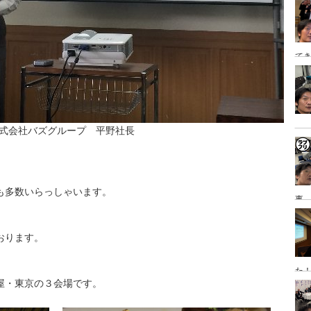
泊
てき
日
式会社バズグループ 平野社長
も多数いらっしゃいます。
事→
研
おります。
た
屋・東京の３会場です。