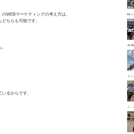
」のWEBマーケティングの考え方は、
験
もどちらも可能です。
未
も。
ト
ジ
ているからです。
ん
「