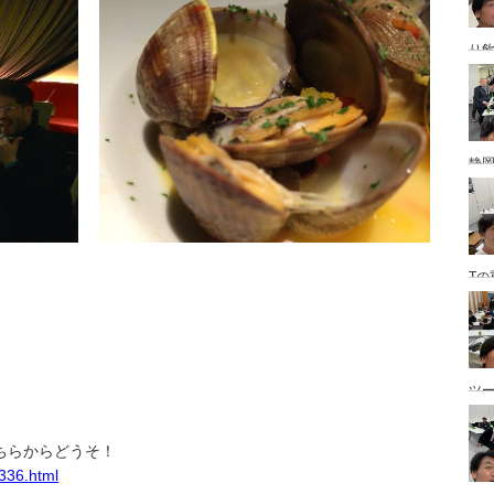
り
静
Tの
。
ツ
ちらからどうそ！
e336.html