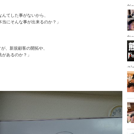
だっ
ング
なんてした事がないから、
本当にそんな事が出来るのか？」
かっ
き
すが、新規顧客の開拓や、
法があるのか？」
ス
地