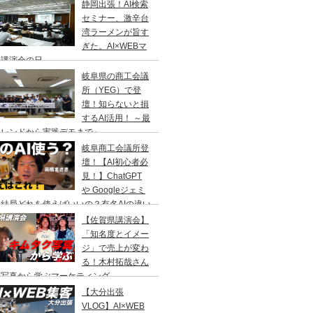
静岡出張！AI検索
セミナー、激辛台
湾ラーメンが旨す
ぎた。AI×WEBマ
ケ講演会の日
岐阜県の商工会議
所（YEG）で登
壇！知らないと損
するAI活用！ ～最
トレンドから実践デモまで～
岐阜商工会議所登
壇！【AI初心者必
見！】ChatGPT
や Googleジェミ
結局どれを使えばいいの？有名AIの違い
ユーザー数の比較
【佐賀県講演会】
「知名度とイメー
ジ」で売上が変わ
る！木村拓哉さん
の写真から学ぶマーケティング
【大分出張
VLOG】AI×WEB