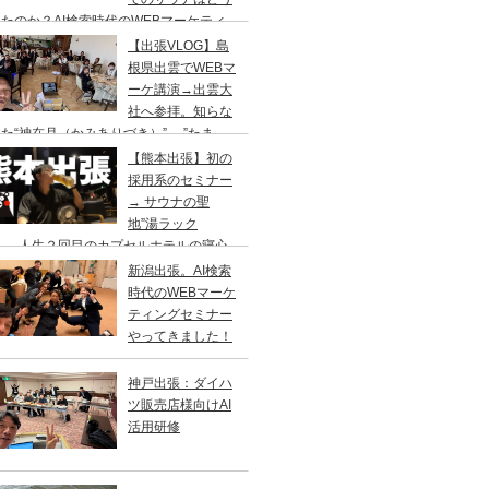
たのか？AI検索時代のWEBマーケティ
のセミナー&YouTube撮影の仕事旅
【出張VLOG】島
根県出雲でWEBマ
ーケ講演→出雲大
社へ参拝。知らな
た“神在月（かみありづき）”→ ”たま
”で出雲そば、ドーミーイン出雲でサウナ
【熊本出張】初の
採用系のセミナー
→ サウナの聖
地”湯ラック
”へ、人生２回目のカプセルホテルの寝心
はいかに？
新潟出張。AI検索
時代のWEBマーケ
ティングセミナー
やってきました！
神戸出張：ダイハ
ツ販売店様向けAI
活用研修