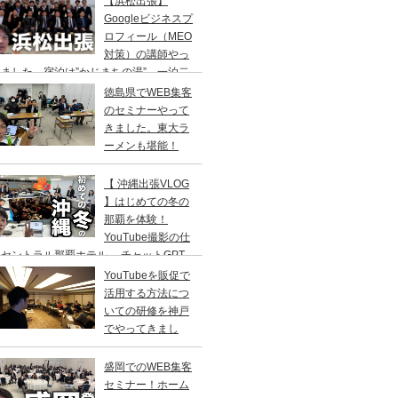
【浜松出張】
二日の旅。
Googleビジネスプ
ロフィール（MEO
対策）の講師やっ
ました。宿泊は”かじまちの湯”。一泊二
の旅
徳島県でWEB集客
のセミナーやって
きました。東大ラ
ーメンも堪能！
【 沖縄出張VLOG
】はじめての冬の
那覇を体験！
YouTube撮影の仕
セントラル那覇ホテル→ チャットGPT
修／高橋真樹
YouTubeを販促で
活用する方法につ
いての研修を神戸
でやってきまし
！
盛岡でのWEB集客
セミナー！ホーム