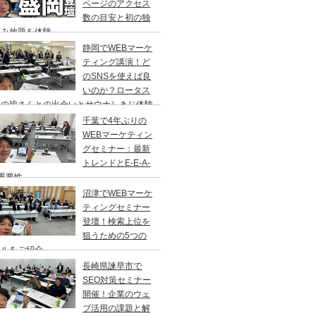
ページのアクセス
数の目安と初の独
飲み放題を体験
静岡でWEBマーケ
ティング講演！ど
のSNSを使えば良
いのか？ロータス
岡の皆さんとの出会いとサウナしきじ体験
千葉で4年ぶりの
WEBマーケティン
グセミナー：最新
トレンドとE-E-A-
重要性
沼津でWEBマーケ
ティングセミナー
登壇！検索上位を
狙うための5つの
ールをご紹介
長崎県諫早市で
SEO対策セミナー
開催！企業のウェ
ブ活用の課題と解