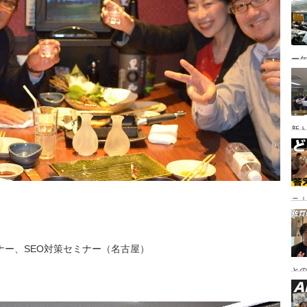
ー
新
ニ｜
や
ナー、SEO対策セミナー（名古屋）
と