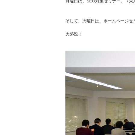
月曜日は、SEO対策セミナー。（東
そして、火曜日は、ホームページセ
大盛況！