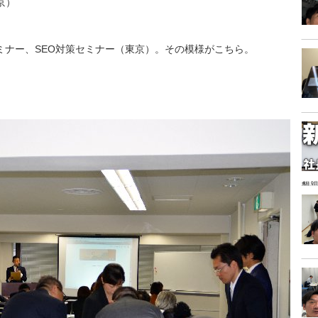
京）
ミナー、SEO対策セミナー（東京）。その模様がこちら。
懇親