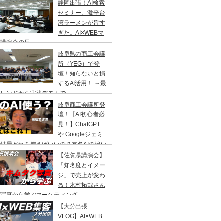
静岡出張！AI検索
セミナー、激辛台
湾ラーメンが旨す
ぎた。AI×WEBマ
ケ講演会の日
岐阜県の商工会議
所（YEG）で登
壇！知らないと損
するAI活用！ ～最
トレンドから実践デモまで～
岐阜商工会議所登
壇！【AI初心者必
見！】ChatGPT
や Googleジェミ
結局どれを使えばいいの？有名AIの違い
ユーザー数の比較
【佐賀県講演会】
「知名度とイメー
ジ」で売上が変わ
る！木村拓哉さん
の写真から学ぶマーケティング
【大分出張
VLOG】AI×WEB