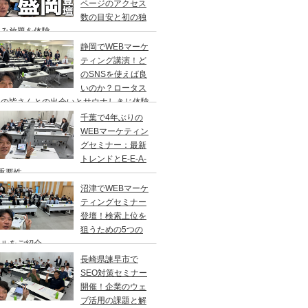
ページのアクセス
数の目安と初の独
飲み放題を体験
静岡でWEBマーケ
ティング講演！ど
のSNSを使えば良
いのか？ロータス
岡の皆さんとの出会いとサウナしきじ体験
千葉で4年ぶりの
WEBマーケティン
グセミナー：最新
トレンドとE-E-A-
重要性
沼津でWEBマーケ
ティングセミナー
登壇！検索上位を
狙うための5つの
ールをご紹介
長崎県諫早市で
SEO対策セミナー
開催！企業のウェ
ブ活用の課題と解