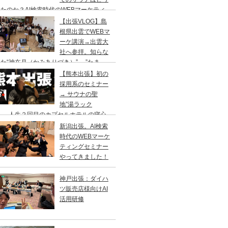
たのか？AI検索時代のWEBマーケティ
のセミナー&YouTube撮影の仕事旅
【出張VLOG】島
根県出雲でWEBマ
ーケ講演→出雲大
社へ参拝。知らな
た“神在月（かみありづき）”→ ”たま
”で出雲そば、ドーミーイン出雲でサウナ
【熊本出張】初の
採用系のセミナー
→ サウナの聖
地”湯ラック
”へ、人生２回目のカプセルホテルの寝心
はいかに？
新潟出張。AI検索
時代のWEBマーケ
ティングセミナー
やってきました！
神戸出張：ダイハ
ツ販売店様向けAI
活用研修