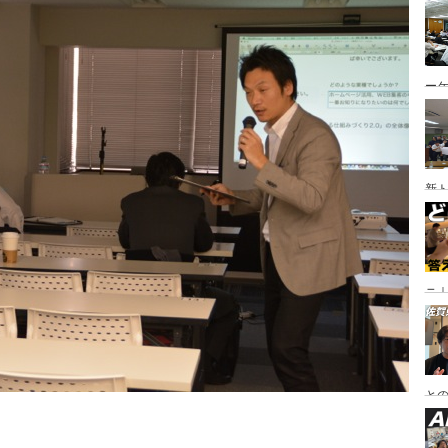
ー
新
ニ｜
や
と