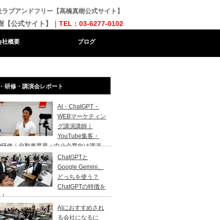
会社ラブアンドフリー【高橋真樹公式サイト】
樹【公式サイト】｜
TEL：03-6277-0102
会社概要
ブログ
・研修・講演会レポート
AI・ChatGPT・
WEBマーケティン
グ講演講師｜
YouTube集客・
O研修｜自動車業界・中小企業向け講演
ChatGPTと
Google Gemini、
どっちを使う？
ChatGPTの特徴を
説！
AIにおすすめされ
る会社になるに