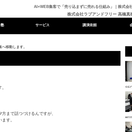
AI×WEB集客で「売り込まずに売れる仕組み」｜株式
株式会社ラブアンドフリー 高橋真
e塾
サービス
講演依頼
阪へ移動します。
す。
SE
夕方まで話つづけるんですが、
解
います。