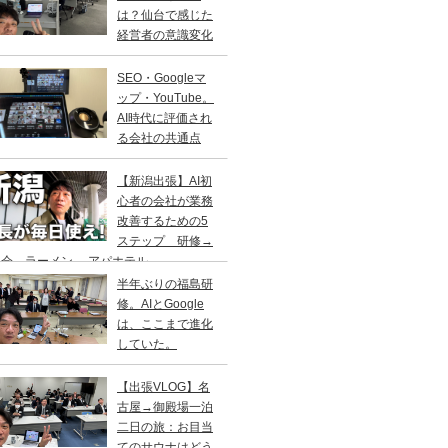
は？仙台で感じた
経営者の意識変化
SEO・Googleマ
ップ・YouTube。
AI時代に評価され
る会社の共通点
【新潟出張】AI初
心者の会社が業務
改善するための5
ステップ 研修→
会→ラーメン→ アパホテル
半年ぶりの福島研
修。AIとGoogle
は、ここまで進化
していた。
【出張VLOG】名
古屋→御殿場一泊
二日の旅：お目当
てのサウナはどう