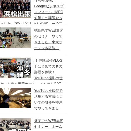
【浜松出張】
二日の旅。
Googleビジネスプ
ロフィール（MEO
対策）の講師やっ
ました。宿泊は”かじまちの湯”。一泊二
の旅
徳島県でWEB集客
のセミナーやって
きました。東大ラ
ーメンも堪能！
【 沖縄出張VLOG
】はじめての冬の
那覇を体験！
YouTube撮影の仕
セントラル那覇ホテル→ チャットGPT
修／高橋真樹
YouTubeを販促で
活用する方法につ
いての研修を神戸
でやってきまし
！
盛岡でのWEB集客
セミナー！ホーム