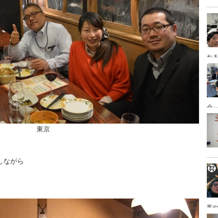
れ
会
東京
しながら
客
を