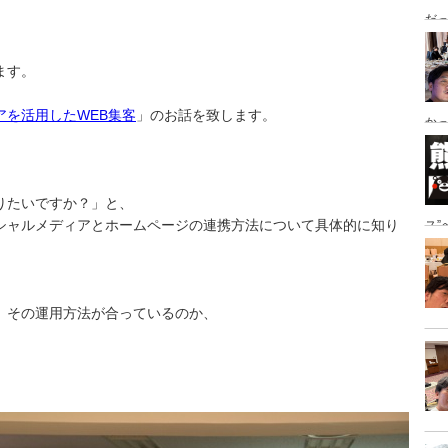
だっ
ング
ます。
アを活用したWEB集客
」のお話を致します。
かっ
き
りたいですか？」と、
シャルメディアとホームページの連携方法について具体的に知り
ス
地
、その運用方法が合っているのか、