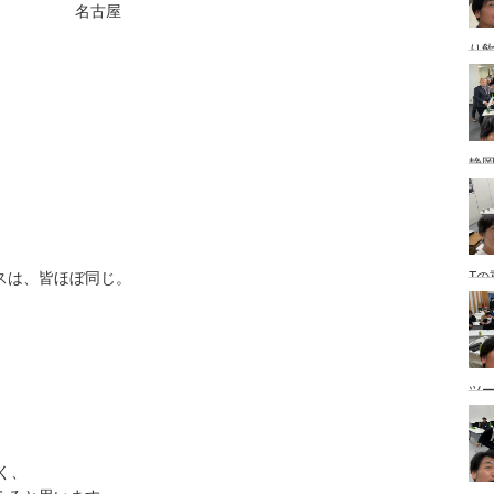
名古屋
り
静
スは、皆ほぼ同じ。
Tの
、
。
ツ
く、