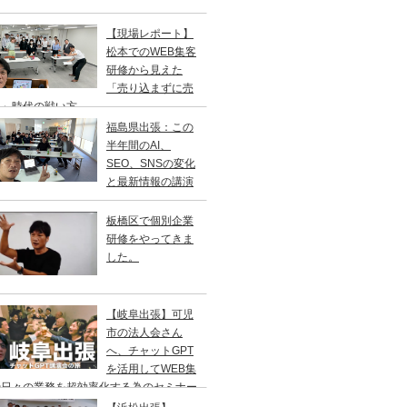
【現場レポート】
松本でのWEB集客
研修から見えた
「売り込まずに売
る」時代の戦い方
福島県出張：この
半年間のAI、
SEO、SNSの変化
と最新情報の講演
板橋区で個別企業
研修をやってきま
した。
【岐阜出張】可児
市の法人会さん
へ、チャットGPT
を活用してWEB集
や日々の業務を超効率化する為のセミナー
やってきました。2年ぶりの登壇です。一