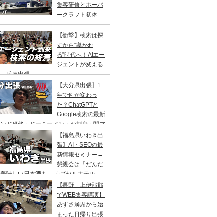
集客研修とホーバ
ークラフト初体
！
【衝撃】検索は探
すから“導かれ
る”時代へ！AIエー
ジェントが変える
来 兵庫出張
【大分県出張】1
年で何が変わっ
た？ChatGPTと
Google検索の最新
レンド研修・ドーミーイン・お刺身・関ア
・サウナ
【福島県いわき出
張】AI・SEOの最
新情報セミナー→
懇親会は「だんだ
」美味しい日本酒も→ カプセルホテル
リフレ」でサウナの一泊二日旅
【長野・上伊那郡
でWEB集客講演】
あずさ満席から始
まった日帰り出張