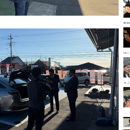
乾
ゆ
岡
ラ