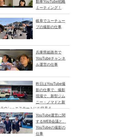
動車YouTube戦略
ミーティング！
岐阜でユーチュー
ブの撮影の仕事
兵庫県姫路市で
YouTubeチャンネ
ル運営の仕事
昨日はYouTube撮
影の仕事で、撮影
現場で、新型ジム
ニー・ノマドと新
クラウン・エステートにお目見え。
YouTube運営に関
するWEB会議と、
YouTubeの撮影の
仕事