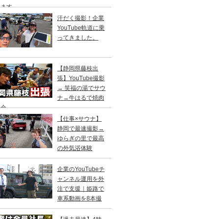
します
汗だく撮影！企業
YouTube軌道に乗
ってきました。
【静岡県藤枝出
張】YouTube撮影
→ 笑福の湯でサウ
ナ→牛はるで焼肉
親会
【仕事×サウナ】
静岡で最速撮影→
ゆらぎの里で最高
の外気浴体験
企業のYouTubeチ
ャンネル運用を外
注で支援｜姫路で
車系動画を8本撮
！