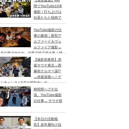
【過去最速】4時
間でYouTube10本
撮影！打ち上げは
社長たちと焼肉で
杯
YouTube撮影の仕
事の裏側｜新型ア
ルファード＆ヴェ
ルファイア撮影→
らぎの里でサウナ→次葉で絶品焼き鳥！静
出張
【撮影前夜祭】赤
坂サウナ東京→西
麻布テルマー湯!?
→赤坂湯屋へ！デ
くんチャンネル5月の撮影会レポ
静岡県へプチ出
張。YouTube撮影
の仕事→ サウナ煌
【本日の活動報
告】若年層向け自