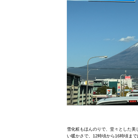
雪化粧もほんのりで、堂々とした美し
い暖かさで、12時頃から16時頃ま