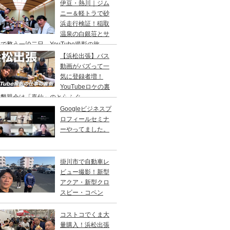
り
伊豆・熱川｜ジム
ニー＆軽トラで砂
浜走行検証！稲取
温泉の白銀荘とサ
で整う一泊二日、YouTube撮影の旅
【浜松出張】バス
動画がバズって一
気に登録者増！
YouTubeロケの裏
、懇親会は「喜仙」のとらふぐ
Googleビジネスプ
ロフィールセミナ
ーやってました。
掛川市で自動車レ
ビュー撮影！新型
アクア・新型クロ
スビー・コペン
コストコでくま大
量購入！浜松出張