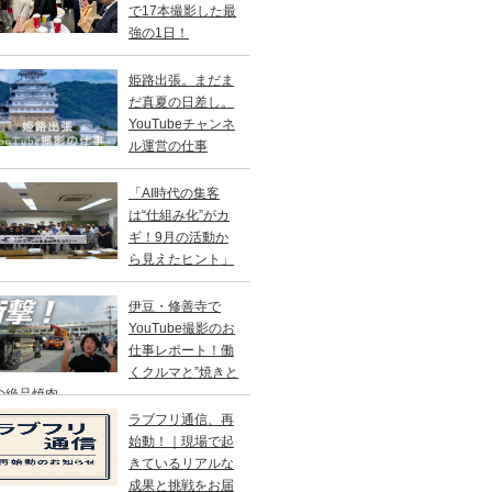
で17本撮影した最
強の1日！
姫路出張。まだま
だ真夏の日差し。
YouTubeチャンネ
ル運営の仕事
「AI時代の集客
は“仕組み化”がカ
ギ！9月の活動か
ら見えたヒント」
伊豆・修善寺で
YouTube撮影のお
仕事レポート！働
くクルマと”焼きと
の絶品焼肉
ラブフリ通信、再
始動！｜現場で起
きているリアルな
成果と挑戦をお届