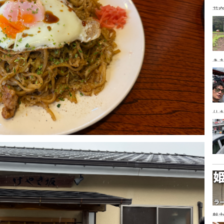
花空
き
り
魅力