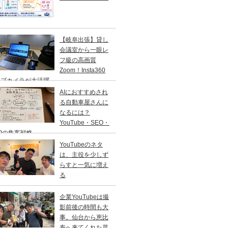
【岐阜出張】貸し
会議室から一眼レ
フ級の高画質
Zoom！Insta360
ェブカメラが大活躍
AIにおすすめされ
る自動車屋さんに
なるには？
YouTube・SEO・
Oの集客戦略
YouTubeのネタ
は、主役を少しず
らすと一気に増え
る
企業YouTubeは撮
影前後の時間も大
事。仙台から恵比
寿へ来てくれた菜