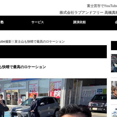
富士宮市でYouT
株式会社ラブアンドフリー 高橋真
e塾
サービス
講演依頼
Tube撮影！富士山も快晴で最高のロケーション
山も快晴で最高のロケーション