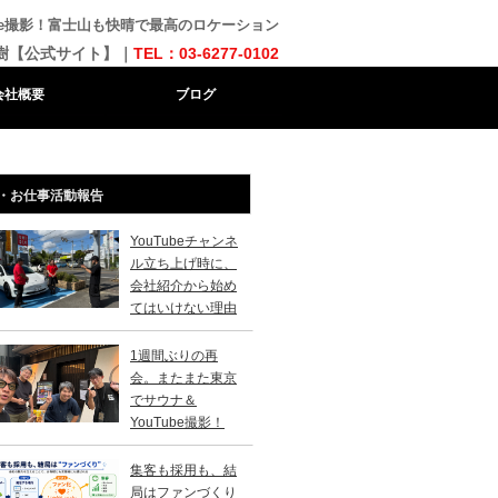
ube撮影！富士山も快晴で最高のロケーション
樹【公式サイト】｜
TEL：03-6277-0102
会社概要
ブログ
・お仕事活動報告
YouTubeチャンネ
ル立ち上げ時に、
会社紹介から始め
てはいけない理由
1週間ぶりの再
会。またまた東京
でサウナ＆
YouTube撮影！
集客も採用も、結
局はファンづくり