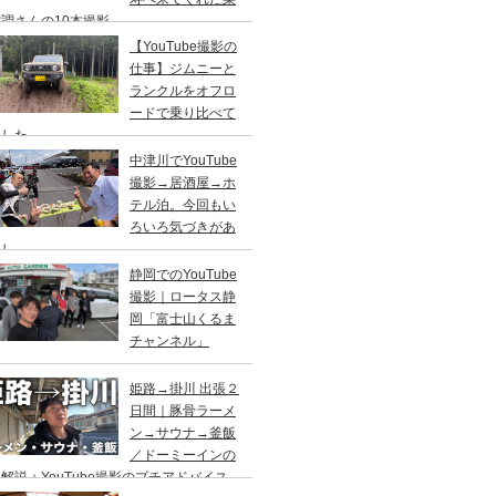
調さんの10本撮影
【YouTube撮影の
仕事】ジムニーと
ランクルをオフロ
ードで乗り比べて
ました
中津川でYouTube
撮影→居酒屋→ホ
テル泊。今回もい
ろいろ気づきがあ
まし
静岡でのYouTube
撮影｜ロータス静
岡「富士山くるま
チャンネル」
姫路→掛川 出張２
日間｜豚骨ラーメ
ン→サウナ→釜飯
／ドーミーインの
解説＋YouTube撮影のプチアドバイス