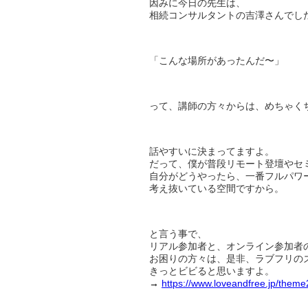
因みに今日の先生は、
相続コンサルタントの吉澤さんでし
「こんな場所があったんだ〜」
って、講師の方々からは、めちゃく
話やすいに決まってますよ。
だって、僕が普段リモート登壇やセ
自分がどうやったら、一番フルパワ
考え抜いている空間ですから。
と言う事で、
リアル参加者と、オンライン参加者の
お困りの方々は、是非、ラブフリの
きっとビビると思いますよ。
→
https://www.loveandfree.jp/them