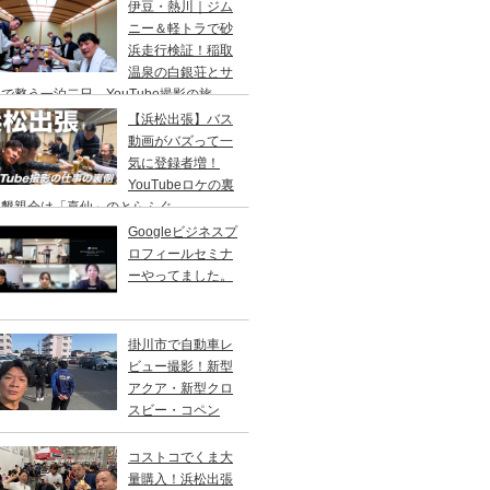
り
伊豆・熱川｜ジム
ニー＆軽トラで砂
浜走行検証！稲取
温泉の白銀荘とサ
で整う一泊二日、YouTube撮影の旅
【浜松出張】バス
動画がバズって一
気に登録者増！
YouTubeロケの裏
、懇親会は「喜仙」のとらふぐ
Googleビジネスプ
ロフィールセミナ
ーやってました。
掛川市で自動車レ
ビュー撮影！新型
アクア・新型クロ
スビー・コペン
コストコでくま大
量購入！浜松出張