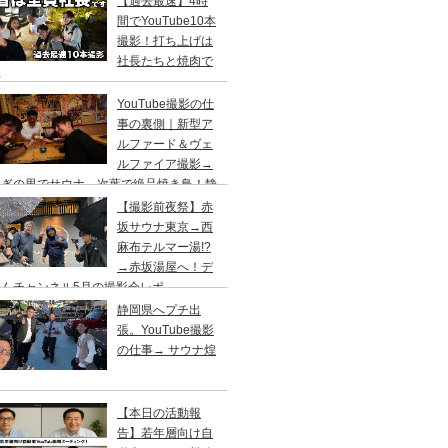
【過去最速】4時
間でYouTube10本
撮影！打ち上げは
社長たちと焼肉で
杯
YouTube撮影の仕
事の裏側｜新型ア
ルファード＆ヴェ
ルファイア撮影→
らぎの里でサウナ→次葉で絶品焼き鳥！静
出張
【撮影前夜祭】赤
坂サウナ東京→西
麻布テルマー湯!?
→赤坂湯屋へ！デ
くんチャンネル5月の撮影会レポ
静岡県へプチ出
張。YouTube撮影
の仕事→ サウナ煌
【本日の活動報
告】若年層向け自