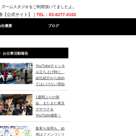
 ズームスタジオをご利用頂いてましたよ。
樹【公式サイト】｜
TEL：03-6277-0102
会社概要
ブログ
・お仕事活動報告
YouTubeチャンネ
ル立ち上げ時に、
会社紹介から始め
てはいけない理由
1週間ぶりの再
会。またまた東京
でサウナ＆
YouTube撮影！
集客も採用も、結
局はファンづくり