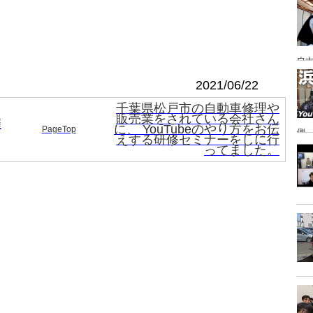
あ
ウナ
2021/06/22
千葉県松戸市の自動車修理や
販売業をされている会社さん
催
に、 YouTubeのやり方をお伝
PageTop
側
えする研修セミナーをしに行
ってました。