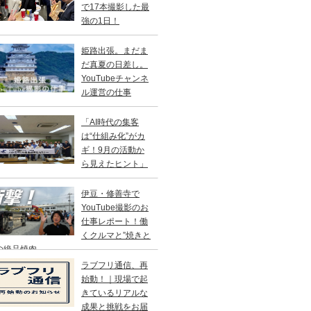
で17本撮影した最
強の1日！
姫路出張。まだま
だ真夏の日差し。
YouTubeチャンネ
ル運営の仕事
「AI時代の集客
は“仕組み化”がカ
ギ！9月の活動か
ら見えたヒント」
伊豆・修善寺で
YouTube撮影のお
仕事レポート！働
くクルマと”焼きと
の絶品焼肉
ラブフリ通信、再
始動！｜現場で起
きているリアルな
成果と挑戦をお届