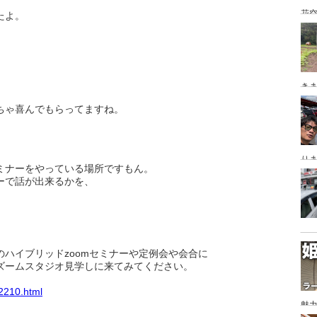
花空
たよ。
き
ちゃ喜んでもらってますね。
り
ミナーをやっている場所ですもん。
ーで話が出来るかを、
ハイブリッドzoomセミナーや定例会や会合に
ズームスタジオ見学しに来てみてください。
e2210.html
魅力