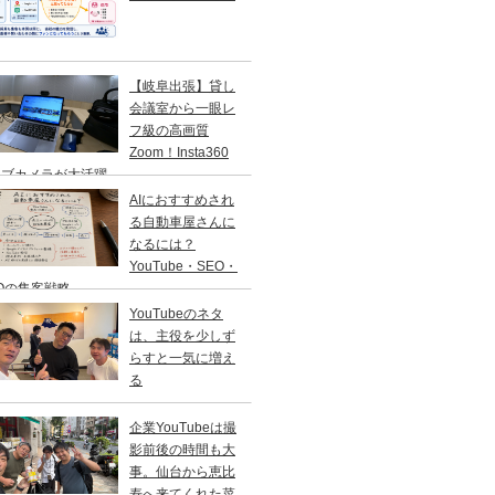
【岐阜出張】貸し
会議室から一眼レ
フ級の高画質
Zoom！Insta360
ェブカメラが大活躍
AIにおすすめされ
る自動車屋さんに
なるには？
YouTube・SEO・
Oの集客戦略
YouTubeのネタ
は、主役を少しず
らすと一気に増え
る
企業YouTubeは撮
影前後の時間も大
事。仙台から恵比
寿へ来てくれた菜