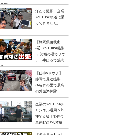
します
汗だく撮影！企業
YouTube軌道に乗
ってきました。
【静岡県藤枝出
張】YouTube撮影
→ 笑福の湯でサウ
ナ→牛はるで焼肉
親会
【仕事×サウナ】
静岡で最速撮影→
ゆらぎの里で最高
の外気浴体験
企業のYouTubeチ
ャンネル運用を外
注で支援｜姫路で
車系動画を8本撮
！