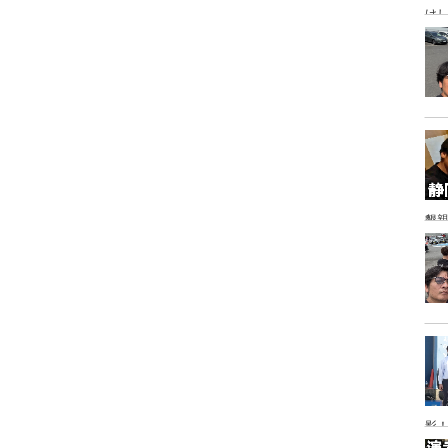
け
懇
影