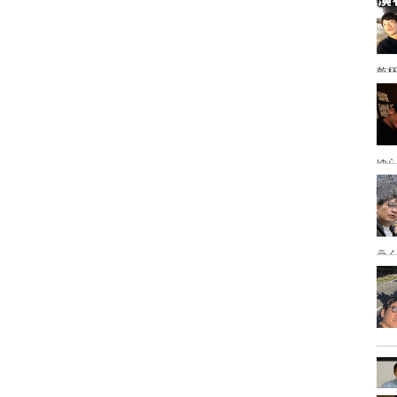
乾
ゆ
岡
ラ