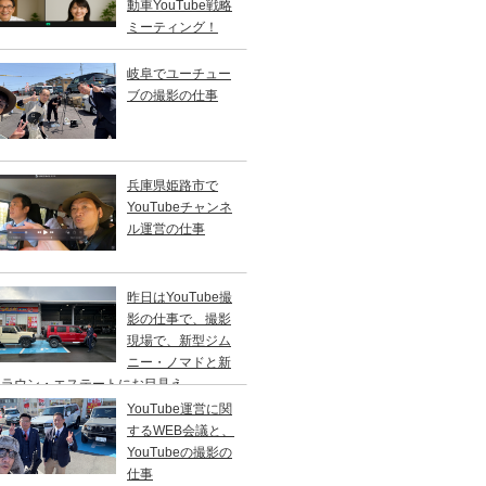
動車YouTube戦略
ミーティング！
岐阜でユーチュー
ブの撮影の仕事
兵庫県姫路市で
YouTubeチャンネ
ル運営の仕事
昨日はYouTube撮
影の仕事で、撮影
現場で、新型ジム
ニー・ノマドと新
クラウン・エステートにお目見え。
YouTube運営に関
するWEB会議と、
YouTubeの撮影の
仕事