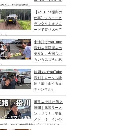
調さんの10本撮影
【YouTube撮影の
仕事】ジムニーと
ランクルをオフロ
ードで乗り比べて
ました
中津川でYouTube
撮影→居酒屋→ホ
テル泊。今回もい
ろいろ気づきがあ
まし
静岡でのYouTube
撮影｜ロータス静
岡「富士山くるま
チャンネル」
姫路→掛川 出張２
日間｜豚骨ラーメ
ン→サウナ→釜飯
／ドーミーインの
解説＋YouTube撮影のプチアドバイス