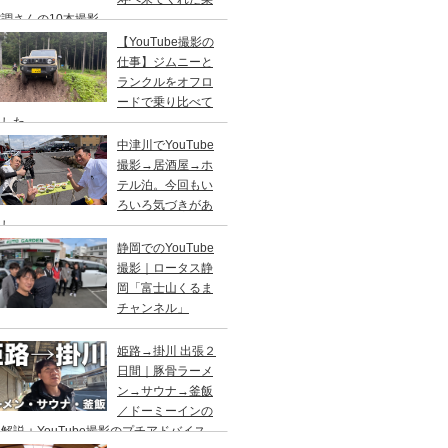
調さんの10本撮影
【YouTube撮影の
仕事】ジムニーと
ランクルをオフロ
ードで乗り比べて
ました
中津川でYouTube
撮影→居酒屋→ホ
テル泊。今回もい
ろいろ気づきがあ
まし
静岡でのYouTube
撮影｜ロータス静
岡「富士山くるま
チャンネル」
姫路→掛川 出張２
日間｜豚骨ラーメ
ン→サウナ→釜飯
／ドーミーインの
解説＋YouTube撮影のプチアドバイス