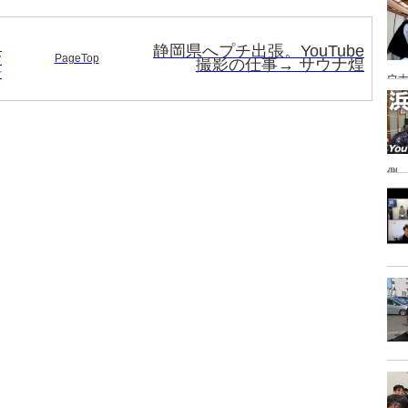
あ
フ
静岡県へプチ出張。YouTube
サ
PageTop
撮影の仕事→ サウナ煌
静
ウナ
側