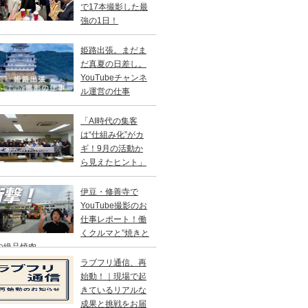
で17本撮影した最
強の1日！
姫路出張。まだま
だ真夏の日差し。
YouTubeチャンネ
ル運営の仕事
「AI時代の集客
は“仕組み化”がカ
ギ！9月の活動か
ら見えたヒント」
伊豆・修善寺で
YouTube撮影のお
仕事レポート！働
くクルマと”焼きと
の絶品焼肉
ラブフリ通信、再
始動！｜現場で起
きているリアルな
成果と挑戦をお届