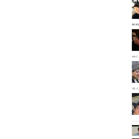
乾
ゆ
岡
ラ