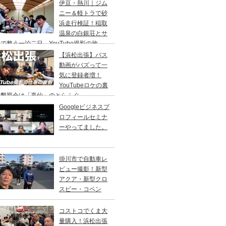
り
伊豆・熱川｜ジム
ニー＆軽トラで砂
浜走行検証！稲取
温泉の白銀荘とサ
で整う一泊二日、YouTube撮影の旅
【浜松出張】バス
動画がバズって一
気に登録者増！
YouTubeロケの裏
、懇親会は「喜仙」のとらふぐ
Googleビジネスプ
ロフィールセミナ
ーやってました。
掛川市で自動車レ
ビュー撮影！新型
アクア・新型クロ
スビー・コペン
コストコでくま大
量購入！浜松出張