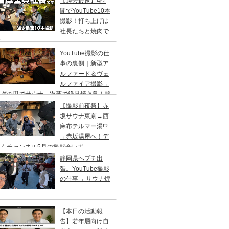
【過去最速】4時
間でYouTube10本
撮影！打ち上げは
社長たちと焼肉で
杯
YouTube撮影の仕
事の裏側｜新型ア
ルファード＆ヴェ
ルファイア撮影→
らぎの里でサウナ→次葉で絶品焼き鳥！静
出張
【撮影前夜祭】赤
坂サウナ東京→西
麻布テルマー湯!?
→赤坂湯屋へ！デ
くんチャンネル5月の撮影会レポ
静岡県へプチ出
張。YouTube撮影
の仕事→ サウナ煌
【本日の活動報
告】若年層向け自