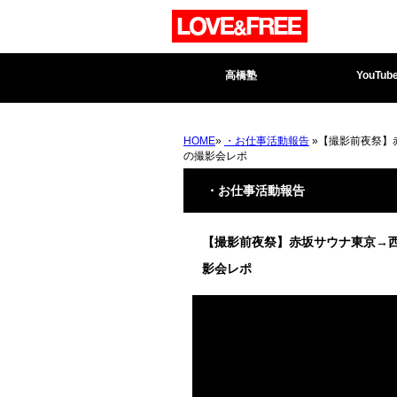
高橋塾
YouTub
HOME
»
・お仕事活動報告
»【撮影前夜祭】
の撮影会レポ
・お仕事活動報告
【撮影前夜祭】赤坂サウナ東京→西
影会レポ