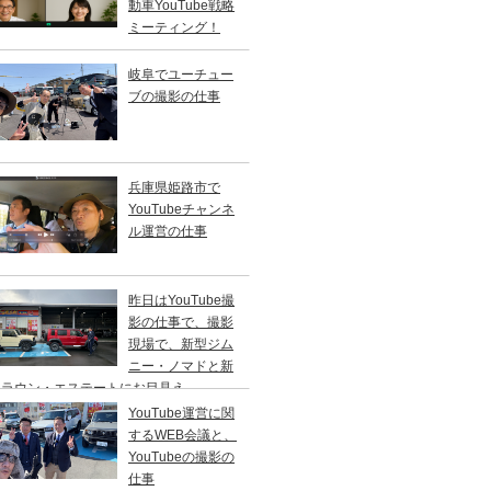
動車YouTube戦略
ミーティング！
岐阜でユーチュー
ブの撮影の仕事
兵庫県姫路市で
YouTubeチャンネ
ル運営の仕事
昨日はYouTube撮
影の仕事で、撮影
現場で、新型ジム
ニー・ノマドと新
クラウン・エステートにお目見え。
YouTube運営に関
するWEB会議と、
YouTubeの撮影の
仕事