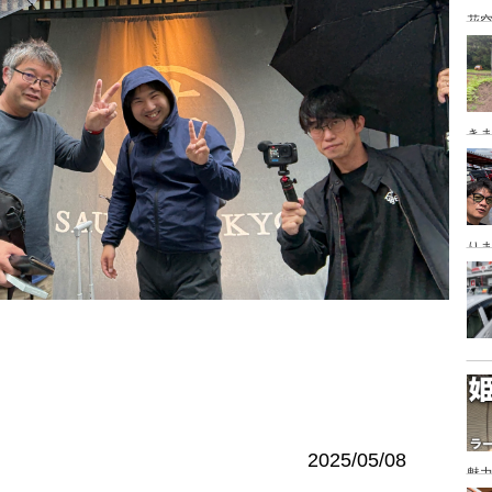
花空
き
り
2025/05/08
魅力