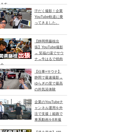
します
汗だく撮影！企業
YouTube軌道に乗
ってきました。
【静岡県藤枝出
張】YouTube撮影
→ 笑福の湯でサウ
ナ→牛はるで焼肉
親会
【仕事×サウナ】
静岡で最速撮影→
ゆらぎの里で最高
の外気浴体験
企業のYouTubeチ
ャンネル運用を外
注で支援｜姫路で
車系動画を8本撮
！