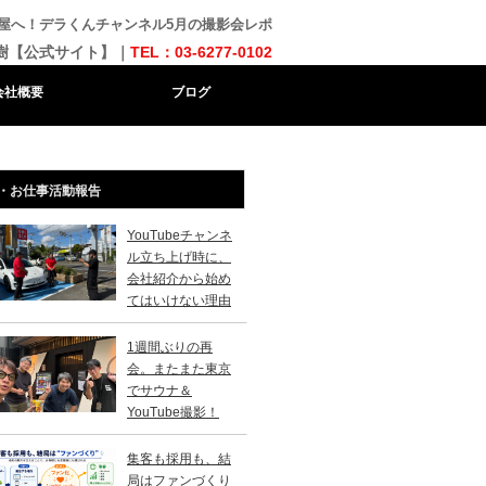
屋へ！デラくんチャンネル5月の撮影会レポ
樹【公式サイト】｜
TEL：03-6277-0102
会社概要
ブログ
・お仕事活動報告
YouTubeチャンネ
ル立ち上げ時に、
会社紹介から始め
てはいけない理由
1週間ぶりの再
会。またまた東京
でサウナ＆
YouTube撮影！
集客も採用も、結
局はファンづくり