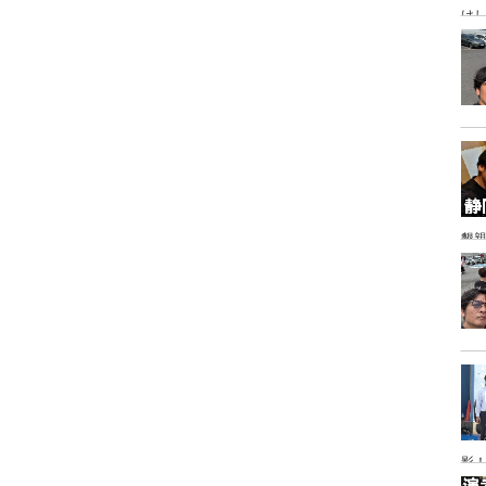
け
懇
影