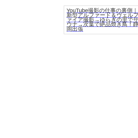
YouTube撮影の仕事の裏側｜
新型アルファード＆ヴェル
ァイア撮影→ゆらぎの里で
ウナ→次葉で絶品焼き鳥！
岡出張