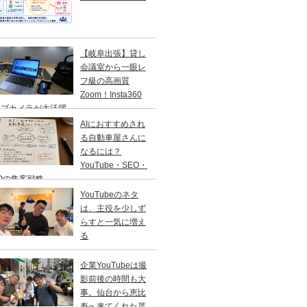
【岐阜出張】貸し
会議室から一眼レ
フ級の高画質
Zoom！Insta360
ェブカメラが大活躍
AIにおすすめされ
る自動車屋さんに
なるには？
YouTube・SEO・
Oの集客戦略
YouTubeのネタ
は、主役を少しず
らすと一気に増え
る
企業YouTubeは撮
影前後の時間も大
事。仙台から恵比
寿へ来てくれた菜