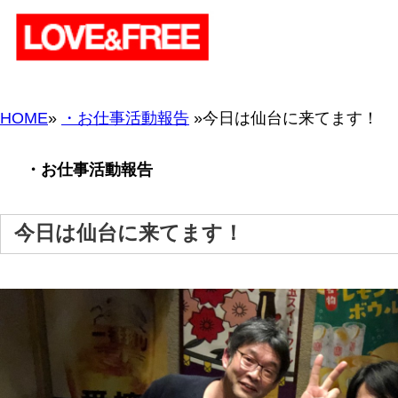
HOME
»
・お仕事活動報告
»今日は仙台に来てます！
・お仕事活動報告
今日は仙台に来てます！