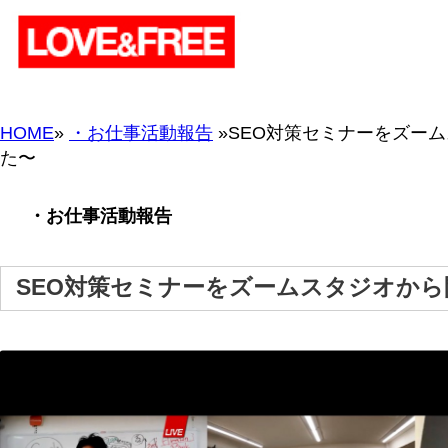
HOME
»
・お仕事活動報告
»SEO対策セミナーをズームスタジオから開催して
た〜
・お仕事活動報告
SEO対策セミナーをズームスタジオから開催してました〜