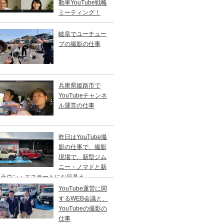
動車YouTube戦略
ミーティング！
岐阜でユーチュー
ブの撮影の仕事
兵庫県姫路市で
YouTubeチャンネ
ル運営の仕事
昨日はYouTube撮
影の仕事で、撮影
現場で、新型ジム
ニー・ノマドと新
クラウン・エステートにお目見え。
YouTube運営に関
するWEB会議と、
YouTubeの撮影の
仕事