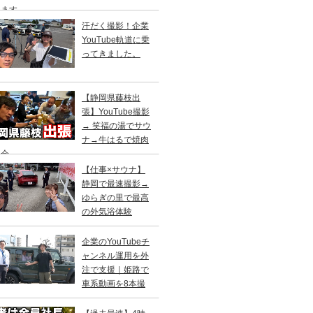
します
汗だく撮影！企業
YouTube軌道に乗
ってきました。
【静岡県藤枝出
張】YouTube撮影
→ 笑福の湯でサウ
ナ→牛はるで焼肉
親会
【仕事×サウナ】
静岡で最速撮影→
ゆらぎの里で最高
の外気浴体験
企業のYouTubeチ
ャンネル運用を外
注で支援｜姫路で
車系動画を8本撮
！