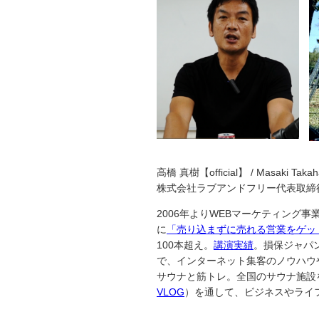
高橋 真樹【official】 / Masaki Takah
株式会社ラブアンドフリー代表取締
2006年よりWEBマーケティング
に
「売り込まずに売れる営業をゲッ
100本超え。
講演実績
。損保ジャパ
で、インターネット集客のノウハウ
サウナと筋トレ。全国のサウナ施設を巡
VLOG
）を通して、ビジネスやライ