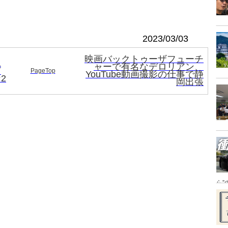
2023/03/03
映画バックトゥーザフューチ
二
ャーで有名なデロリアン、
有
PageTop
YouTube動画撮影の仕事で静
2
岡出張
ら”