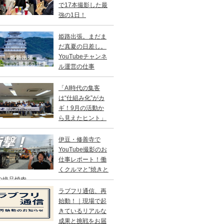
で17本撮影した最
強の1日！
姫路出張。まだま
だ真夏の日差し。
YouTubeチャンネ
ル運営の仕事
「AI時代の集客
は“仕組み化”がカ
ギ！9月の活動か
ら見えたヒント」
伊豆・修善寺で
YouTube撮影のお
仕事レポート！働
くクルマと”焼きと
の絶品焼肉
ラブフリ通信、再
始動！｜現場で起
きているリアルな
成果と挑戦をお届