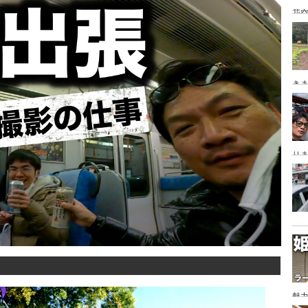
花空
き
り
魅力