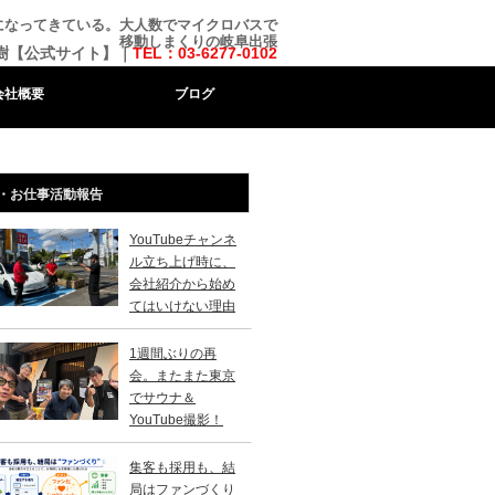
時代になってきている。大人数でマイクロバスで
移動しまくりの岐阜出張
樹【公式サイト】｜
TEL：03-6277-0102
会社概要
ブログ
・お仕事活動報告
YouTubeチャンネ
ル立ち上げ時に、
会社紹介から始め
てはいけない理由
1週間ぶりの再
会。またまた東京
でサウナ＆
YouTube撮影！
集客も採用も、結
局はファンづくり