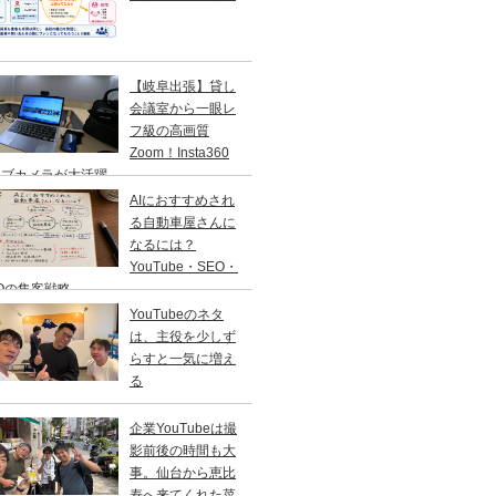
【岐阜出張】貸し
会議室から一眼レ
フ級の高画質
Zoom！Insta360
ェブカメラが大活躍
AIにおすすめされ
る自動車屋さんに
なるには？
YouTube・SEO・
Oの集客戦略
YouTubeのネタ
は、主役を少しず
らすと一気に増え
る
企業YouTubeは撮
影前後の時間も大
事。仙台から恵比
寿へ来てくれた菜