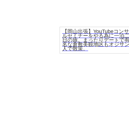
【岡山出張】YouTubeコンサ
ルセミナーをやる為に一泊
日の旅。まったりデートで
名な倉敷美観地区もオジサン
人で散策。