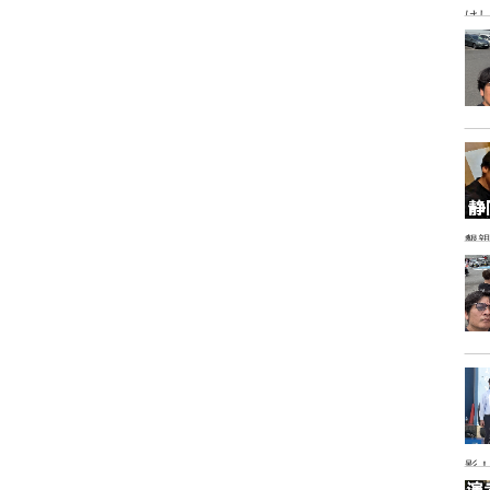
け
懇
影