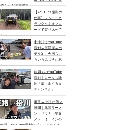
調さんの10本撮影
【YouTube撮影の
仕事】ジムニーと
ランクルをオフロ
ードで乗り比べて
ました
中津川でYouTube
撮影→居酒屋→ホ
テル泊。今回もい
ろいろ気づきがあ
まし
静岡でのYouTube
撮影｜ロータス静
岡「富士山くるま
チャンネル」
姫路→掛川 出張２
日間｜豚骨ラーメ
ン→サウナ→釜飯
／ドーミーインの
解説＋YouTube撮影のプチアドバイス