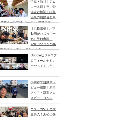
り
伊豆・熱川｜ジム
ニー＆軽トラで砂
浜走行検証！稲取
温泉の白銀荘とサ
で整う一泊二日、YouTube撮影の旅
【浜松出張】バス
動画がバズって一
気に登録者増！
YouTubeロケの裏
、懇親会は「喜仙」のとらふぐ
Googleビジネスプ
ロフィールセミナ
ーやってました。
掛川市で自動車レ
ビュー撮影！新型
アクア・新型クロ
スビー・コペン
コストコでくま大
量購入！浜松出張