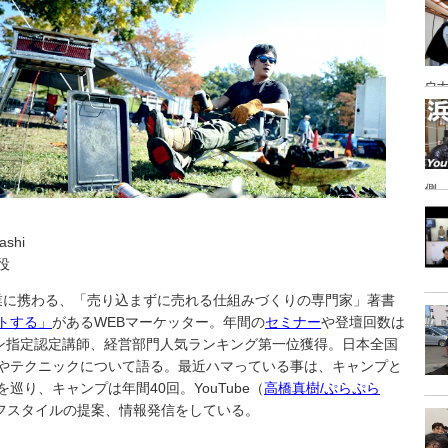
あ
ウナ
側
ashi
役
事業に携わる、「売り込まずに売れる仕組みづくりの専門家」著書
トする」
があるWEBマーケッター。年間の
セミナー
や登壇回数は
ン指定認定講師、経営部門人気ランキング第一位獲得。日本全国
やテクニックについて語る。最近ハマっている事は、キャンプと
り、キャンプは年間40回。YouTube（
高橋真樹/ぷらぷら
フスタイルの提案、情報発信をしている。