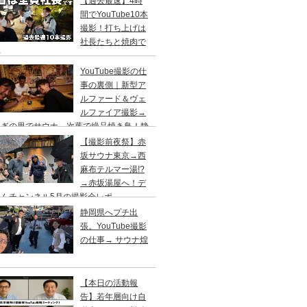
【過去最速】4時
間でYouTube10本
撮影！打ち上げは
社長たちと焼肉で
杯
YouTube撮影の仕
事の裏側｜新型ア
ルファード＆ヴェ
ルファイア撮影→
らぎの里でサウナ→次葉で絶品焼き鳥！静
出張
【撮影前夜祭】赤
坂サウナ東京→西
麻布テルマー湯!?
→赤坂湯屋へ！デ
くんチャンネル5月の撮影会レポ
静岡県へプチ出
張。YouTube撮影
の仕事→ サウナ煌
【本日の活動報
告】若年層向け自