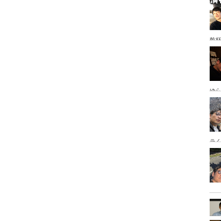
乾
ゆ
岡
ラ