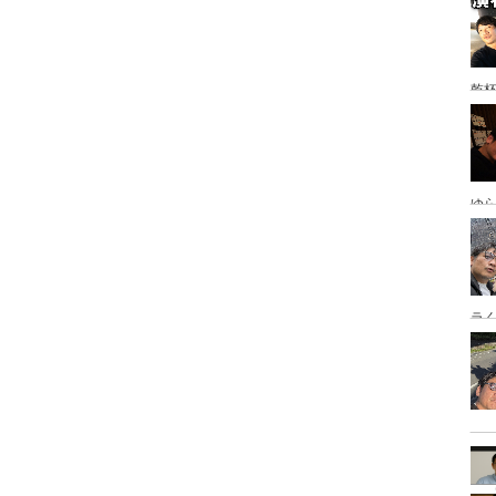
乾
ゆ
岡
ラ