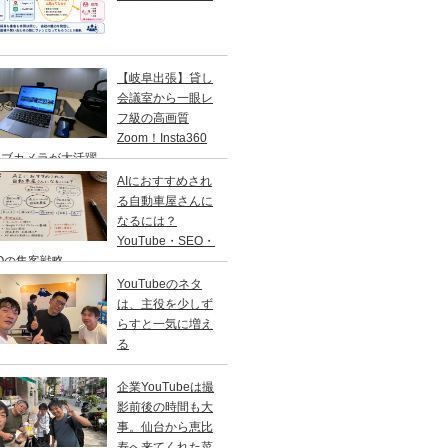
【岐阜出張】貸し
会議室から一眼レ
フ級の高画質
Zoom！Insta360
ェブカメラが大活躍
AIにおすすめされ
る自動車屋さんに
なるには？
YouTube・SEO・
Oの集客戦略
YouTubeのネタ
は、主役を少しず
らすと一気に増え
る
企業YouTubeは撮
影前後の時間も大
事。仙台から恵比
寿へ来てくれた菜