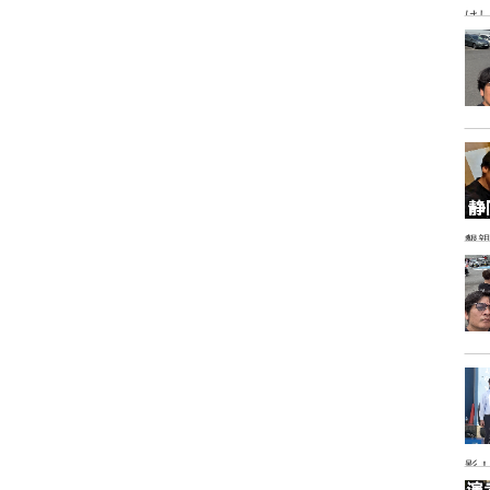
け
懇
影