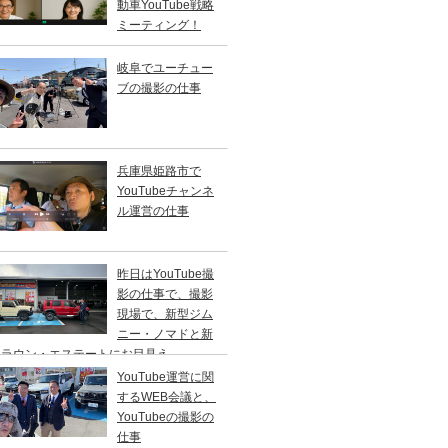
動車YouTube戦略
ミーティング！
岐阜でユーチュー
ブの撮影の仕事
兵庫県姫路市で
YouTubeチャンネ
ル運営の仕事
昨日はYouTube撮
影の仕事で、撮影
現場で、新型ジム
ニー・ノマドと新
クラウン・エステートにお目見え。
YouTube運営に関
するWEB会議と、
YouTubeの撮影の
仕事