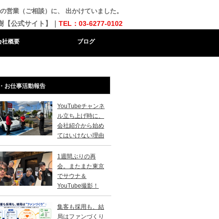
の営業（ご相談）に、 出かけていました。
樹【公式サイト】｜
TEL：03-6277-0102
会社概要
ブログ
・お仕事活動報告
YouTubeチャンネ
ル立ち上げ時に、
会社紹介から始め
てはいけない理由
1週間ぶりの再
会。またまた東京
でサウナ＆
YouTube撮影！
集客も採用も、結
局はファンづくり