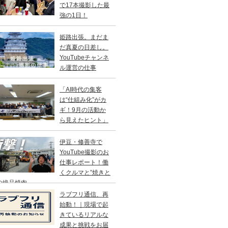
で17本撮影した最
強の1日！
姫路出張。まだま
だ真夏の日差し。
YouTubeチャンネ
ル運営の仕事
「AI時代の集客
は“仕組み化”がカ
ギ！9月の活動か
ら見えたヒント」
伊豆・修善寺で
YouTube撮影のお
仕事レポート！働
くクルマと”焼きと
の絶品焼肉
ラブフリ通信、再
始動！｜現場で起
きているリアルな
成果と挑戦をお届