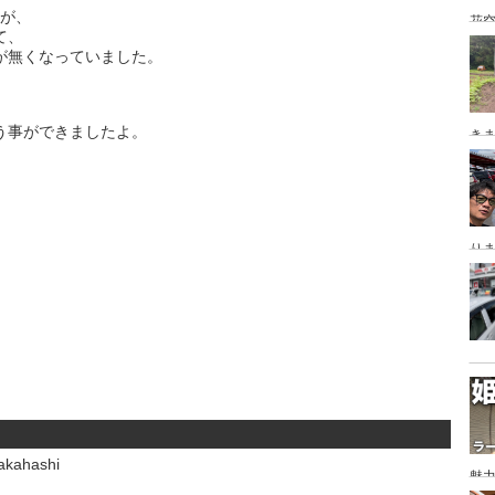
事が、
花空
て、
が無くなっていました。
う事ができましたよ。
き
り
kahashi
魅力