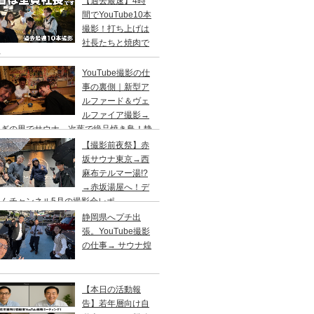
【過去最速】4時
間でYouTube10本
撮影！打ち上げは
社長たちと焼肉で
杯
YouTube撮影の仕
事の裏側｜新型ア
ルファード＆ヴェ
ルファイア撮影→
らぎの里でサウナ→次葉で絶品焼き鳥！静
出張
【撮影前夜祭】赤
坂サウナ東京→西
麻布テルマー湯!?
→赤坂湯屋へ！デ
くんチャンネル5月の撮影会レポ
静岡県へプチ出
張。YouTube撮影
の仕事→ サウナ煌
【本日の活動報
告】若年層向け自