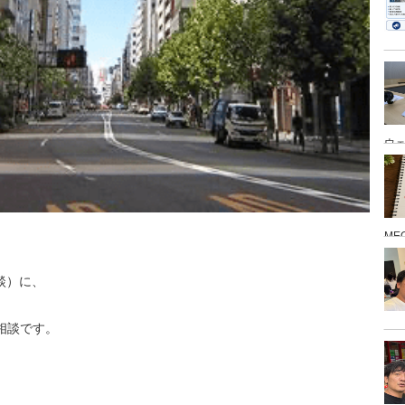
ウ
ME
、
談）に、
相談です。