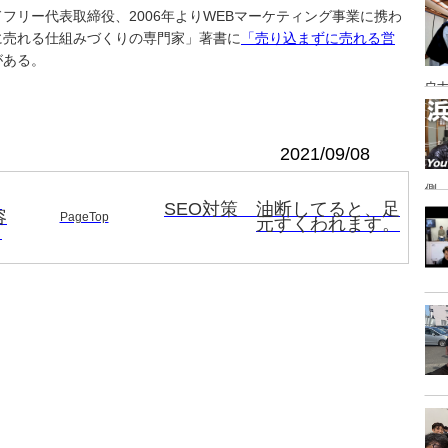
あ
フリー代表取締役、2006年よりWEBマーケティング事業に携わ
に売れる仕組みづくりの専門家」著書に
「売り込まずに売れる営
がある。
ウナ
2021/09/08
側
ク
SEO対策 油断してると、足
容
PageTop
元すくわれます。
て