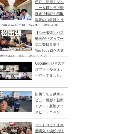
り
伊豆・熱川｜ジム
ニー＆軽トラで砂
浜走行検証！稲取
温泉の白銀荘とサ
で整う一泊二日、YouTube撮影の旅
【浜松出張】バス
動画がバズって一
気に登録者増！
YouTubeロケの裏
、懇親会は「喜仙」のとらふぐ
Googleビジネスプ
ロフィールセミナ
ーやってました。
掛川市で自動車レ
ビュー撮影！新型
アクア・新型クロ
スビー・コペン
コストコでくま大
量購入！浜松出張