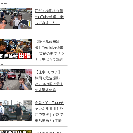
します
汗だく撮影！企業
YouTube軌道に乗
ってきました。
【静岡県藤枝出
張】YouTube撮影
→ 笑福の湯でサウ
ナ→牛はるで焼肉
親会
【仕事×サウナ】
静岡で最速撮影→
ゆらぎの里で最高
の外気浴体験
企業のYouTubeチ
ャンネル運用を外
注で支援｜姫路で
車系動画を8本撮
！