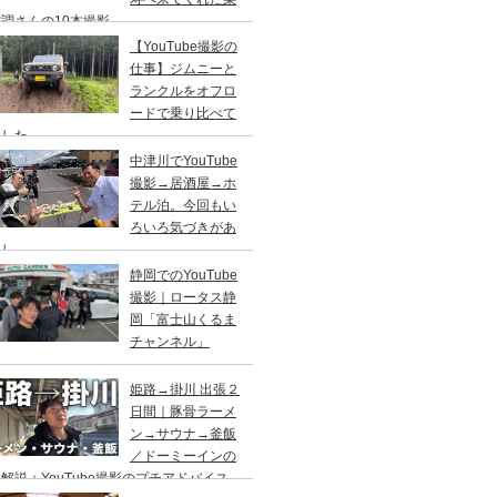
調さんの10本撮影
【YouTube撮影の
仕事】ジムニーと
ランクルをオフロ
ードで乗り比べて
ました
中津川でYouTube
撮影→居酒屋→ホ
テル泊。今回もい
ろいろ気づきがあ
まし
静岡でのYouTube
撮影｜ロータス静
岡「富士山くるま
チャンネル」
姫路→掛川 出張２
日間｜豚骨ラーメ
ン→サウナ→釜飯
／ドーミーインの
解説＋YouTube撮影のプチアドバイス