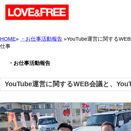
HOME
»
・お仕事活動報告
»YouTube運営に関するWEB会議と、YouTubeの
仕事
・お仕事活動報告
YouTube運営に関するWEB会議と、YouTubeの撮影の仕事