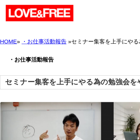
HOME
»
・お仕事活動報告
»セミナー集客を上手にやる為の勉強会をやってま
・お仕事活動報告
セミナー集客を上手にやる為の勉強会をやってました〜