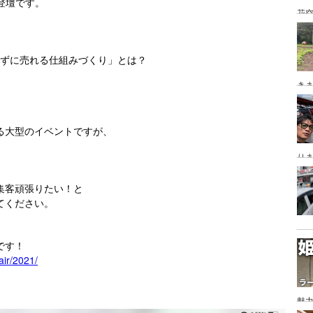
ト登壇です。
花空
込まずに売れる仕組みづくり」とは？
き
る大型のイベントですが、
。
り
集客頑張りたい！と
てください。
です！
air/2021/
魅力