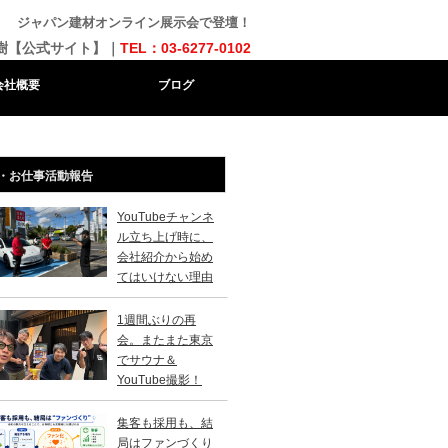
ジャパン建材オンライン展示会で登壇！
樹【公式サイト】｜
TEL：03-6277-0102
会社概要
ブログ
・お仕事活動報告
YouTubeチャンネ
ル立ち上げ時に、
会社紹介から始め
てはいけない理由
1週間ぶりの再
会。またまた東京
でサウナ＆
YouTube撮影！
集客も採用も、結
局はファンづくり