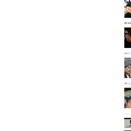
乾
ゆ
岡
ラ