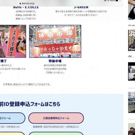
あ
ウナ
側