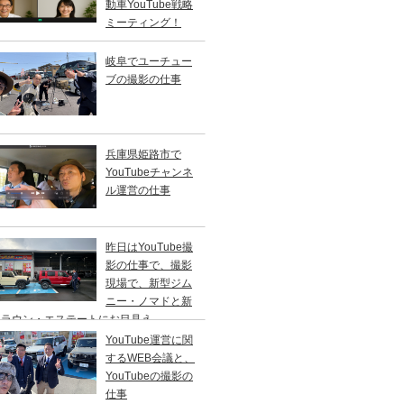
動車YouTube戦略
ミーティング！
岐阜でユーチュー
ブの撮影の仕事
兵庫県姫路市で
YouTubeチャンネ
ル運営の仕事
昨日はYouTube撮
影の仕事で、撮影
現場で、新型ジム
ニー・ノマドと新
クラウン・エステートにお目見え。
YouTube運営に関
するWEB会議と、
YouTubeの撮影の
仕事