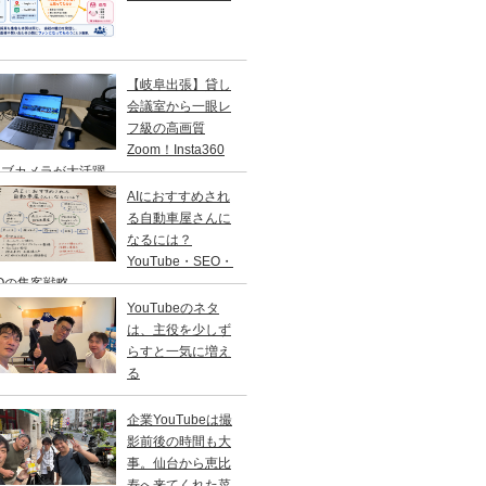
【岐阜出張】貸し
会議室から一眼レ
フ級の高画質
Zoom！Insta360
ェブカメラが大活躍
AIにおすすめされ
る自動車屋さんに
なるには？
YouTube・SEO・
Oの集客戦略
YouTubeのネタ
は、主役を少しず
らすと一気に増え
る
企業YouTubeは撮
影前後の時間も大
事。仙台から恵比
寿へ来てくれた菜