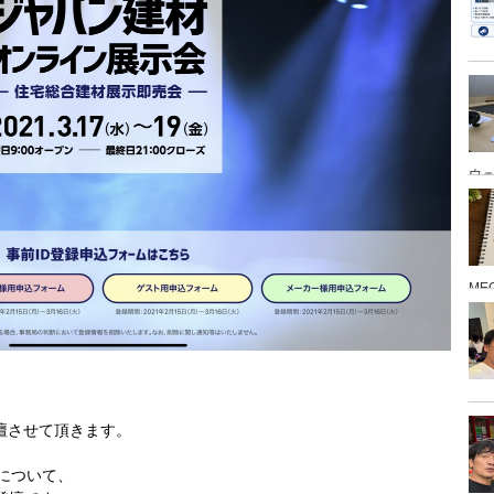
ウ
ME
、
壇させて頂きます。
について、