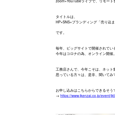
zoom×YouTubeライブで、リモー
タイトルは、
HP×SNS×ブランディング「売り
です。
毎年、ビッグサイトで開催されてい
今年はコロナの為、オンライン開催
工務店さんで、今年こそは、ネット
思っている方々は、是非、聞いてみ
お申し込みはこちらからできるそう
→
https://www.jkenzai.co.jp/event/jkf