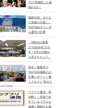
で17本撮影した最
強の1日！
姫路出張。まだま
だ真夏の日差し。
YouTubeチャンネ
ル運営の仕事
「AI時代の集客
は“仕組み化”がカ
ギ！9月の活動か
ら見えたヒント」
伊豆・修善寺で
YouTube撮影のお
仕事レポート！働
くクルマと”焼きと
の絶品焼肉
ラブフリ通信、再
始動！｜現場で起
きているリアルな
成果と挑戦をお届