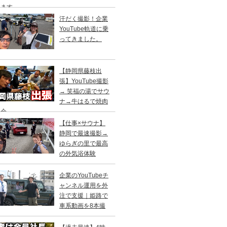
します
汗だく撮影！企業
YouTube軌道に乗
ってきました。
【静岡県藤枝出
張】YouTube撮影
→ 笑福の湯でサウ
ナ→牛はるで焼肉
親会
【仕事×サウナ】
静岡で最速撮影→
ゆらぎの里で最高
の外気浴体験
企業のYouTubeチ
ャンネル運用を外
注で支援｜姫路で
車系動画を8本撮
！