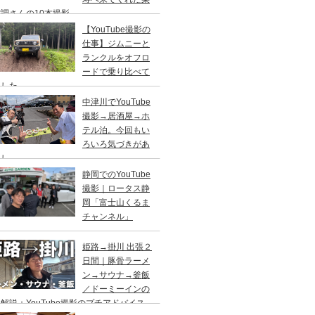
調さんの10本撮影
【YouTube撮影の
仕事】ジムニーと
ランクルをオフロ
ードで乗り比べて
ました
中津川でYouTube
撮影→居酒屋→ホ
テル泊。今回もい
ろいろ気づきがあ
まし
静岡でのYouTube
撮影｜ロータス静
岡「富士山くるま
チャンネル」
姫路→掛川 出張２
日間｜豚骨ラーメ
ン→サウナ→釜飯
／ドーミーインの
解説＋YouTube撮影のプチアドバイス