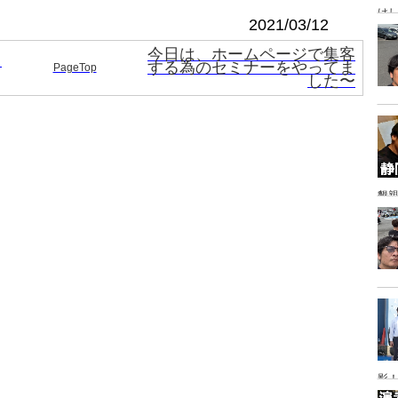
け
2021/03/12
今日は、ホームページで集客
て
する為のセミナーをやってま
PageTop
した〜
懇
影