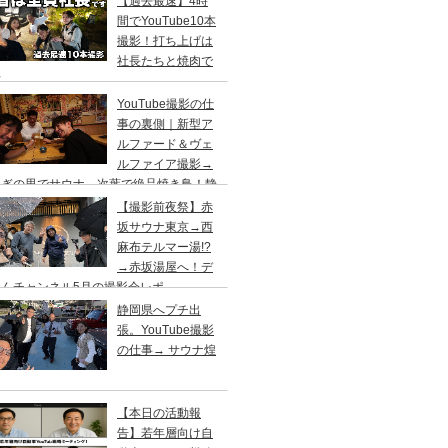
【過去最速】4時
間でYouTube10本
撮影！打ち上げは
社長たちと焼肉で
杯
YouTube撮影の仕
事の裏側｜新型ア
ルファード＆ヴェ
ルファイア撮影→
らぎの里でサウナ→次葉で絶品焼き鳥！静
出張
【撮影前夜祭】赤
坂サウナ東京→西
麻布テルマー湯!?
→赤坂湯屋へ！デ
くんチャンネル5月の撮影会レポ
静岡県へプチ出
張。YouTube撮影
の仕事→ サウナ煌
【本日の活動報
告】若年層向け自