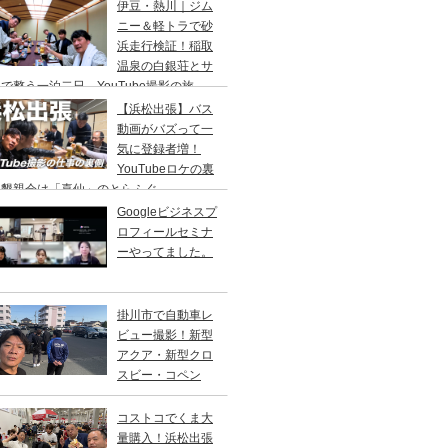
り
伊豆・熱川｜ジム
ニー＆軽トラで砂
浜走行検証！稲取
温泉の白銀荘とサ
で整う一泊二日、YouTube撮影の旅
【浜松出張】バス
動画がバズって一
気に登録者増！
YouTubeロケの裏
、懇親会は「喜仙」のとらふぐ
Googleビジネスプ
ロフィールセミナ
ーやってました。
掛川市で自動車レ
ビュー撮影！新型
アクア・新型クロ
スビー・コペン
コストコでくま大
量購入！浜松出張