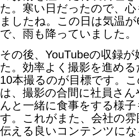
しました。これがまた面白い絵になり
みんなで楽しく撮影できました。演者
皆さんが楽しそうにしていると、その
ネルギーが視聴者にも伝わるので、こ
した雰囲気作りは本当に大事だなと実
しました。
撮影後には道の駅に寄り、みんなでお
んざいをいただきました。僕は野沢菜
たっぷり入ったおばんざいを食べまし
が、これがまたとても美味しかったで
す。
その後、新幹線で東京に戻り、夜9時
帰宅しました。今回の1日を振り返る
楽しむこと、そしてトレンドを意識す