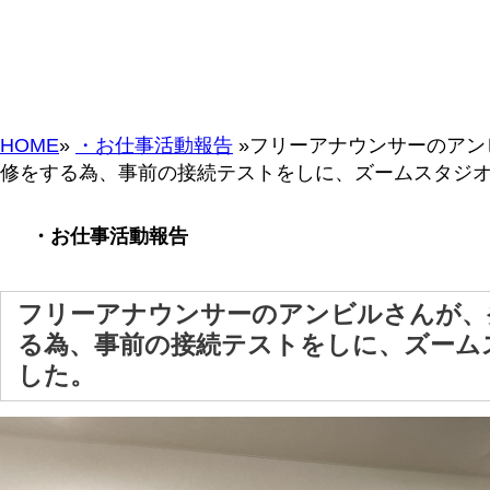
HOME
»
・お仕事活動報告
»フリーアナウンサーのアンビルさんが、発声のzo
修をする為、事前の接続テストをしに、ズームスタジオに来てくれました。
・お仕事活動報告
フリーアナウンサーのアンビルさんが、発声のzoom研修
る為、事前の接続テストをしに、ズームスタジオに来てく
した。