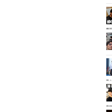
懇
影
乾