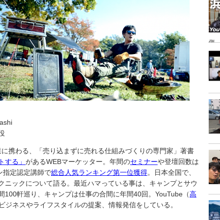
側
ashi
役
事業に携わる、「売り込まずに売れる仕組みづくりの専門家」著書
トする」
があるWEBマーケッター。年間の
セミナー
や登壇回数は
ン指定認定講師で
総合人気ランキング第一位獲得
。日本全国で、
クニックについて語る。最近ハマっている事は、キャンプとサウ
00軒巡り、キャンプは仕事の合間に年間40回。YouTube（
高
ビジネスやライフスタイルの提案、情報発信をしている。