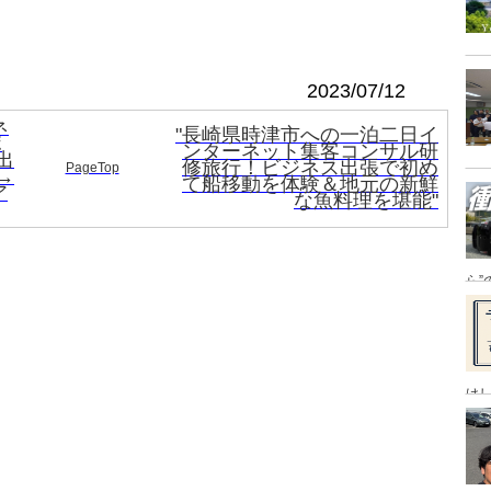
2023/07/12
ネ
"長崎県時津市への一泊二日イ
ポ
ンターネット集客コンサル研
出
修旅行！ビジネス出張で初め
PageTop
→
て船移動を体験＆地元の新鮮
ア
な魚料理を堪能"
ら”
け