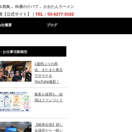
＆焼鳥→ 86番のケバブ→ かおたんラーメン
樹【公式サイト】｜
TEL：03-6277-0102
会社概要
ブログ
・お仕事活動報告
1週間ぶりの再
会。またまた東京
でサウナ＆
YouTube撮影！
集客も採用も、結
局はファンづくり
【岐阜出張】貸し
会議室から一眼レ