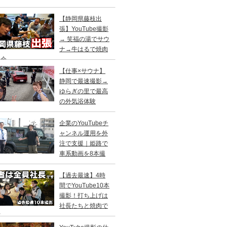
【静岡県藤枝出
張】YouTube撮影
→ 笑福の湯でサウ
ナ→牛はるで焼肉
親会
【仕事×サウナ】
静岡で最速撮影→
ゆらぎの里で最高
の外気浴体験
企業のYouTubeチ
ャンネル運用を外
注で支援｜姫路で
車系動画を8本撮
！
【過去最速】4時
間でYouTube10本
撮影！打ち上げは
社長たちと焼肉で
杯