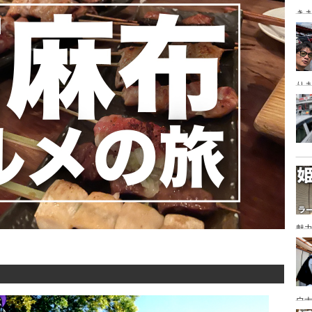
き
り
魅力
あ
ウナ