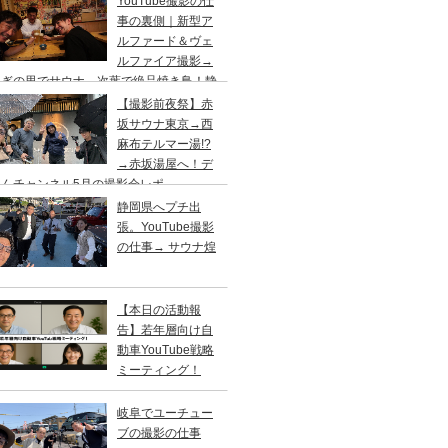
YouTube撮影の仕
事の裏側｜新型ア
ルファード＆ヴェ
ルファイア撮影→
らぎの里でサウナ→次葉で絶品焼き鳥！静
出張
【撮影前夜祭】赤
坂サウナ東京→西
麻布テルマー湯!?
→赤坂湯屋へ！デ
くんチャンネル5月の撮影会レポ
静岡県へプチ出
張。YouTube撮影
の仕事→ サウナ煌
【本日の活動報
告】若年層向け自
動車YouTube戦略
ミーティング！
岐阜でユーチュー
ブの撮影の仕事