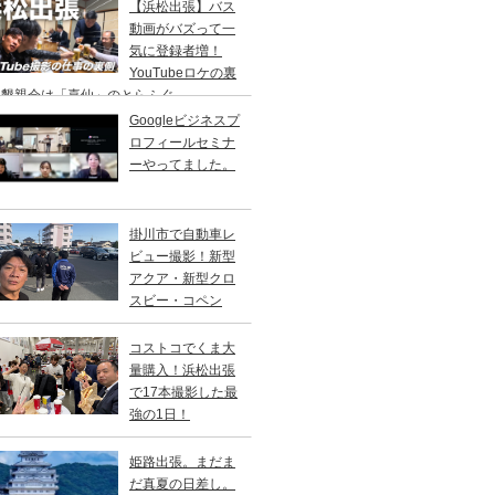
【浜松出張】バス
動画がバズって一
気に登録者増！
YouTubeロケの裏
、懇親会は「喜仙」のとらふぐ
Googleビジネスプ
ロフィールセミナ
ーやってました。
掛川市で自動車レ
ビュー撮影！新型
アクア・新型クロ
スビー・コペン
コストコでくま大
量購入！浜松出張
で17本撮影した最
強の1日！
姫路出張。まだま
だ真夏の日差し。