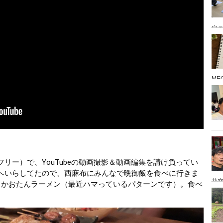
ウ
ME
リー）で、YouTubeの動画撮影＆動画編集を請け負ってい
へいらしてたので、西麻布にみんなで晩御飯を食べに行きま
花空
→ かおたんラーメン（最近ハマっているパターンです）。食べ