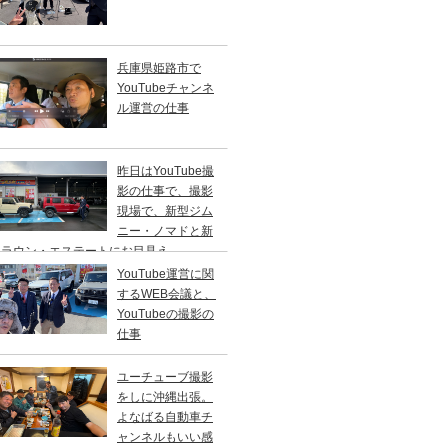
兵庫県姫路市で
YouTubeチャンネ
ル運営の仕事
昨日はYouTube撮
影の仕事で、撮影
現場で、新型ジム
ニー・ノマドと新
クラウン・エステートにお目見え。
YouTube運営に関
するWEB会議と、
YouTubeの撮影の
仕事
ユーチューブ撮影
をしに沖縄出張。
よなばる自動車チ
ャンネルもいい感