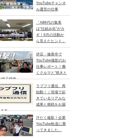
YouTubeチャンネ
ル運営の仕事
「AI時代の集客
は“仕組み化”がカ
ギ！9月の活動か
ら見えたヒント」
伊豆・修善寺で
YouTube撮影のお
仕事レポート！働
くクルマと”焼きと
の絶品焼肉
ラブフリ通信、再
始動！｜現場で起
きているリアルな
成果と挑戦をお届
します
汗だく撮影！企業
YouTube軌道に乗
ってきました。