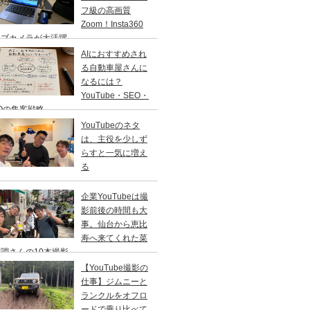
フ級の高画質
Zoom！Insta360
ェブカメラが大活躍
AIにおすすめされ
る自動車屋さんに
なるには？
YouTube・SEO・
Oの集客戦略
YouTubeのネタ
は、主役を少しず
らすと一気に増え
る
企業YouTubeは撮
影前後の時間も大
事。仙台から恵比
寿へ来てくれた菜
調さんの10本撮影
【YouTube撮影の
仕事】ジムニーと
ランクルをオフロ
ードで乗り比べて