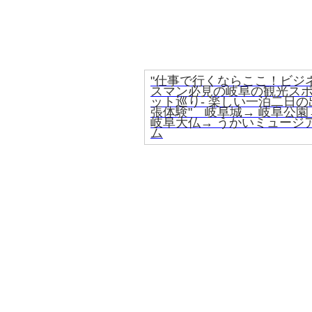
"仕事で行くならここ！ビジ
スマン必見の岐阜の観光ス
ット巡り- 楽しい一泊二日の
張体験" 岐阜城→ 岐阜公園
岐阜大仏→ うかいミュージ
ム