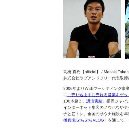
高橋 真樹【official】 / Masaki Takah
株式会社ラブアンドフリー代表取締
2006年よりWEBマーケティング
に
「売り込まずに売れる営業をゲッ
100本超え。
講演実績
。損保ジャパ
インターネット集客のノウハウやテ
ナと筋トレ。全国のサウナ施設を年間1
橋真樹/ぷらぷらVLOG
）を通して、