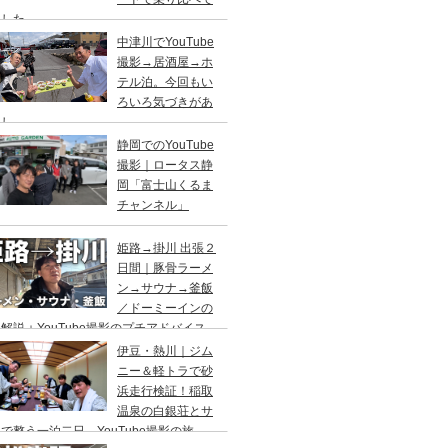
ました
中津川でYouTube
撮影→居酒屋→ホ
テル泊。今回もい
ろいろ気づきがあ
まし
静岡でのYouTube
撮影｜ロータス静
岡「富士山くるま
チャンネル」
姫路→掛川 出張２
日間｜豚骨ラーメ
ン→サウナ→釜飯
／ドーミーインの
解説＋YouTube撮影のプチアドバイス
り
伊豆・熱川｜ジム
ニー＆軽トラで砂
浜走行検証！稲取
温泉の白銀荘とサ
で整う一泊二日、YouTube撮影の旅