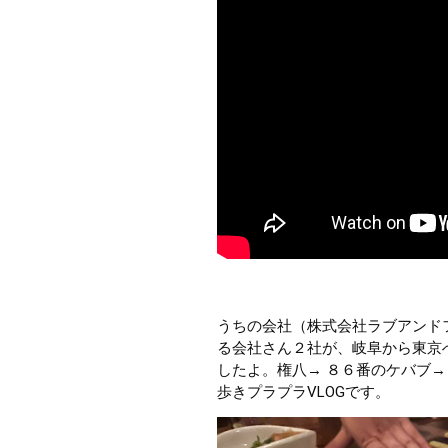
うちの会社（株式会社ラブアンドフ
る会社さん２社が、岐阜から東京
したよ。権八→ ８６番のケバブ
歩きプラプラVLOGです。