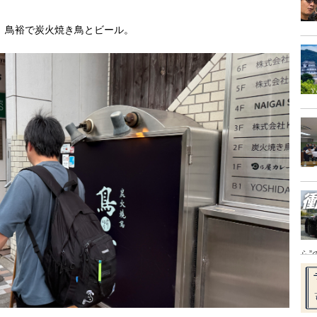
、鳥裕で炭火焼き鳥とビール。
ら”