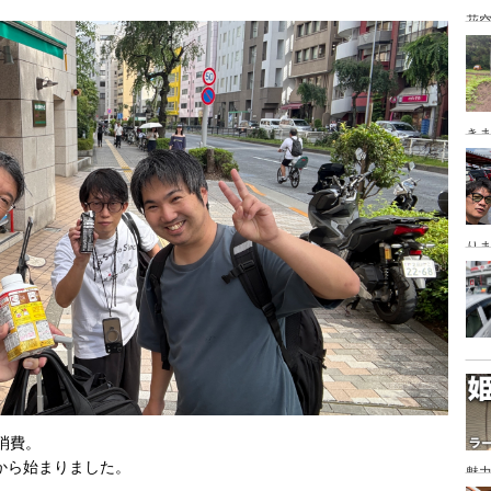
花空
き
り
消費。
から始まりました。
魅力