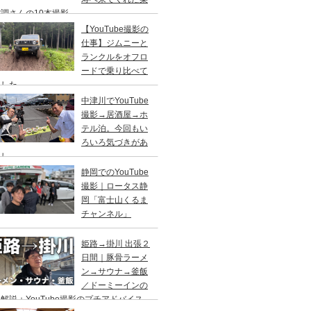
調さんの10本撮影
【YouTube撮影の
仕事】ジムニーと
ランクルをオフロ
ードで乗り比べて
ました
中津川でYouTube
撮影→居酒屋→ホ
テル泊。今回もい
ろいろ気づきがあ
まし
静岡でのYouTube
撮影｜ロータス静
岡「富士山くるま
チャンネル」
姫路→掛川 出張２
日間｜豚骨ラーメ
ン→サウナ→釜飯
／ドーミーインの
解説＋YouTube撮影のプチアドバイス