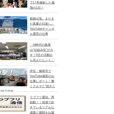
で17本撮影した最
強の1日！
姫路出張。まだま
だ真夏の日差し。
YouTubeチャンネ
ル運営の仕事
「AI時代の集客
は“仕組み化”がカ
ギ！9月の活動か
ら見えたヒント」
伊豆・修善寺で
YouTube撮影のお
仕事レポート！働
くクルマと”焼きと
の絶品焼肉
ラブフリ通信、再
始動！｜現場で起
きているリアルな
成果と挑戦をお届