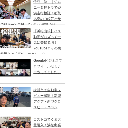
り
伊豆・熱川｜ジム
ニー＆軽トラで砂
浜走行検証！稲取
温泉の白銀荘とサ
で整う一泊二日、YouTube撮影の旅
【浜松出張】バス
動画がバズって一
気に登録者増！
YouTubeロケの裏
、懇親会は「喜仙」のとらふぐ
Googleビジネスプ
ロフィールセミナ
ーやってました。
掛川市で自動車レ
ビュー撮影！新型
アクア・新型クロ
スビー・コペン
コストコでくま大
量購入！浜松出張