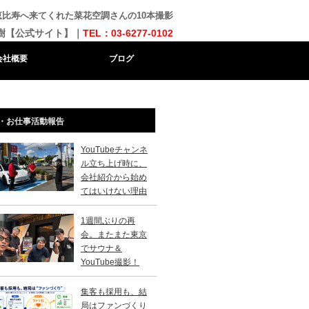
ら恵比寿へ来てくれた菜花空調さんの10本撮影
樹【公式サイト】｜
TEL：03-6277-0102
会社概要
ブログ
・お仕事活動報告
YouTubeチャンネ
ル立ち上げ時に、
会社紹介から始め
てはいけない理由
1週間ぶりの再
会。またまた東京
でサウナ＆
YouTube撮影！
集客も採用も、結
局はファンづくり