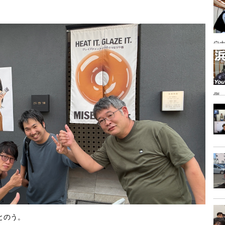
あ
ウナ
側
とのう。