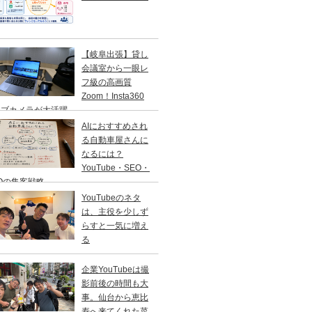
【岐阜出張】貸し
会議室から一眼レ
フ級の高画質
Zoom！Insta360
ェブカメラが大活躍
AIにおすすめされ
る自動車屋さんに
なるには？
YouTube・SEO・
Oの集客戦略
YouTubeのネタ
は、主役を少しず
らすと一気に増え
る
企業YouTubeは撮
影前後の時間も大
事。仙台から恵比
寿へ来てくれた菜