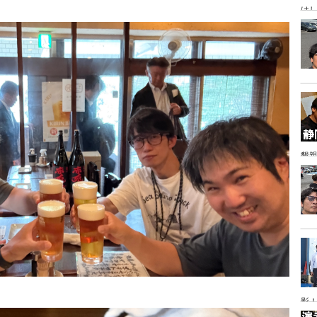
け
懇
影