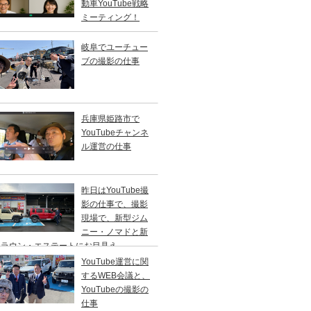
動車YouTube戦略
ミーティング！
岐阜でユーチュー
ブの撮影の仕事
兵庫県姫路市で
YouTubeチャンネ
ル運営の仕事
昨日はYouTube撮
影の仕事で、撮影
現場で、新型ジム
ニー・ノマドと新
クラウン・エステートにお目見え。
YouTube運営に関
するWEB会議と、
YouTubeの撮影の
仕事