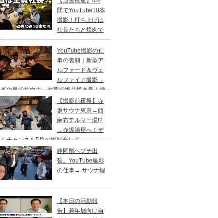
【過去最速】4時
間でYouTube10本
撮影！打ち上げは
社長たちと焼肉で
杯
YouTube撮影の仕
事の裏側｜新型ア
ルファード＆ヴェ
ルファイア撮影→
らぎの里でサウナ→次葉で絶品焼き鳥！静
出張
【撮影前夜祭】赤
坂サウナ東京→西
麻布テルマー湯!?
→赤坂湯屋へ！デ
くんチャンネル5月の撮影会レポ
静岡県へプチ出
張。YouTube撮影
の仕事→ サウナ煌
【本日の活動報
告】若年層向け自