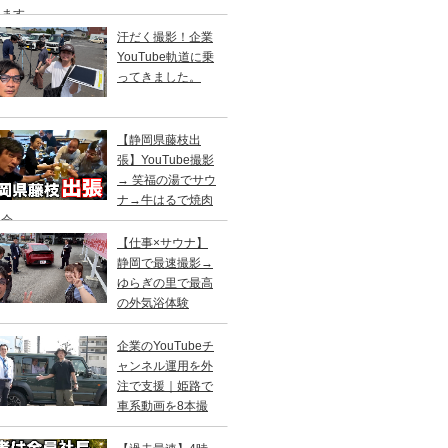
します
汗だく撮影！企業
YouTube軌道に乗
ってきました。
【静岡県藤枝出
張】YouTube撮影
→ 笑福の湯でサウ
ナ→牛はるで焼肉
親会
【仕事×サウナ】
静岡で最速撮影→
ゆらぎの里で最高
の外気浴体験
企業のYouTubeチ
ャンネル運用を外
注で支援｜姫路で
車系動画を8本撮
！