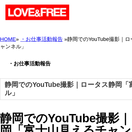
HOME
»
・お仕事活動報告
»静岡でのYouTube撮影｜ロータス静岡「富士山く
ャンネル」
・お仕事活動報告
静岡でのYouTube撮影｜ロータス静岡「富士山くるまチャ
ル」
静岡でのYouTube撮影｜ロータス
岡「富士山見えるチャンネル」
静岡駅からスタート、春の撮影日和