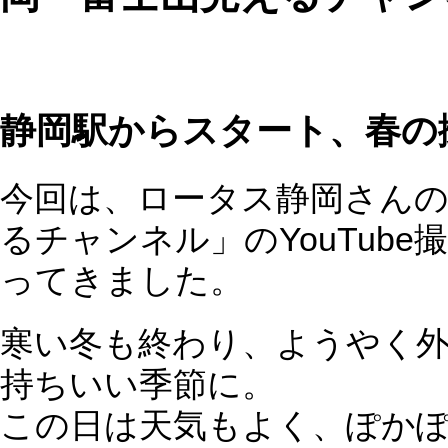
今回は、ロータス静岡さんの「富士山見
るチャンネル」のYouTube撮影で静岡へ
ってきました。
寒い冬も終わり、ようやく外での撮影が
持ちいい季節に。
この日は天気もよく、ぽかぽか陽気の中
の撮影スタートでした。
静岡駅でピックアップしていただき、そ
まま撮影現場へ移動。
外撮影はやっぱり天気に左右されるので
このコンディションはかなりありがたい
すね。