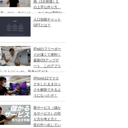
画（1分前後）】
の上手な作り方、
し方、コツ、ポイント、 セミナー講師や
修講師の方ご参考に
人口知能チャット
GPTとは？
iPadのフリーボー
ドが凄くて便利！
最新OSアップデ
ート このアプリ
ブレストにいいね。思考が広がる。
iPhone12でマス
クをしたままロッ
クを解除できるよ
うになったぞ！
新サービス（儲か
るサービス）の作
り方や考え方と、
世の中へ出してい