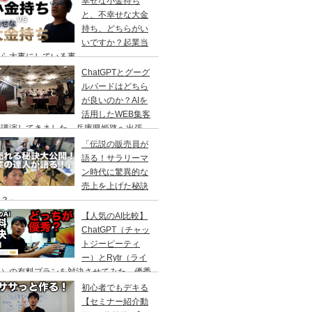
幸せな小金持ち
と、不幸せな大金
持ち、どちらがい
いですか？起業当
から大事にしている事
ChatGPTとグーグ
ルバードはどちら
が良いのか？AIを
活用したWEB集客
の講演してきました。兵庫県姫路へ出張
「伝説の販売員が
語る！サラリーマ
ン時代に驚異的な
売上を上げた秘訣
は？」
【人気のAI比較】
ChatGPT（チャッ
トジーピーティ
ー）とRytr（ライ
ー）の有料プランを対決させてみた。優秀
のはどっちなのか？
初心者でもデキる
【セミナー紹介動