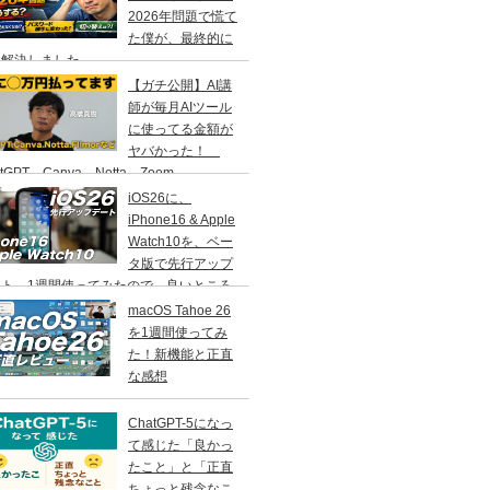
2026年問題で慌て
た僕が、最終的に
う解決しました
【ガチ公開】AI講
師が毎月AIツール
に使ってる金額が
ヤバかった！
atGPT、Canva、Notta、Zoom、
MORA…などなど
iOS26に、
iPhone16 & Apple
Watch10を、ベー
タ版で先行アップ
ート。1週間使ってみたので、良いところ
いところ、その感想をお伝えします。
macOS Tahoe 26
を1週間使ってみ
た！新機能と正直
な感想
ChatGPT-5になっ
て感じた「良かっ
たこと」と「正直
ちょっと残念なこ