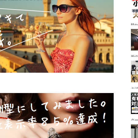
時
術
と
タ
な