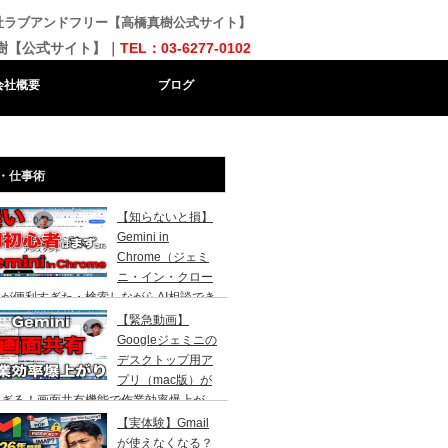
会社ラブアンドフリー【高橋真樹公式サイト】
樹【公式サイト】｜
TEL：03-6277-0102
会社概要
ブログ
・仕事術
【知らないと損】
Gemini in
Chrome（ジェミ
ニ・イン・クロー
が便利すぎた・検索しながらAI相談でき
代になりました。AI初心者の社長向け
【緊急動画】
Googleジェミニの
デスクトップ用ア
プリ（mac版）が
すぎる！画面共有機能で作業効率爆上が
！
【実体験】Gmail
が使えなくなる？