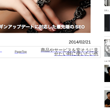
話
研
2014/02/21
！
商品やサービスを安そうに見
PageTop
せたい時に使いたい色
は