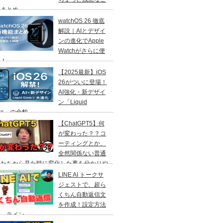
」まとめ
watchOS 26 徹底
解説｜AIとデザイ
ンの進化でApple
Watchがさらに便
に！
【2025最新】iOS
26がついに登場！
AI強化・新デザイ
ン「Liquid
ass」の全貌
【ChatGPT5】何
が変わった？？コ
ーティングとか、
全然関係ない普通
人たちから見た時に変化した事を分かりや
く解説！
LINE AI トークサ
ジェストで、超ら
くちん自動返信文
を作成！設定方法
説 ライン