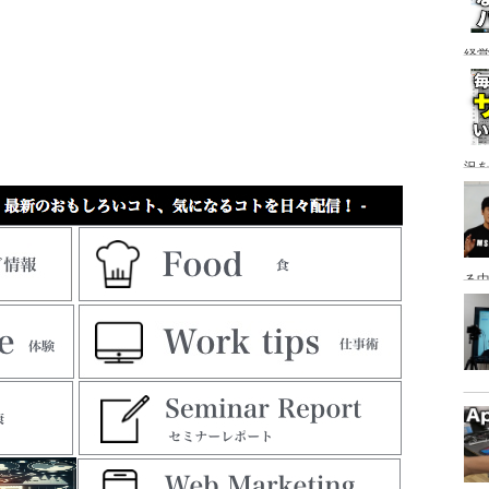
経
ア
況
る
っ