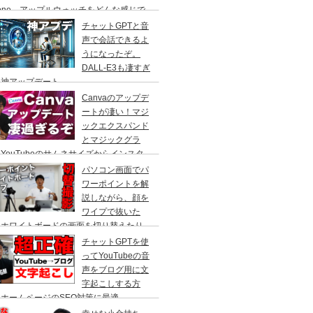
hone、アップルウォッチをどんな感じで
て仕事をしているのかをご紹介！Macで
チャットGPTと音
段使っているアプリも
声で会話できるよ
うになったぞ。
DALL-E3も凄すぎ
！神アップデート
Canvaのアップデ
ートが凄い！マジ
ックエクスパンド
とマジックグラ
YouTubeのサムネサイズからインスタ
ラムの正方形へ、人物を自動で切り抜いて
パソコン画面でパ
かす事ができる、やり方を解説。
ワーポイントを解
説しながら、顔を
ワイプで抜いた
、ホワイトボードの画面を切り替えたり
cBook Pro×スイッチャーで自由自在に切
チャットGPTを使
撮影！
ってYouTubeの音
声をブログ用に文
字起こしする方
ホームページのSEO対策に最適