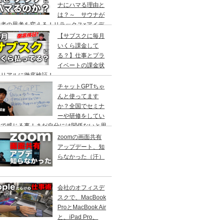
ナにハマる理由と
は？～ サウナが
営者の思考を変える！リラックス×アイデ
創出の最強ツール ～
【サブスクに毎月
いくら課金して
る？】仕事とプラ
イベートの課金状
をリアルに徹底検証！
チャットGPTちゃ
んと使ってます
か？全国でセミナ
ーや研修をしてい
中で感じる事！まだ自分には関係ないと思
ていませんか？
zoomの画面共有
アップデート、知
らなかった（汗）
会社のオフィスデ
スクで、MacBook
ProとMacBook Air
と、iPad Pro、