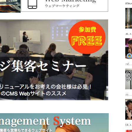
iP
使っ
普
る
ブ、
グ
動
り
Ma
替
法！