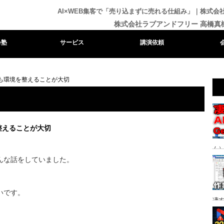
AI×WEB集客で「売り込まずに売れる仕組み」｜株式
株式会社ラブアンドフリー 高橋真
e塾
サービス
講演依頼
も環境を整えることが大切
整えることが大切
ム）
る時
んな話をしていました。
いです。
凄
り