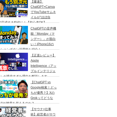
【爆速】
ChatGPT×Canva
でYouTubeサムネ
イルが“ほぼ自
で完成する時代に！【初心者OK】
ChatGPTの音声機
能「Monday（マ
ンデー）」が面白
い！iPhone16の
クションボタン活用術も紹介！
【正直レビュー】
Apple
Intelligence（アッ
プルインテリジェ
ス）が残念すぎた理由を解説します
【ChatGPT vs
Google検索！どっ
ちが優秀？】Xの
Grokってどうな
AIが検索を超えるのか？
【サウナ×仕事
術】経営者がサウ